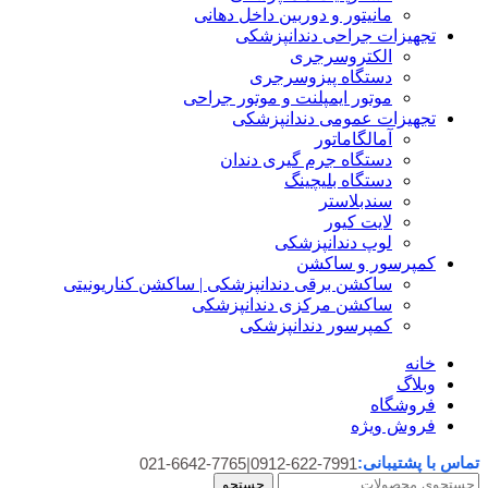
مانیتور و دوربین داخل دهانی
تجهیزات جراحی دندانپزشکی
الکتروسرجری
دستگاه پیزوسرجری
موتور ایمپلنت و موتور جراحی
تجهیزات عمومی دندانپزشکی
آمالگاماتور
دستگاه جرم گیری دندان
دستگاه بلیچینگ
سندبلاستر
لایت کیور
لوپ دندانپزشکی
کمپرسور و ساکشن
ساکشن برقی دندانپزشکی | ساکشن کناریونیتی
ساکشن مرکزی دندانپزشکی
کمپرسور دندانپزشکی
خانه
وبلاگ
فروشگاه
فروش ویژه
تماس با پشتیبانی:
021-6642-7765
|
0912-622-7991
جستجو