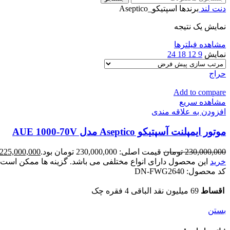
دنت لند
برندها
اسپتیکو_Aseptico
نمایش یک نتیجه
مشاهده فیلترها
نمایش
9
12
18
24
حراج
Add to compare
مشاهده سریع
افزودن به علاقه مندی
موتور ایمپلنت آسپتیکو Aseptico مدل AUE 1000-70V
230,000,000
تومان
قیمت اصلی: 230,000,000 تومان بود.
225,000,000
خرید
این محصول دارای انواع مختلفی می باشد. گزینه ها ممکن اس
کد محصول:
DN-FWG2640
اقساط
69 میلیون نقد الباقی 4 فقره چک
بستن