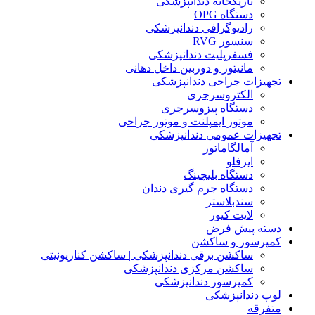
تاریکخانه دندانپزشکی
دستگاه OPG
رادیوگرافی دندانپزشکی
سنسور RVG
فسفرپلیت دندانپزشکی
مانیتور و دوربین داخل دهانی
تجهیزات جراحی دندانپزشکی
الکتروسرجری
دستگاه پیزوسرجری
موتور ایمپلنت و موتور جراحی
تجهیزات عمومی دندانپزشکی
آمالگاماتور
ایرفلو
دستگاه بلیچینگ
دستگاه جرم گیری دندان
سندبلاستر
لایت کیور
دسته پیش فرض
کمپرسور و ساکشن
ساکشن برقی دندانپزشکی | ساکشن کناریونیتی
ساکشن مرکزی دندانپزشکی
کمپرسور دندانپزشکی
لوپ دندانپزشکی
متفرقه