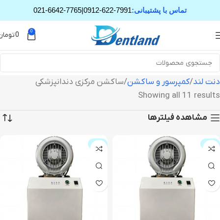
تماس با پشتیبانی:
0912-622-7991
|
021-6642-7765
0
0
تومان
دنت لند
کمپرسور و ساکشن
ساکشن مرکزی دندانپزشکی
Showing all 11 results
مشاهده فیلترها
حراج
حراج