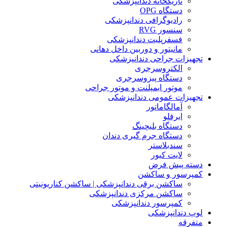
تاریکخانه دندانپزشکی
دستگاه OPG
رادیوگرافی دندانپزشکی
سنسور RVG
فسفرپلیت دندانپزشکی
مانیتور و دوربین داخل دهانی
تجهیزات جراحی دندانپزشکی
الکتروسرجری
دستگاه پیزوسرجری
موتور ایمپلنت و موتور جراحی
تجهیزات عمومی دندانپزشکی
آمالگاماتور
ایرفلو
دستگاه بلیچینگ
دستگاه جرم گیری دندان
سندبلاستر
لایت کیور
دسته پیش فرض
کمپرسور و ساکشن
ساکشن برقی دندانپزشکی | ساکشن کناریونیتی
ساکشن مرکزی دندانپزشکی
کمپرسور دندانپزشکی
لوپ دندانپزشکی
متفرقه