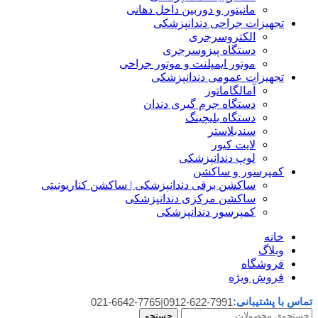
مانیتور و دوربین داخل دهانی
تجهیزات جراحی دندانپزشکی
الکتروسرجری
دستگاه پیزوسرجری
موتور ایمپلنت و موتور جراحی
تجهیزات عمومی دندانپزشکی
آمالگاماتور
دستگاه جرم گیری دندان
دستگاه بلیچینگ
سندبلاستر
لایت کیور
لوپ دندانپزشکی
کمپرسور و ساکشن
ساکشن برقی دندانپزشکی | ساکشن کناریونیتی
ساکشن مرکزی دندانپزشکی
کمپرسور دندانپزشکی
خانه
وبلاگ
فروشگاه
فروش ویژه
تماس با پشتیبانی:
021-6642-7765
|
0912-622-7991
جستجو