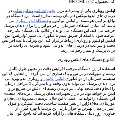
کد محصول:
DN-CML2857
اپکس روتاری
یکی از پیشرفته ترین
تجهیزات اندو دندانپزشکی
در
درمان های اندودنتیکس (درمان ریشه دندان) است. این دستگاه در
واقع ترکیبی هوشمند از اپکس لوکیتور و
دستگاه اندو روتاری
می
باشد که امکان استفاده همزمان از هر دو ابزار را برای دندان پزشک
فراهم می کند. این دستگاه می تواند در قالب یک دستگاه یکپارچه
عرضه شود یا اینکه از طریق سیم یا فناوری بی سیم (وایرلس) بین
اپکس لوکیتور و روتاری ارتباط برقرار کند. این ویژگی باعث افزایش
دقت و سرعت در درمان های اندو می شود و تجربه ای راحت تر
برای پزشک و بیمار رقم می زند.
استفاده از این دستگاه موجب افزایش دقت در تعیین طول کانال
ریشه و سهولت در تراش و پاک سازی آن می گردد. از آنجایی که این
سیستم همزمان از دو فناوری
اپکس فایندر
و روتاری اندو بهره می
برد، دندان پزشک می تواند بدون وقفه و با تمرکز بالا مراحل درمان
را انجام دهد. نتیجه نهایی نیز درمان ریشه ای دقیق تر، سریع تر و
ایمن تر خواهد بود. در بازار تجهیزات دندان پزشکی، برندهای متعددی
این دستگاه را تولید می کنند. با این حال، برندهای سیرونا (Sirona) و
موریتا (Morita) ژاپن از نظر کیفیت ساخت، دقت عملکرد و طول
عمر در میان بهترین ها قرار دارند. این برندها با بهره گیری از
فناوری روز دنیا، دستگاه هایی را ارائه کرده اند که پاسخ گوی نیاز