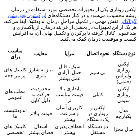
اپکس روتاری یکی از تجهیزات تخصصی مورد استفاده در درمان
ریشه محسوب می‌شود و در کنار دستگاه‌های
ایرگیشن آبچوریشن
گوتاکاتر
، نقش مهمی در تکمیل مراحل درمان اندودنتیک ایفا می‌کند.
هر یک از این تجهیزات در بخشی از فرآیند درمان، از پاکسازی و
ضدعفونی کانال گرفته تا پرکردن و تکمیل نهایی آن، به افزایش
کیفیت و موفقیت درمان کمک می‌کنند.
مناسب
نوع دستگاه
نحوه اتصال
مزایا
معایب
برای
اپکس
سبک، قابل
روتاری
نیاز به شارژ
کلینیک های
بی سیم
حمل، آزادی
وایرلس
باتری
پر مراجعه
عمل بیشتر
(قلمی)
اپکس
پایداری بالا،
محدودیت
مطب های
روتاری
کابلی
قیمت مناسب
حرکت به
عمومی
سیمی
تر
دلیل کابل
اپکس و
کاربری آسان
مدل
اندودنتیست
روتاری در
و سرعت
قیمت بالاتر
یکپارچه
ها
یک دستگاه
بیشتر
دو دستگاه
انعطاف پذیری
اشغال
کلینیک های
مدل مجزا
مستقل
بیشتر
فضای بیشتر
تخصصی