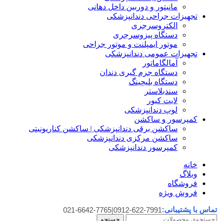
مانیتور و دوربین داخل دهانی
تجهیزات جراحی دندانپزشکی
الکتروسرجری
دستگاه پیزوسرجری
موتور ایمپلنت و موتور جراحی
تجهیزات عمومی دندانپزشکی
آمالگاماتور
دستگاه جرم گیری دندان
دستگاه بلیچینگ
سندبلاستر
لایت کیور
لوپ دندانپزشکی
کمپرسور و ساکشن
ساکشن برقی دندانپزشکی | ساکشن کناریونیتی
ساکشن مرکزی دندانپزشکی
کمپرسور دندانپزشکی
خانه
وبلاگ
فروشگاه
فروش ویژه
تماس با پشتیبانی:
021-6642-7765
|
0912-622-7991
جستجو