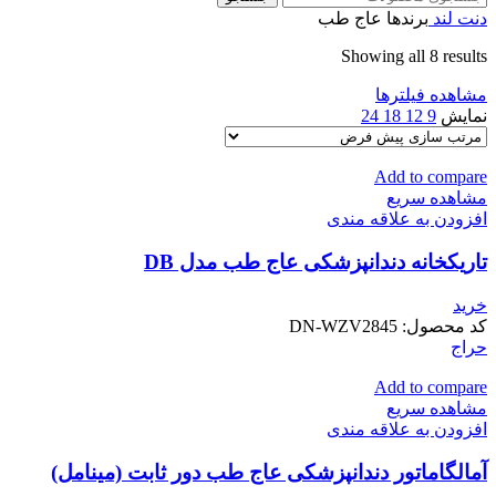
دنت لند
برندها
عاج طب
Showing all 8 results
مشاهده فیلترها
نمایش
9
12
18
24
Add to compare
مشاهده سریع
افزودن به علاقه مندی
تاریکخانه دندانپزشکی عاج طب مدل DB
خرید
کد محصول:
DN-WZV2845
حراج
Add to compare
مشاهده سریع
افزودن به علاقه مندی
آمالگاماتور دندانپزشکی عاج طب دور ثابت (مینامل)