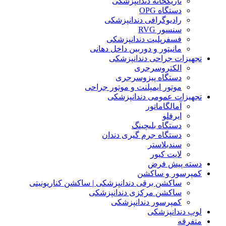
تاریکخانه دندانپزشکی
دستگاه OPG
رادیوگرافی دندانپزشکی
سنسور RVG
فسفرپلیت دندانپزشکی
مانیتور و دوربین داخل دهانی
تجهیزات جراحی دندانپزشکی
الکتروسرجری
دستگاه پیزوسرجری
موتور ایمپلنت و موتور جراحی
تجهیزات عمومی دندانپزشکی
آمالگاماتور
ایرفلو
دستگاه بلیچینگ
دستگاه جرم گیری دندان
سندبلاستر
لایت کیور
دسته پیش فرض
کمپرسور و ساکشن
ساکشن برقی دندانپزشکی | ساکشن کناریونیتی
ساکشن مرکزی دندانپزشکی
کمپرسور دندانپزشکی
لوپ دندانپزشکی
متفرقه