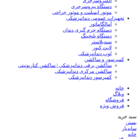
الکتروسرجری
دستگاه پیزوسرجری
موتور ایمپلنت و موتور جراحی
تجهیزات عمومی دندانپزشکی
آمالگاماتور
دستگاه جرم گیری دندان
دستگاه بلیچینگ
سندبلاستر
لایت کیور
لوپ دندانپزشکی
کمپرسور و ساکشن
ساکشن برقی دندانپزشکی | ساکشن کناریونیتی
ساکشن مرکزی دندانپزشکی
کمپرسور دندانپزشکی
خانه
وبلاگ
فروشگاه
فروش ویژه
سبد خرید
بستن
سایدبار
خانه