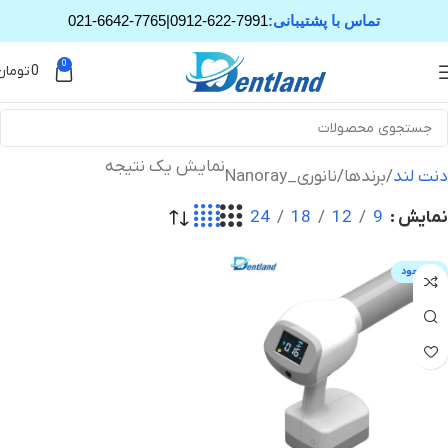
تماس با پشتیبانی:
0912-622-7991
|
021-6642-7765
0
0
تومان
نمایش یک نتیجه
دنت لند
برندها
نانوری_Nanoray
نمایش
9
12
18
24
ناموجود