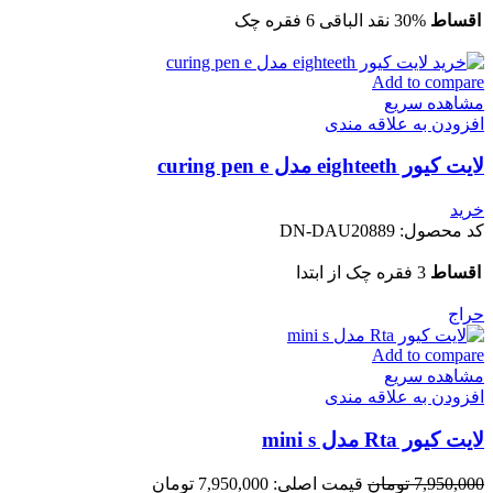
اقساط
30% نقد الباقی 6 فقره چک
Add to compare
مشاهده سریع
افزودن به علاقه مندی
لایت کیور eighteeth مدل curing pen e
خرید
کد محصول:
DN-DAU20889
اقساط
3 فقره چک از ابتدا
حراج
Add to compare
مشاهده سریع
افزودن به علاقه مندی
لایت کیور Rta مدل mini s
7,950,000
تومان
قیمت اصلی: 7,950,000 تومان