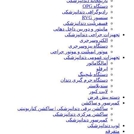
تاریکخانه دندانپزشکی
دستگاه OPG
رادیوگرافی دندانپزشکی
سنسور RVG
فسفرپلیت دندانپزشکی
مانیتور و دوربین داخل دهانی
تجهیزات جراحی دندانپزشکی
الکتروسرجری
دستگاه پیزوسرجری
موتور ایمپلنت و موتور جراحی
تجهیزات عمومی دندانپزشکی
آمالگاماتور
ایرفلو
دستگاه بلیچینگ
دستگاه جرم گیری دندان
سندبلاستر
لایت کیور
دسته پیش فرض
کمپرسور و ساکشن
ساکشن برقی دندانپزشکی | ساکشن کناریونیتی
ساکشن مرکزی دندانپزشکی
کمپرسور دندانپزشکی
لوپ دندانپزشکی
متفرقه