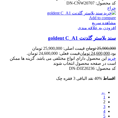
کد محصول:
DN-CNW20707
حراج
Add to compare
مشاهده سریع
افزودن به علاقه مندی
سند بلاستر گلدنت goldent C_A1
25,900,000
تومان
قیمت اصلی: 25,900,000 تومان
بود.
24,600,000
تومان
قیمت فعلی: 24,600,000 تومان.
خرید
این محصول دارای انواع مختلفی می باشد. گزینه ها ممکن
است در صفحه محصول انتخاب شوند
کد محصول:
DN-DJZ20236
اقساط
40% نقد الباقی 3 فقره چک
←
1
2
3
4
5