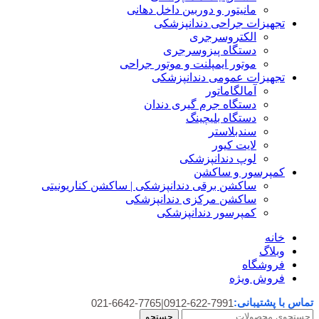
مانیتور و دوربین داخل دهانی
تجهیزات جراحی دندانپزشکی
الکتروسرجری
دستگاه پیزوسرجری
موتور ایمپلنت و موتور جراحی
تجهیزات عمومی دندانپزشکی
آمالگاماتور
دستگاه جرم گیری دندان
دستگاه بلیچینگ
سندبلاستر
لایت کیور
لوپ دندانپزشکی
کمپرسور و ساکشن
ساکشن برقی دندانپزشکی | ساکشن کناریونیتی
ساکشن مرکزی دندانپزشکی
کمپرسور دندانپزشکی
خانه
وبلاگ
فروشگاه
فروش ویژه
تماس با پشتیبانی:
021-6642-7765
|
0912-622-7991
جستجو