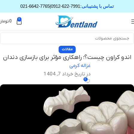
تماس با پشتیبانی:
0912-622-7991
|
021-6642-7765
0
0
تومان
مقالات
اندو کراون چیست؟؛ راهکاری مؤثر برای بازسازی دندان
غزاله کرمی
در تاریخ خرداد 7, 1404
0