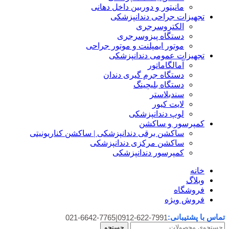
مانیتور و دوربین داخل دهانی
تجهیزات جراحی دندانپزشکی
الکتروسرجری
دستگاه پیزوسرجری
موتور ایمپلنت و موتور جراحی
تجهیزات عمومی دندانپزشکی
آمالگاماتور
دستگاه جرم گیری دندان
دستگاه بلیچینگ
سندبلاستر
لایت کیور
لوپ دندانپزشکی
کمپرسور و ساکشن
ساکشن برقی دندانپزشکی | ساکشن کناریونیتی
ساکشن مرکزی دندانپزشکی
کمپرسور دندانپزشکی
خانه
وبلاگ
فروشگاه
فروش ویژه
تماس با پشتیبانی:
021-6642-7765
|
0912-622-7991
جستجو