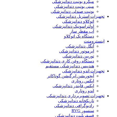
میکرو یونیت دندانپزشکی
مینی یونیت دندانپزشکی
یونیت صندلی دندانپزشکی
تجهیزات استریل دندانپزشکی
اتوکلاو دندانپزشکی
اولتراسونیک دندانپزشکی
آب مقطر ساز
دستگاه پک اتوکلاو
اینسترومنت
آنگل دندانپزشکی
ایرموتور دندانپزشکی
توربین دندانپزشکی
دستگاه روغن کاری دندانپزشکی
هندپیس دندانپزشکی مستقیم
تجهیزات اندو دندانپزشکی
آبچوریشن ایرگیشن گوتاکاتر
اپکس روتاری
اپکس فایندر دندانپزشکی
اندو روتاری
تجهیزات تصویربرداری دندانپزشکی
تاریکخانه دندانپزشکی
رادیوگرافی دندانپزشکی
سنسور RVG
فسفرپلیت دندانپزشکی