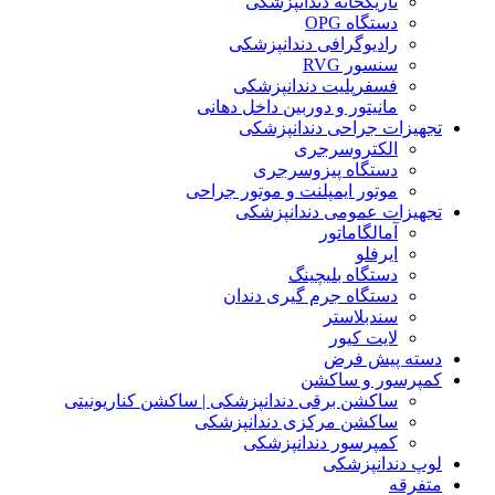
تاریکخانه دندانپزشکی
دستگاه OPG
رادیوگرافی دندانپزشکی
سنسور RVG
فسفرپلیت دندانپزشکی
مانیتور و دوربین داخل دهانی
تجهیزات جراحی دندانپزشکی
الکتروسرجری
دستگاه پیزوسرجری
موتور ایمپلنت و موتور جراحی
تجهیزات عمومی دندانپزشکی
آمالگاماتور
ایرفلو
دستگاه بلیچینگ
دستگاه جرم گیری دندان
سندبلاستر
لایت کیور
دسته پیش فرض
کمپرسور و ساکشن
ساکشن برقی دندانپزشکی | ساکشن کناریونیتی
ساکشن مرکزی دندانپزشکی
کمپرسور دندانپزشکی
لوپ دندانپزشکی
متفرقه