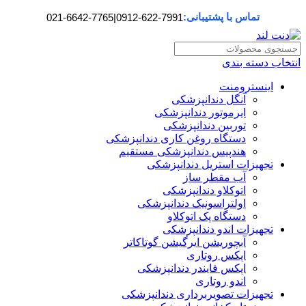
تماس با پشتیبانی:
021-6642-7765
|
0912-622-7991
انتخاب دسته بندی
اینسترومنت
آنگل دندانپزشکی
ایرموتور دندانپزشکی
توربین دندانپزشکی
دستگاه روغن کاری دندانپزشکی
هندپیس دندانپزشکی مستقیم
تجهیزات استریل دندانپزشکی
آب مقطر ساز
اتوکلاو دندانپزشکی
اولتراسونیک دندانپزشکی
دستگاه پک اتوکلاو
تجهیزات اندو دندانپزشکی
آبچوریشن ایرگیشن گوتاکاتر
اپکس روتاری
اپکس فایندر دندانپزشکی
اندو روتاری
تجهیزات تصویربرداری دندانپزشکی