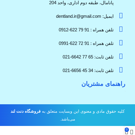
پانامال، طبقه دوم اداری، واحد 204
ایمیل: dentland.ir@gmail.com
تلفن همراه : 91 79 622-0912
تلفن همراه : 91 72 622-0991
تلفن ثابت: 65 77 6642-021
تلفن ثابت: 34 45 6656-021
راهنمای مشتریان
کلیه حقوق مادی و معنوی این وبسایت متعلق به
فروشگاه دنت لند
می‌باشد.
0