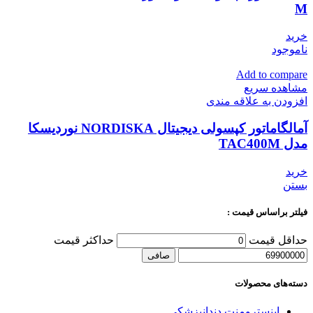
M
خرید
ناموجود
Add to compare
مشاهده سریع
افزودن به علاقه مندی
آمالگاماتور کپسولی دیجیتال NORDISKA نوردیسکا
مدل TAC400M
خرید
بستن
فیلتر براساس قیمت :
حداقل قیمت
حداكثر قيمت
صافی
دسته‌های محصولات
اینسترومنت دندانپزشکی