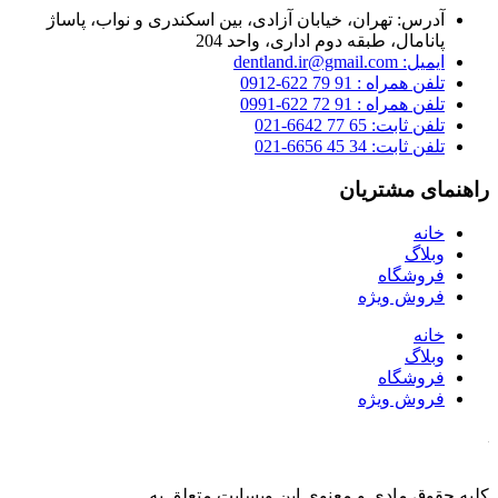
آدرس: تهران، خیابان آزادی، بین اسکندری و نواب، پاساژ
پانامال، طبقه دوم اداری، واحد 204
ایمیل: dentland.ir@gmail.com
تلفن همراه : 91 79 622-0912
تلفن همراه : 91 72 622-0991
تلفن ثابت: 65 77 6642-021
تلفن ثابت: 34 45 6656-021
راهنمای مشتریان
خانه
وبلاگ
فروشگاه
فروش ویژه
خانه
وبلاگ
فروشگاه
فروش ویژه
کلیه حقوق مادی و معنوی این وبسایت متعلق به
فروشگاه دنت لند