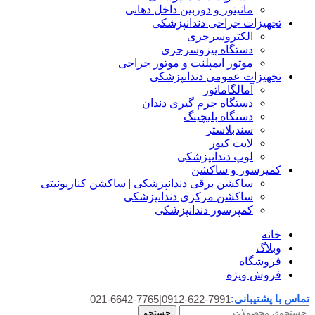
مانیتور و دوربین داخل دهانی
تجهیزات جراحی دندانپزشکی
الکتروسرجری
دستگاه پیزوسرجری
موتور ایمپلنت و موتور جراحی
تجهیزات عمومی دندانپزشکی
آمالگاماتور
دستگاه جرم گیری دندان
دستگاه بلیچینگ
سندبلاستر
لایت کیور
لوپ دندانپزشکی
کمپرسور و ساکشن
ساکشن برقی دندانپزشکی | ساکشن کناریونیتی
ساکشن مرکزی دندانپزشکی
کمپرسور دندانپزشکی
خانه
وبلاگ
فروشگاه
فروش ویژه
تماس با پشتیبانی:
021-6642-7765
|
0912-622-7991
جستجو