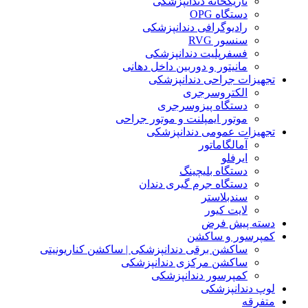
تاریکخانه دندانپزشکی
دستگاه OPG
رادیوگرافی دندانپزشکی
سنسور RVG
فسفرپلیت دندانپزشکی
مانیتور و دوربین داخل دهانی
تجهیزات جراحی دندانپزشکی
الکتروسرجری
دستگاه پیزوسرجری
موتور ایمپلنت و موتور جراحی
تجهیزات عمومی دندانپزشکی
آمالگاماتور
ایرفلو
دستگاه بلیچینگ
دستگاه جرم گیری دندان
سندبلاستر
لایت کیور
دسته پیش فرض
کمپرسور و ساکشن
ساکشن برقی دندانپزشکی | ساکشن کناریونیتی
ساکشن مرکزی دندانپزشکی
کمپرسور دندانپزشکی
لوپ دندانپزشکی
متفرقه