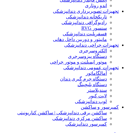
اندو روتاری
تجهیزات تصویربرداری دندانپزشکی
تاریکخانه دندانپزشکی
رادیوگرافی دندانپزشکی
سنسور RVG
فسفرپلیت دندانپزشکی
مانیتور و دوربین داخل دهانی
تجهیزات جراحی دندانپزشکی
الکتروسرجری
دستگاه پیزوسرجری
موتور ایمپلنت و موتور جراحی
تجهیزات عمومی دندانپزشکی
آمالگاماتور
دستگاه جرم گیری دندان
دستگاه بلیچینگ
سندبلاستر
لایت کیور
لوپ دندانپزشکی
کمپرسور و ساکشن
ساکشن برقی دندانپزشکی | ساکشن کناریونیتی
ساکشن مرکزی دندانپزشکی
کمپرسور دندانپزشکی