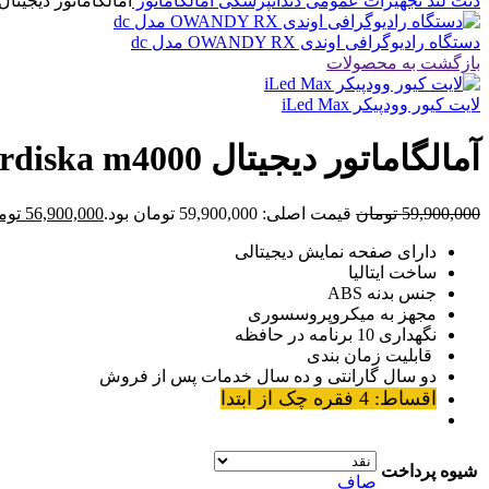
دنت لند
تجهیزات عمومی دندانپزشکی
آمالگاماتور
آمالگاماتور دیجیتال ordiska m4000
دستگاه رادیوگرافی اوندی OWANDY RX مدل dc
بازگشت به محصولات
لایت کیور وودپیکر iLed Max
آمالگاماتور دیجیتال Nordiska m4000
59,900,000
تومان
قیمت اصلی: 59,900,000 تومان بود.
56,900,000
توم
دارای صفحه نمایش دیجیتالی
ساخت ایتالیا
جنس بدنه ABS
مجهز به میکروپروسسوری
نگهداری 10 برنامه در حافظه
قابلیت زمان بندی
دو سال گارانتی و ده سال خدمات پس از فروش
اقساط: 4 فقره چک از ابتدا
شیوه پرداخت
صاف