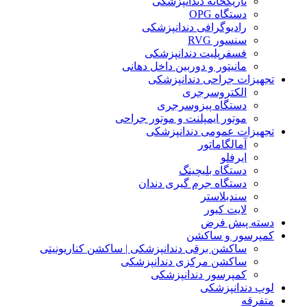
تاریکخانه دندانپزشکی
دستگاه OPG
رادیوگرافی دندانپزشکی
سنسور RVG
فسفرپلیت دندانپزشکی
مانیتور و دوربین داخل دهانی
تجهیزات جراحی دندانپزشکی
الکتروسرجری
دستگاه پیزوسرجری
موتور ایمپلنت و موتور جراحی
تجهیزات عمومی دندانپزشکی
آمالگاماتور
ایرفلو
دستگاه بلیچینگ
دستگاه جرم گیری دندان
سندبلاستر
لایت کیور
دسته پیش فرض
کمپرسور و ساکشن
ساکشن برقی دندانپزشکی | ساکشن کناریونیتی
ساکشن مرکزی دندانپزشکی
کمپرسور دندانپزشکی
لوپ دندانپزشکی
متفرقه