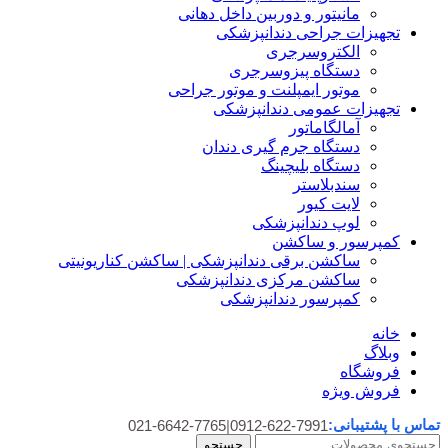
مانیتور و دوربین داخل دهانی
تجهیزات جراحی دندانپزشکی
الکتروسرجری
دستگاه پیزوسرجری
موتور ایمپلنت و موتور جراحی
تجهیزات عمومی دندانپزشکی
آمالگاماتور
دستگاه جرم گیری دندان
دستگاه بلیچینگ
سندبلاستر
لایت کیور
لوپ دندانپزشکی
کمپرسور و ساکشن
ساکشن برقی دندانپزشکی | ساکشن کناریونیتی
ساکشن مرکزی دندانپزشکی
کمپرسور دندانپزشکی
خانه
وبلاگ
فروشگاه
فروش ویژه
تماس با پشتیبانی:
021-6642-7765
|
0912-622-7991
جستجو