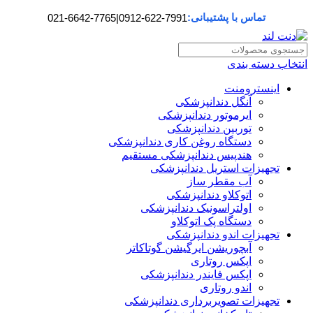
تماس با پشتیبانی:
021-6642-7765
|
0912-622-7991
انتخاب دسته بندی
اینسترومنت
آنگل دندانپزشکی
ایرموتور دندانپزشکی
توربین دندانپزشکی
دستگاه روغن کاری دندانپزشکی
هندپیس دندانپزشکی مستقیم
تجهیزات استریل دندانپزشکی
آب مقطر ساز
اتوکلاو دندانپزشکی
اولتراسونیک دندانپزشکی
دستگاه پک اتوکلاو
تجهیزات اندو دندانپزشکی
آبچوریشن ایرگیشن گوتاکاتر
اپکس روتاری
اپکس فایندر دندانپزشکی
اندو روتاری
تجهیزات تصویربرداری دندانپزشکی