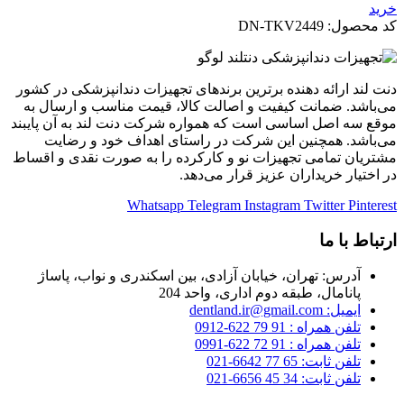
خرید
کد محصول:
DN-TKV2449
دنت لند ارائه دهنده برترین برندهای تجهیزات دندانپزشکی در کشور
می‌باشد. ضمانت کیفیت و اصالت کالا، قیمت مناسب و ارسال به
موقع سه اصل اساسی است که همواره شرکت دنت لند به آن پایبند
می‌باشد. همچنین این شرکت در راستای اهداف خود و رضایت
مشتریان تمامی تجهیزات نو و کارکرده را به صورت نقدی و اقساط
در اختیار خریداران عزیز قرار می‌دهد.
Whatsapp
Telegram
Instagram
Twitter
Pinterest
ارتباط با ما
آدرس: تهران، خیابان آزادی، بین اسکندری و نواب، پاساژ
پانامال، طبقه دوم اداری، واحد 204
ایمیل: dentland.ir@gmail.com
تلفن همراه : 91 79 622-0912
تلفن همراه : 91 72 622-0991
تلفن ثابت: 65 77 6642-021
تلفن ثابت: 34 45 6656-021