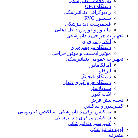
تاریکخانه دندانپزشکی
دستگاه OPG
رادیوگرافی دندانپزشکی
سنسور RVG
فسفرپلیت دندانپزشکی
مانیتور و دوربین داخل دهانی
تجهیزات جراحی دندانپزشکی
الکتروسرجری
دستگاه پیزوسرجری
موتور ایمپلنت و موتور جراحی
تجهیزات عمومی دندانپزشکی
آمالگاماتور
ایرفلو
دستگاه بلیچینگ
دستگاه جرم گیری دندان
سندبلاستر
لایت کیور
دسته پیش فرض
کمپرسور و ساکشن
ساکشن برقی دندانپزشکی | ساکشن کناریونیتی
ساکشن مرکزی دندانپزشکی
کمپرسور دندانپزشکی
لوپ دندانپزشکی
متفرقه