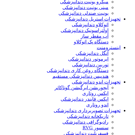
میکرو یونیت دندانپزشکی
مینی یونیت دندانپزشکی
یونیت صندلی دندانپزشکی
تجهیزات استریل دندانپزشکی
اتوکلاو دندانپزشکی
اولتراسونیک دندانپزشکی
آب مقطر ساز
دستگاه پک اتوکلاو
اینسترومنت
آنگل دندانپزشکی
ایرموتور دندانپزشکی
توربین دندانپزشکی
دستگاه روغن کاری دندانپزشکی
هندپیس دندانپزشکی مستقیم
تجهیزات اندو دندانپزشکی
آبچوریشن ایرگیشن گوتاکاتر
اپکس روتاری
اپکس فایندر دندانپزشکی
اندو روتاری
تجهیزات تصویربرداری دندانپزشکی
تاریکخانه دندانپزشکی
رادیوگرافی دندانپزشکی
سنسور RVG
فسفرپلیت دندانپزشکی