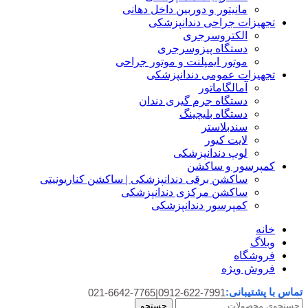
مانیتور و دوربین داخل دهانی
تجهیزات جراحی دندانپزشکی
الکتروسرجری
دستگاه پیزوسرجری
موتور ایمپلنت و موتور جراحی
تجهیزات عمومی دندانپزشکی
آمالگاماتور
دستگاه جرم گیری دندان
دستگاه بلیچینگ
سندبلاستر
لایت کیور
لوپ دندانپزشکی
کمپرسور و ساکشن
ساکشن برقی دندانپزشکی | ساکشن کناریونیتی
ساکشن مرکزی دندانپزشکی
کمپرسور دندانپزشکی
خانه
وبلاگ
فروشگاه
فروش ویژه
تماس با پشتیبانی:
021-6642-7765
|
0912-622-7991
جستجو