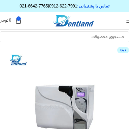
تماس با پشتیبانی:
0912-622-7991
|
021-6642-7765
0
0
تومان
ویژه