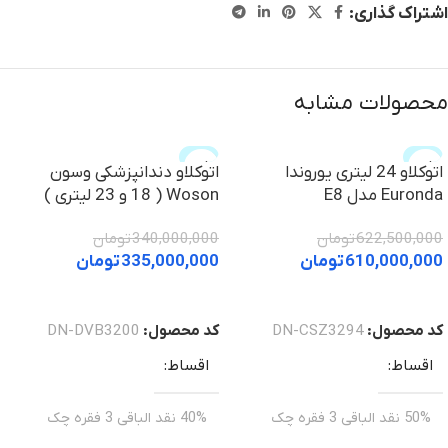
اشتراک گذاری:
محصولات مشابه
حراج
حراج
اتوکلاو 24 لیتری یوروندا
اتوکلاو دندانپزشکی وسون
Euronda مدل E8
Woson ( 18 و 23 لیتری )
622,500,000
تومان
340,000,000
تومان
610,000,000
تومان
335,000,000
تومان
خرید
خرید
کد محصول:
DN-CSZ3294
کد محصول:
DN-DVB3200
اقساط
اقساط
50% نقد الباقی 3 فقره چک
40% نقد الباقی 3 فقره چک