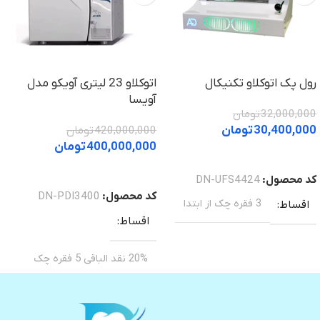
رول پک اتوکلاو تکنیکال
اتوکلاو 23 لیتری آویکو مدل
آویسا
32,000,000
تومان
30,400,000
تومان
420,000,000
تومان
400,000,000
تومان
خرید
خرید
کد محصول:
DN-UFS4424
کد محصول:
DN-PDI3400
3 فقره چک از ابتدا
اقساط
اقساط
20% نقد الباقی 5 فقره چک