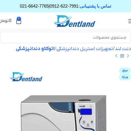
تماس با پشتیبانی:
0912-622-7991
|
021-6642-7765
0
0
تومان
دنت لند
تجهیزات استریل دندانپزشکی
اتوکلاو دندانپزشکی
حراج
ویژه