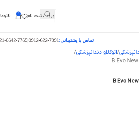
0
ورود / ثبت نام
0
توما
تماس با پشتیبانی:
0912-622-7991
|
21-6642-7765
انپزشکی
اتوکلاو دندانپزشکی