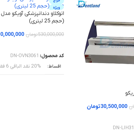
حراج
ویژه
(حجم 25 لیتری)
0,000,000
530,000,000
تومان
خرید
کد محصول:
DN-OVN3061
20% نقد الباقی 6 فقره چک
اقساط
یکو
30,500,000
تومان
ان
DN-LIH3