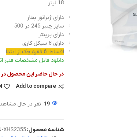
18 لیتر
دارای ژنراتور بخار
سایز چنبر 245 در 500
دارای پرینتر
دارای 8 سیکل کاری
اقساط: 6 فقره چک از ابتدا
دانلود فایل مشخصات فنی اتوکلاو تکنوگاز 18 
در حال حاضر این محصول در 
Add to compare
ا
19
نفر در حال مشاهد
شناسه محصول:
N-XHS2355