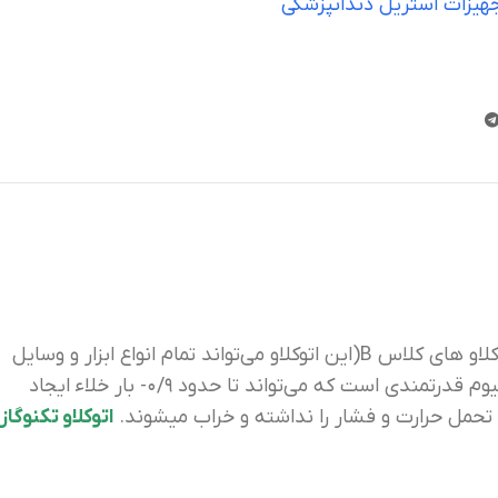
هیزات استریل دندانپزشکی
اتوکلاو دستگاهی است که با بالا و پایین بردن فشار و دما موجب استریل شدن تجهیزات میشود. در حیطه ی دندانپزشکی از اتوکلاو های کلاس B(این اتوکلاو می‌تواند تمام انواع ابزار و وسایل
پوشش دار و بدون پوشش ، پارچه ها و ابزار حفره داررا استریل نماید. اتوکلاو دندانپزشکی که در این رده قرار دارد دارای پمپ وکیوم قدرتمندی است که می‌تواند تا حدود ۰/۹- بار خلاء ایجاد
ی تحمل حرارت و فشار را نداشته و خراب میشوند.
اتوکلاو تکنوگاز