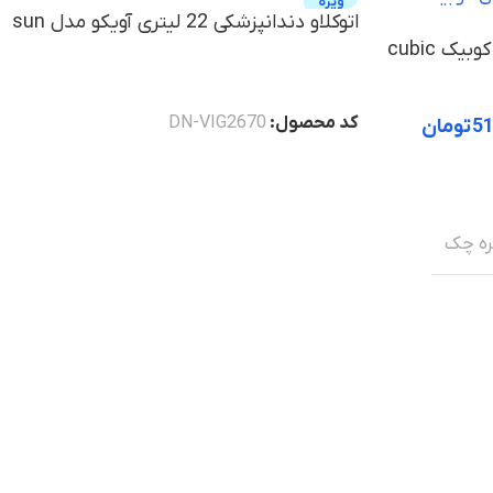
ویژه
اتوکلاو دندانپزشکی 22 لیتری آویکو مدل sun
اتوکلاو دندانپزشکی آویکو مدل کوبیک cubic
خرید
کد محصول:
DN-VIG2670
51
تومان