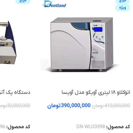
حراج
حراج
ویژه
اتوکلاو ۱۸ لیتری آویکو مدل آویسا
دستگاه پک آتر
390,000,000
تومان
410,000,000
تومان
32,000,000
توم
خرید
خرید
کد محصول:
DN-WLO3398
کد محصول:
196