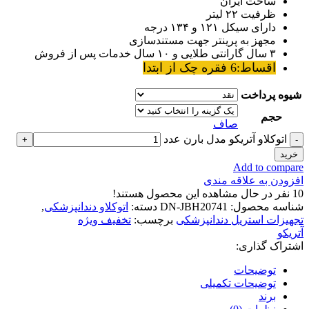
ساخت ایران
ظرفیت ۲۲ لیتر
دارای سیکل ۱۲۱ و ۱۳۴ درجه
مجهز به پرینتر جهت مستندسازی
٣ سال گارانتی طلایی و ۱۰ سال خدمات پس از فروش
اقساط:6 فقره چک از ابتدا
شیوه پرداخت
حجم
صاف
اتوکلاو آتریکو مدل بارن عدد
خرید
Add to compare
افزودن به علاقه مندی
10
نفر در حال مشاهده این محصول هستند!
شناسه محصول:
DN-JBH20741
دسته:
اتوکلاو دندانپزشکی
,
تجهیزات استریل دندانپزشکی
برچسب:
تخفیف ویژه
آتریکو
اشتراک گذاری:
توضیحات
توضیحات تکمیلی
برند