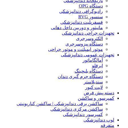
تاریکخانه دندانپزشکی
دستگاه OPG
رادیوگرافی دندانپزشکی
سنسور RVG
فسفرپلیت دندانپزشکی
مانیتور و دوربین داخل دهانی
تجهیزات جراحی دندانپزشکی
الکتروسرجری
دستگاه پیزوسرجری
موتور ایمپلنت و موتور جراحی
تجهیزات عمومی دندانپزشکی
آمالگاماتور
ایرفلو
دستگاه بلیچینگ
دستگاه جرم گیری دندان
سندبلاستر
لایت کیور
دسته پیش فرض
کمپرسور و ساکشن
ساکشن برقی دندانپزشکی | ساکشن کناریونیتی
ساکشن مرکزی دندانپزشکی
کمپرسور دندانپزشکی
لوپ دندانپزشکی
متفرقه