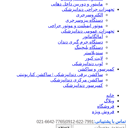
مانیتور و دوربین داخل دهانی
تجهیزات جراحی دندانپزشکی
الکتروسرجری
دستگاه پیزوسرجری
موتور ایمپلنت و موتور جراحی
تجهیزات عمومی دندانپزشکی
آمالگاماتور
دستگاه جرم گیری دندان
دستگاه بلیچینگ
سندبلاستر
لایت کیور
لوپ دندانپزشکی
کمپرسور و ساکشن
ساکشن برقی دندانپزشکی | ساکشن کناریونیتی
ساکشن مرکزی دندانپزشکی
کمپرسور دندانپزشکی
خانه
وبلاگ
فروشگاه
فروش ویژه
تماس با پشتیبانی:
021-6642-7765
|
0912-622-7991
جستجو