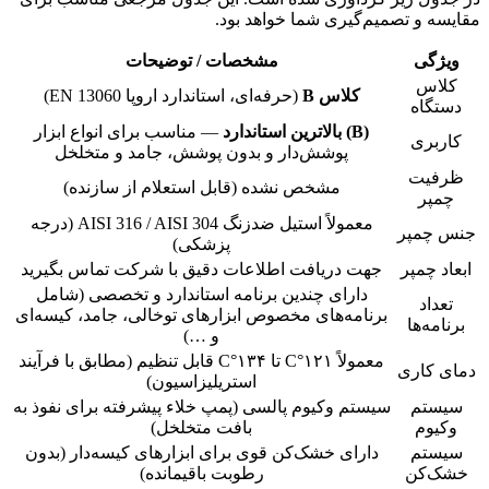
مقایسه و تصمیم‌گیری شما خواهد بود.
ویژگی
مشخصات / توضیحات
کلاس
کلاس B
(حرفه‌ای، استاندارد اروپا EN 13060)
دستگاه
(B) بالاترین استاندارد
— مناسب برای انواع ابزار
کاربری
پوشش‌دار و بدون پوشش، جامد و متخلخل
ظرفیت
مشخص نشده (قابل استعلام از سازنده)
چمپر
معمولاً استیل ضدزنگ AISI 316 / AISI 304 (درجه
جنس چمپر
پزشکی)
ابعاد چمپر
جهت دریافت اطلاعات دقیق با شرکت تماس بگیرید
دارای چندین برنامه استاندارد و تخصصی (شامل
تعداد
برنامه‌های مخصوص ابزارهای توخالی، جامد، کیسه‌ای
برنامه‌ها
و …)
معمولاً ۱۲۱°C تا ۱۳۴°C قابل تنظیم (مطابق با فرآیند
دمای کاری
استریلیزاسیون)
سیستم
سیستم وکیوم پالسی (پمپ خلاء پیشرفته برای نفوذ به
وکیوم
بافت متخلخل)
سیستم
دارای خشک‌کن قوی برای ابزارهای کیسه‌دار (بدون
خشک‌کن
رطوبت باقیمانده)