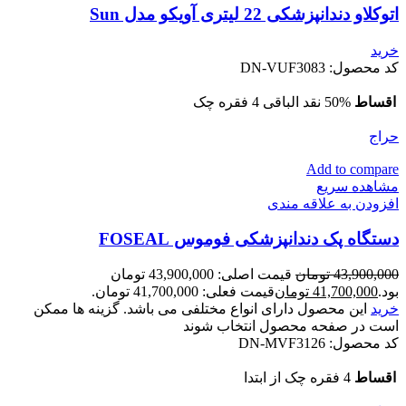
اتوکلاو دندانپزشکی 22 لیتری آویکو مدل Sun
خرید
کد محصول:
DN-VUF3083
اقساط
50% نقد الباقی 4 فقره چک
حراج
Add to compare
مشاهده سریع
افزودن به علاقه مندی
دستگاه پک دندانپزشکی فوموس FOSEAL
43,900,000
تومان
قیمت اصلی: 43,900,000 تومان
بود.
41,700,000
تومان
قیمت فعلی: 41,700,000 تومان.
خرید
این محصول دارای انواع مختلفی می باشد. گزینه ها ممکن
است در صفحه محصول انتخاب شوند
کد محصول:
DN-MVF3126
اقساط
4 فقره چک از ابتدا