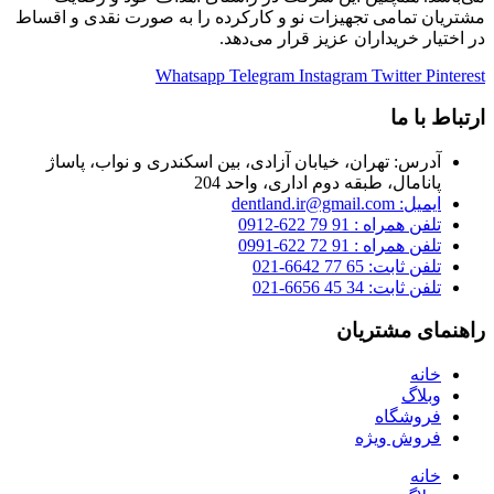
مشتریان تمامی تجهیزات نو و کارکرده را به صورت نقدی و اقساط
در اختیار خریداران عزیز قرار می‌دهد.
Whatsapp
Telegram
Instagram
Twitter
Pinterest
ارتباط با ما
آدرس: تهران، خیابان آزادی، بین اسکندری و نواب، پاساژ
پانامال، طبقه دوم اداری، واحد 204
ایمیل: dentland.ir@gmail.com
تلفن همراه : 91 79 622-0912
تلفن همراه : 91 72 622-0991
تلفن ثابت: 65 77 6642-021
تلفن ثابت: 34 45 6656-021
راهنمای مشتریان
خانه
وبلاگ
فروشگاه
فروش ویژه
خانه