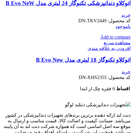
اتوکلاو دندانپزشکی تکنوگاز 24 لیتری مدل B Evo NeW
خرید
کد محصول:
DN-TKV2449
ناموجود
Add to compare
مشاهده سریع
افزودن به علاقه مندی
اتوکلاو تکنوگاز 18 لیتری مدل B Evo New
خرید
کد محصول:
DN-XHS2355
اقساط
6 فقره چک از ابتدا
دنت لند ارائه دهنده برترین برندهای تجهیزات دندانپزشکی در کشور
می‌باشد. ضمانت کیفیت و اصالت کالا، قیمت مناسب و ارسال به
موقع سه اصل اساسی است که همواره شرکت دنت لند به آن پایبند
می‌باشد. همچنین این شرکت در راستای اهداف خود و رضایت