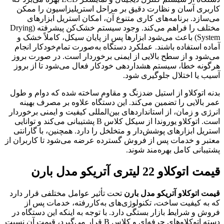
کاربری آسان و نظارت دقیق بر مراحل استریلیزاسیون را ممکن
می‌سازد. برنامه‌های کاری متنوع آن، امکان استریل ابزارهای
مختلف را فراهم می‌کند. وجود سیستم خشک‌کن پیشرفته (Drying
System) باعث می‌شود ابزارها پس از پایان سیکل، کاملاً خشک و
آماده استفاده باشند. عملکرد دستگاه به‌صورت تمام‌خودکار انجام
می‌شود و از سطح بالایی از ایمنی برخوردار است. در صورت بروز
هرگونه خطا، سیستم هشداردهی خودکار فعال می‌شود تا از بروز
آسیب یا اختلال جلوگیری شود.
بدنه اتوکلاو از استیل ضدزنگ و مقاوم ساخته شده که دوام و طول
عمر بالایی را تضمین می‌کند. این دستگاه علاوه بر مصرف بهینه
انرژی و زمان، از استانداردهای بین‌المللی کیفیت و ایمنی برخوردار
است. اتوکلاو یوروندا از سیکل کلاس B پشتیبانی می‌کند و توانایی
استریل ابزارهای پوشش‌دار و متخلخل را دارد. همچنین، با گارانتی
معتبر و خدمات پس از فروش گسترده عرضه می‌شود تا کاربران از
پشتیبانی کامل بهره‌مند شوند.
قیمت اتوکلاو 22 لیتری آتریکو مدل بارن
قیمت اتوکلاو آتریکو مدل بارن
تحت تأثیر عوامل مختلفی قرار دارد
که به کیفیت ساخت، تکنولوژی‌های به‌کاررفته، خدمات پس از
فروش و شرایط بازار بستگی دارد. با توجه به اینکه این دستگاه در
دسته اتوکلاوهای حرفه‌ای و کلاس B قرار می‌گیرد، قیمت آن نسبت