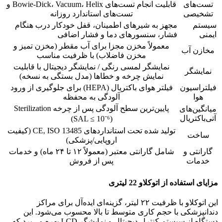
تست‌های
قابلیت انجام تست‌های Bowie-Dick، Vacuum، Helix و
تشخیصی
تست‌های استاندارد روزانه
سیستم
مجهز به شیرهای اطمینان، قفل خودکار درب هنگام
ایمنی
فشار، سنسورهای دما و فشار اضافی
معمولاً مخزن مجزا برای آب مقطر (مخزن تمیز و
مخازن آب
مخزن فاضلاب) با ظرفیت مناسب
نمایشگر لمسی رنگی / نمایشگر دیجیتال با قابلیت
نمایشگر
نمایش چرخه و خطاها (مدل بستگی به نسخه)
فیلتراسیون
فیلتر هوای باکتریال (HEPA) برای جلوگیری از ورود
هوا
آلودگی به محفظه
پایین‌ترین سطح آلودگی پس از چرخه Sterilization
میانگین‌های
آتی‌باکتریال
(SAL ≤ 10⁻⁶)
تولید شده تحت استانداردهای CE, ISO 13485 (کیفیت
ساخت
اروپایی/پزشکی)
گارانتی و
شامل گارانتی معتبر (معمولاً ۱۲ تا ۲۴ ماه) و خدمات
خدمات
پس از فروش
مزایای استفاده از اتوکلاو 22 لیتری
این اتوکلاو با ظرفیت ۲۲ لیتر، گزینه‌ای ایده‌آل برای مراکز
دندانپزشکی با حجم کاری متوسط تا بالا محسوب می‌شود. این
دستگاه از سیستم کنترل دیجیتال و نمایشگر LCD بهره می‌برد که