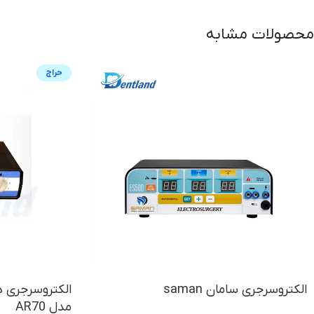
محصولات مشابه
حراج
الکتروسرجری سامان saman
مدل AR70