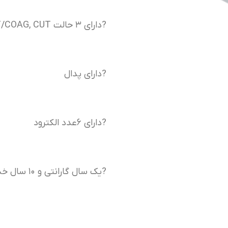
?دارای ۳ حالت COAG,CUT/COAG, CUT
?دارای پدال
?دارای ۶عدد الکترود
?یک سال گارانتی و ۱۰ سال خدمات پس از فروش