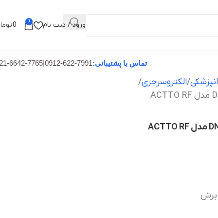
0
ورود / ثبت نام
0
توما
تماس با پشتیبانی:
0912-622-7991
|
21-6642-7765
نپزشکی
الکتروسرجری