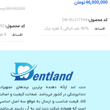
46,000,000
تومان
38,500,000
توم
خرید
خرید
کد محصول:
DN-SUJ17194
کد محصول:
92
40% نقد الباقی 3 فقره چک
اقساط
4 فقره چک از ابتدا
اقساط
دنت لند ارائه دهنده برترین برندهای تجهیزات
دندانپزشکی در کشور می‌باشد. ضمانت کیفیت و اصالت
کالا، قیمت مناسب و ارسال به موقع سه اصل اساسی
است که همواره شرکت دنت لند به آن پایبند می‌باشد.