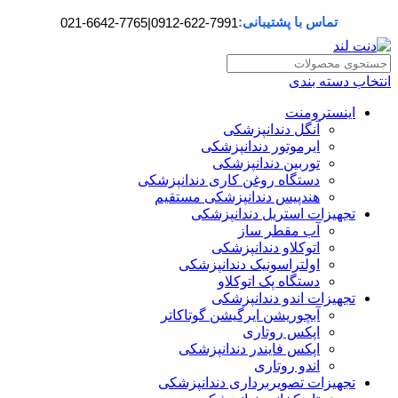
تماس با پشتیبانی:
021-6642-7765
|
0912-622-7991
انتخاب دسته بندی
اینسترومنت
آنگل دندانپزشکی
ایرموتور دندانپزشکی
توربین دندانپزشکی
دستگاه روغن کاری دندانپزشکی
هندپیس دندانپزشکی مستقیم
تجهیزات استریل دندانپزشکی
آب مقطر ساز
اتوکلاو دندانپزشکی
اولتراسونیک دندانپزشکی
دستگاه پک اتوکلاو
تجهیزات اندو دندانپزشکی
آبچوریشن ایرگیشن گوتاکاتر
اپکس روتاری
اپکس فایندر دندانپزشکی
اندو روتاری
تجهیزات تصویربرداری دندانپزشکی