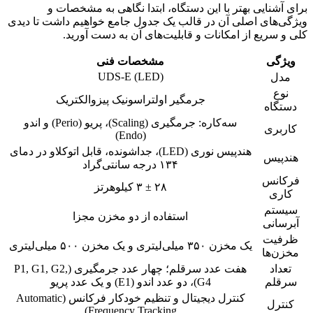
برای آشنایی بهتر با این دستگاه، ابتدا نگاهی به مشخصات و
ویژگی‌های اصلی آن در قالب یک جدول جامع خواهیم داشت تا دیدی
کلی و سریع از امکانات و قابلیت‌های آن به دست آورید.
ویژگی
مشخصات فنی
UDS-E (LED)
مدل
نوع
جرمگیر اولتراسونیک پیزوالکتریک
دستگاه
سه‌کاره: جرمگیری (Scaling)، پریو (Perio) و اندو
کاربری
(Endo)
هندپیس نوری (LED)، جداشونده، قابل اتوکلاو در دمای
هندپیس
۱۳۴ درجه سانتی‌گراد
فرکانس
۲۸ ± ۳ کیلوهرتز
کاری
سیستم
استفاده از دو مخزن مجزا
آبرسانی
ظرفیت
یک مخزن ۳۵۰ میلی‌لیتری و یک مخزن ۵۰۰ میلی‌لیتری
مخزن‌ها
تعداد
هفت عدد سرقلم؛ چهار عدد جرمگیری (P1, G1, G2,
سرقلم
G4)، دو عدد اندو (E1) و یک عدد پریو
کنترل دیجیتال و تنظیم خودکار فرکانس (Automatic
کنترل
Frequency Tracking)