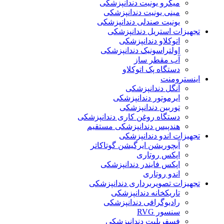
میکرو یونیت دندانپزشکی
مینی یونیت دندانپزشکی
یونیت صندلی دندانپزشکی
تجهیزات استریل دندانپزشکی
اتوکلاو دندانپزشکی
اولتراسونیک دندانپزشکی
آب مقطر ساز
دستگاه پک اتوکلاو
اینسترومنت
آنگل دندانپزشکی
ایرموتور دندانپزشکی
توربین دندانپزشکی
دستگاه روغن کاری دندانپزشکی
هندپیس دندانپزشکی مستقیم
تجهیزات اندو دندانپزشکی
آبچوریشن ایرگیشن گوتاکاتر
اپکس روتاری
اپکس فایندر دندانپزشکی
اندو روتاری
تجهیزات تصویربرداری دندانپزشکی
تاریکخانه دندانپزشکی
رادیوگرافی دندانپزشکی
سنسور RVG
فسفرپلیت دندانپزشکی