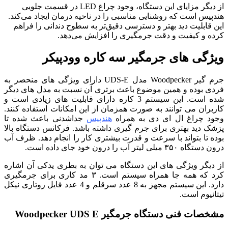
از دیگر مزایای این دستگاه، وجود چراغ LED در قسمت جلویی
هندپیس است که روشنایی مناسبی را در ناحیه درمان ایجاد می‌کند.
این قابلیت دید بهتر و دسترسی دقیق‌تر به سطوح دندانی را فراهم
کرده و کیفیت و دقت جرمگیری را افزایش می‌دهد.
ویژگی های جرمگیر سه کاره وودپیکر
جرم گیر Woodpecker مدل UDS-E دارای ویژگی های منحصر به
فردی بوده و همین موضوع باعث برتری آن نسبت به مدل های دیگر
شده است. این سیستم 3 کاره دارای قابلیت های زیادی است و
کاربران می توانند به صورت همزمان از این امکانات استفاده کنند.
وجود چراغ ال ای دی به همراه
هندپیس
جداشدنی باعث شده تا
پزشک دید بهتری برای جرم گیری داشته باشد. فرکانس دستگاه بالا
بوده تا بتواند با سرعت و قدرت بیشتری کار را انجام دهد. ظرف آب
درون دستگاه ۳۵۰ میلی لیتر آب را درون خود جای داده است.
از دیگر ویژگی های این دستگاه می توان به بطری یدکی آن اشاره
کرد که همه جا همراه سیستم است. ۳ مد کاری برای جرمگیری
دارد. این سیستم مجهز به 8 عدد سرقلم و 4 عدد فایل روتاری نیکل
تیتانیوم است.
مشخصات فنی دستگاه جرمگیر Woodpecker UDS E