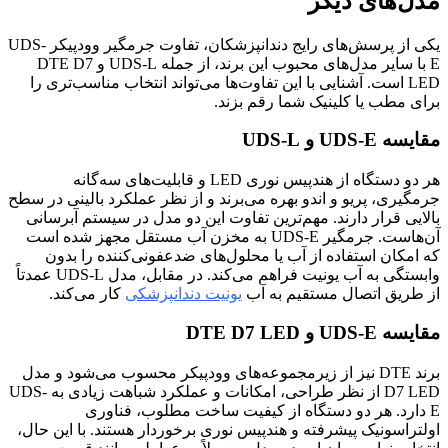
مدل‌های دیگر
یکی از پرسش‌های رایج دندانپزشکان، تفاوت جرمگیر وودپیکر UDS-
E با سایر مدل‌های محبوب این برند، از جمله UDS-L و DTE D7
LED است. آشنایی با این تفاوت‌ها می‌تواند انتخاب مناسب‌تری را
برای مطب یا کلینیک شما رقم بزند.
مقایسه UDS-E و UDS-L
هر دو دستگاه از هندپیس نوری LED و قابلیت‌های سه‌گانه
جرمگیری، پریو و اندو بهره می‌برند و از نظر عملکرد بالینی در سطح
بالایی قرار دارند. مهم‌ترین تفاوت این دو مدل در سیستم آبرسانی
آن‌هاست. جرمگیر UDS-E به مخزن آب مستقل مجهز شده است
که امکان استفاده از آب یا محلول‌های ضدعفونی‌کننده را بدون
وابستگی به آب یونیت فراهم می‌کند. در مقابل، مدل UDS-L عمدتاً
از طریق اتصال مستقیم به آب
یونیت دندانپزشکی
کار می‌کند.
مقایسه UDS-E و DTE D7 LED
برند DTE نیز از زیرمجموعه‌های وودپیکر محسوب می‌شود و مدل
D7 LED از نظر طراحی، امکانات و عملکرد شباهت زیادی به UDS-
E دارد. هر دو دستگاه از کیفیت ساخت مطلوب، فناوری
اولتراسونیک پیشرفته و هندپیس نوری برخوردار هستند. با این حال،