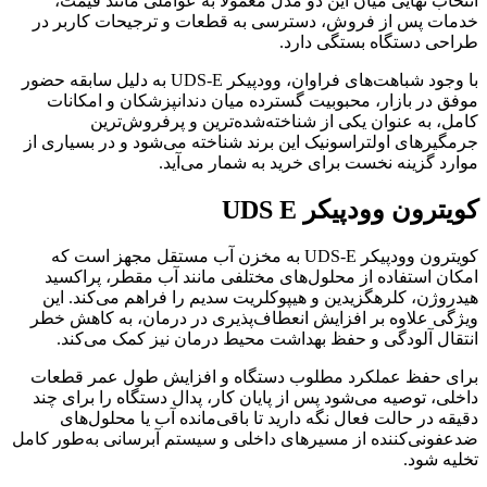
انتخاب نهایی میان این دو مدل معمولاً به عواملی مانند قیمت،
خدمات پس از فروش، دسترسی به قطعات و ترجیحات کاربر در
طراحی دستگاه بستگی دارد.
با وجود شباهت‌های فراوان، وودپیکر UDS-E به دلیل سابقه حضور
موفق در بازار، محبوبیت گسترده میان دندانپزشکان و امکانات
کامل، به عنوان یکی از شناخته‌شده‌ترین و پرفروش‌ترین
جرمگیرهای اولتراسونیک این برند شناخته می‌شود و در بسیاری از
موارد گزینه نخست برای خرید به شمار می‌آید.
کویترون وودپیکر UDS E
کویترون وودپیکر UDS-E به مخزن آب مستقل مجهز است که
امکان استفاده از محلول‌های مختلفی مانند آب مقطر، پراکسید
هیدروژن، کلرهگزیدین و هیپوکلریت سدیم را فراهم می‌کند. این
ویژگی علاوه بر افزایش انعطاف‌پذیری در درمان، به کاهش خطر
انتقال آلودگی و حفظ بهداشت محیط درمان نیز کمک می‌کند.
برای حفظ عملکرد مطلوب دستگاه و افزایش طول عمر قطعات
داخلی، توصیه می‌شود پس از پایان کار، پدال دستگاه را برای چند
دقیقه در حالت فعال نگه دارید تا باقی‌مانده آب یا محلول‌های
ضدعفونی‌کننده از مسیرهای داخلی و سیستم آبرسانی به‌طور کامل
تخلیه شود.