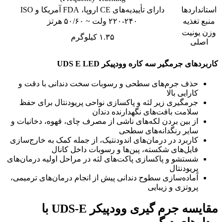
استانداردها
دارای تأییدیه‌های CE اروپا، FDA آمریکا و ISO
منبع تغذیه
۲۲۰-۲۴۰ ولت ~ ۵۰/۶۰ هرتز
وزن یونیت
۱.۳۵ کیلوگرم
اصلی
کاربردهای جرمگیر سه کاره وودپیکر UDS E LED
حذف جرم‌های سطحی و رسوبات سخت دندانی با دقت و
کارایی بالا
جرمگیری زیر لثه و پاکسازی نواحی پریودنتال برای حفظ
سلامت بافت‌های نگهدارنده دندان
از بین بردن لکه‌های ناشی از مصرف چای، قهوه، دخانیات و
سایر رنگدانه‌های سطحی
کاربرد در درمان‌های اندودنتیک، از جمله کمک به خارج‌سازی
فایل‌های شکسته، پین‌ها و رسوبات داخل کانال
شستشو و پاکسازی پاکت‌های لثه در مراحل اولیه درمان‌های
پریودنتال
آماده‌سازی سطوح دندانی پیش از انجام درمان‌های ترمیمی،
پروتزی و زیبایی
مقایسه جرم گیری وودپیکر UDS-E با