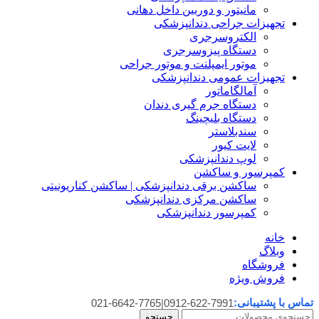
مانیتور و دوربین داخل دهانی
تجهیزات جراحی دندانپزشکی
الکتروسرجری
دستگاه پیزوسرجری
موتور ایمپلنت و موتور جراحی
تجهیزات عمومی دندانپزشکی
آمالگاماتور
دستگاه جرم گیری دندان
دستگاه بلیچینگ
سندبلاستر
لایت کیور
لوپ دندانپزشکی
کمپرسور و ساکشن
ساکشن برقی دندانپزشکی | ساکشن کناریونیتی
ساکشن مرکزی دندانپزشکی
کمپرسور دندانپزشکی
خانه
وبلاگ
فروشگاه
فروش ویژه
تماس با پشتیبانی:
021-6642-7765
|
0912-622-7991
جستجو