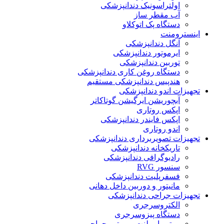
اولتراسونیک دندانپزشکی
آب مقطر ساز
دستگاه پک اتوکلاو
اینسترومنت
آنگل دندانپزشکی
ایرموتور دندانپزشکی
توربین دندانپزشکی
دستگاه روغن کاری دندانپزشکی
هندپیس دندانپزشکی مستقیم
تجهیزات اندو دندانپزشکی
آبچوریشن ایرگیشن گوتاکاتر
اپکس روتاری
اپکس فایندر دندانپزشکی
اندو روتاری
تجهیزات تصویربرداری دندانپزشکی
تاریکخانه دندانپزشکی
رادیوگرافی دندانپزشکی
سنسور RVG
فسفرپلیت دندانپزشکی
مانیتور و دوربین داخل دهانی
تجهیزات جراحی دندانپزشکی
الکتروسرجری
دستگاه پیزوسرجری
موتور ایمپلنت و موتور جراحی