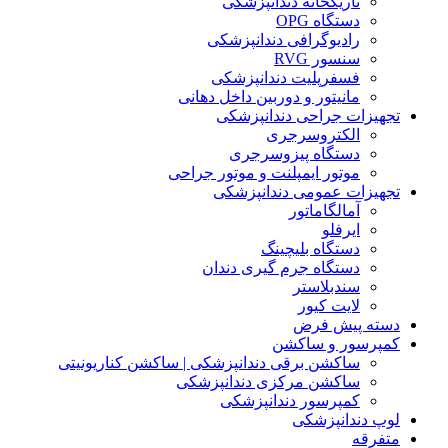
تاریکخانه دندانپزشکی
دستگاه OPG
رادیوگرافی دندانپزشکی
سنسور RVG
فسفرپلیت دندانپزشکی
مانیتور و دوربین داخل دهانی
تجهیزات جراحی دندانپزشکی
الکتروسرجری
دستگاه پیزوسرجری
موتور ایمپلنت و موتور جراحی
تجهیزات عمومی دندانپزشکی
آمالگاماتور
ایرفلو
دستگاه بلیچینگ
دستگاه جرم گیری دندان
سندبلاستر
لایت کیور
دسته پیش فرض
کمپرسور و ساکشن
ساکشن برقی دندانپزشکی | ساکشن کناریونیتی
ساکشن مرکزی دندانپزشکی
کمپرسور دندانپزشکی
لوپ دندانپزشکی
متفرقه