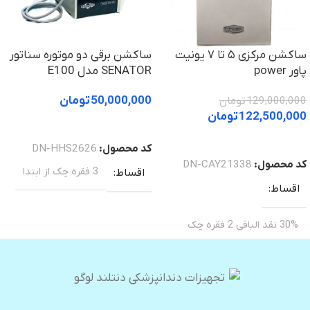
ساکشن مرکزی ۵ تا ۷ یونیت
ساکشن برقی دو موتوره سناتور
پاور power
SENATOR مدل E100
50,000,000
تومان
129,000,000
تومان
122,500,000
تومان
خرید
خرید
کد محصول:
DN-HHS2626
کد محصول:
DN-CAY21338
3 فقره چک از ابتدا
اقساط
اقساط
30% نقد الباقی 2 فقره چک