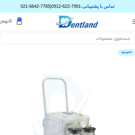
تماس با پشتیبانی:
0912-622-7991
|
021-6642-7765
0
0
تومان
ناموجود