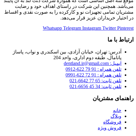
موقع سه اصل اساسی است که همواره شرکت دنت لند به آن پایبند
می‌باشد. همچنین این شرکت در راستای اهداف خود و رضایت
مشتریان تمامی تجهیزات نو و کارکرده را به صورت نقدی و اقساط
در اختیار خریداران عزیز قرار می‌دهد.
Whatsapp
Telegram
Instagram
Twitter
Pinterest
ارتباط با ما
آدرس: تهران، خیابان آزادی، بین اسکندری و نواب، پاساژ
پانامال، طبقه دوم اداری، واحد 204
ایمیل: dentland.ir@gmail.com
تلفن همراه : 91 79 622-0912
تلفن همراه : 91 72 622-0991
تلفن ثابت: 65 77 6642-021
تلفن ثابت: 34 45 6656-021
راهنمای مشتریان
خانه
وبلاگ
فروشگاه
فروش ویژه