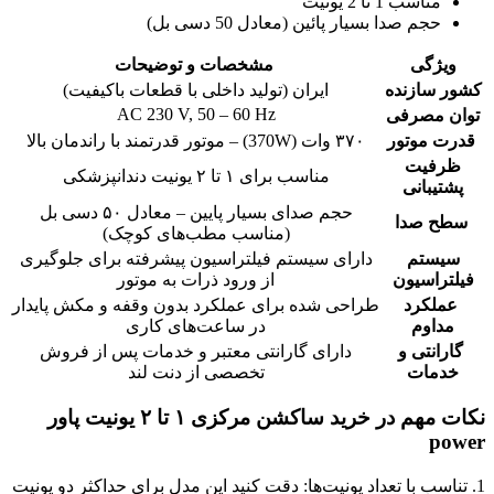
مناسب 1 تا 2 یونیت
حجم صدا بسیار پائین (معادل 50 دسی بل)
ویژگی
مشخصات و توضیحات
کشور سازنده
ایران (تولید داخلی با قطعات باکیفیت)
AC 230 V, 50 – 60 Hz
توان مصرفی
قدرت موتور
۳۷۰ وات (370W) – موتور قدرتمند با راندمان بالا
ظرفیت
مناسب برای ۱ تا ۲ یونیت دندانپزشکی
پشتیبانی
حجم صدای بسیار پایین – معادل ۵۰ دسی بل
سطح صدا
(مناسب مطب‌های کوچک)
سیستم
دارای سیستم فیلتراسیون پیشرفته برای جلوگیری
فیلتراسیون
از ورود ذرات به موتور
عملکرد
طراحی شده برای عملکرد بدون وقفه و مکش پایدار
مداوم
در ساعت‌های کاری
گارانتی و
دارای گارانتی معتبر و خدمات پس از فروش
خدمات
تخصصی از دنت لند
نکات مهم در خرید ساکشن مرکزی ۱ تا ۲ یونیت پاور
power
1. تناسب با تعداد یونیت‌ها: دقت کنید این مدل برای حداکثر دو یونیت