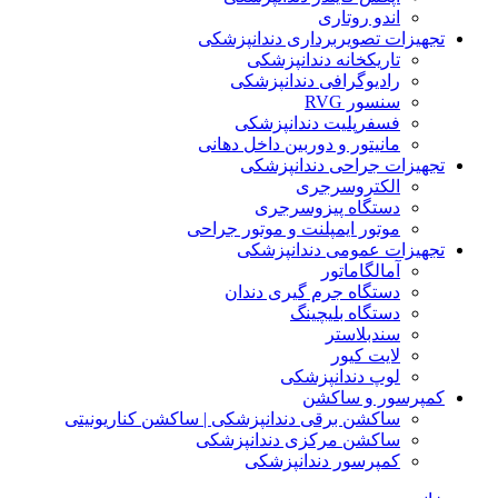
اندو روتاری
تجهیزات تصویربرداری دندانپزشکی
تاریکخانه دندانپزشکی
رادیوگرافی دندانپزشکی
سنسور RVG
فسفرپلیت دندانپزشکی
مانیتور و دوربین داخل دهانی
تجهیزات جراحی دندانپزشکی
الکتروسرجری
دستگاه پیزوسرجری
موتور ایمپلنت و موتور جراحی
تجهیزات عمومی دندانپزشکی
آمالگاماتور
دستگاه جرم گیری دندان
دستگاه بلیچینگ
سندبلاستر
لایت کیور
لوپ دندانپزشکی
کمپرسور و ساکشن
ساکشن برقی دندانپزشکی | ساکشن کناریونیتی
ساکشن مرکزی دندانپزشکی
کمپرسور دندانپزشکی