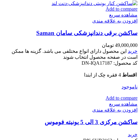
Add to compare
مشاهده سریع
افزودن به علاقه مندی
ساکشن برقی دندانپزشکی سامان Saman
49,000,000
تومان
خرید
این محصول دارای انواع مختلفی می باشد. گزینه ها ممکن
است در صفحه محصول انتخاب شوند
کد محصول:
DN-IQA17187
اقساط
4 فقره چک از ابتدا
ناموجود
Add to compare
مشاهده سریع
افزودن به علاقه مندی
ساکشن مرکزی 3 الی 5 یونیته فوموس
خرید