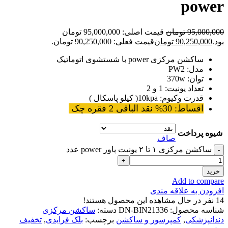
power
95,000,000
تومان
قیمت اصلی: 95,000,000 تومان
بود.
90,250,000
تومان
قیمت فعلی: 90,250,000 تومان.
ساکشن مرکزی power با شستشوی اتوماتیک
مدل: PW2
توان: 370w
تعداد یونیت: 1 و 2
قدرت وکیوم: 10kpa( کیلو پاسکال )
اقساط: 30% نقد الباقی 2 فقره چک
شیوه پرداخت
صاف
ساکشن مرکزی ۱ تا ۲ یونیت پاور power عدد
خرید
Add to compare
افزودن به علاقه مندی
14
نفر در حال مشاهده این محصول هستند!
شناسه محصول:
DN-BIN21336
دسته:
ساکشن مرکزی
دندانپزشکی
,
کمپرسور و ساکشن
برچسب:
بلک فرایدی
,
تخفیف