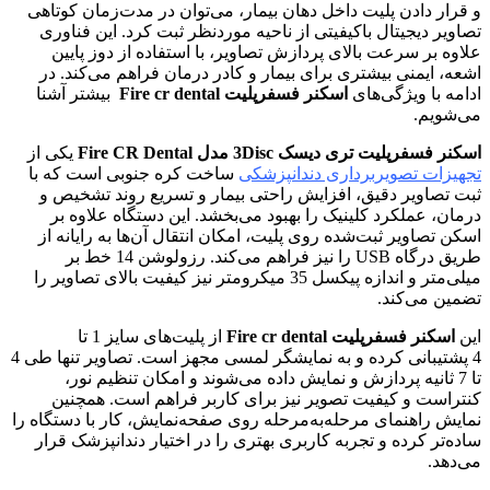
و قرار دادن پلیت داخل دهان بیمار، می‌توان در مدت‌زمان کوتاهی
تصاویر دیجیتال باکیفیتی از ناحیه موردنظر ثبت کرد. این فناوری
علاوه بر سرعت بالای پردازش تصاویر، با استفاده از دوز پایین
اشعه، ایمنی بیشتری برای بیمار و کادر درمان فراهم می‌کند. در
ادامه با ویژگی‌های
اسکنر فسفرپلیت Fire cr dental
بیشتر آشنا
می‌شویم.
اسکنر فسفرپلیت تری دیسک 3Disc مدل Fire CR Dental
یکی از
تجهیزات تصویربرداری دندانپزشکی
ساخت کره جنوبی است که با
ثبت تصاویر دقیق، افزایش راحتی بیمار و تسریع روند تشخیص و
درمان، عملکرد کلینیک را بهبود می‌بخشد. این دستگاه علاوه بر
اسکن تصاویر ثبت‌شده روی پلیت، امکان انتقال آن‌ها به رایانه از
طریق درگاه USB را نیز فراهم می‌کند. رزولوشن 14 خط بر
میلی‌متر و اندازه پیکسل 35 میکرومتر نیز کیفیت بالای تصاویر را
تضمین می‌کند.
این
اسکنر فسفرپلیت Fire cr dental
از پلیت‌های سایز 1 تا
4 پشتیبانی کرده و به نمایشگر لمسی مجهز است. تصاویر تنها طی 4
تا 7 ثانیه پردازش و نمایش داده می‌شوند و امکان تنظیم نور،
کنتراست و کیفیت تصویر نیز برای کاربر فراهم است. همچنین
نمایش راهنمای مرحله‌به‌مرحله روی صفحه‌نمایش، کار با دستگاه را
ساده‌تر کرده و تجربه کاربری بهتری را در اختیار دندانپزشک قرار
می‌دهد.