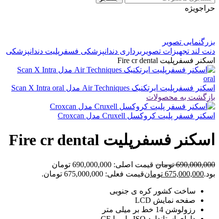
حراج
ویژه
بزرگنمایی تصویر
دنت لند
تجهیزات تصویربرداری دندانپزشکی
فسفرپلیت دندانپزشکی
اسکنر فسفرپلیت Fire cr dental
اسکنر فسفرپلیت ایرتکنیک Air Techniques مدل Scan X Intra oral
بازگشت به محصولات
اسکنر فسفر پلیت کروکسل Cruxell مدل Croxcan
اسکنر فسفرپلیت Fire cr dental
690,000,000
تومان
قیمت اصلی: 690,000,000 تومان
بود.
675,000,000
تومان
قیمت فعلی: 675,000,000 تومان.
ساخت کشور کره ی جنوبی
صفحه نمایش LCD
رزولوشن 14 خط بر میلی متر
دارای استاندارد ISO , اروپا CE