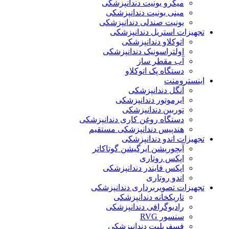
میکرو یونیت دندانپزشکی
مینی یونیت دندانپزشکی
یونیت صندلی دندانپزشکی
تجهیزات استریل دندانپزشکی
اتوکلاو دندانپزشکی
اولتراسونیک دندانپزشکی
آب مقطر ساز
دستگاه پک اتوکلاو
اینسترومنت
آنگل دندانپزشکی
ایرموتور دندانپزشکی
توربین دندانپزشکی
دستگاه روغن کاری دندانپزشکی
هندپیس دندانپزشکی مستقیم
تجهیزات اندو دندانپزشکی
آبچوریشن ایرگیشن گوتاکاتر
اپکس روتاری
اپکس فایندر دندانپزشکی
اندو روتاری
تجهیزات تصویربرداری دندانپزشکی
تاریکخانه دندانپزشکی
رادیوگرافی دندانپزشکی
سنسور RVG
فسفرپلیت دندانپزشکی