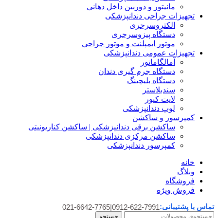
مانیتور و دوربین داخل دهانی
تجهیزات جراحی دندانپزشکی
الکتروسرجری
دستگاه پیزوسرجری
موتور ایمپلنت و موتور جراحی
تجهیزات عمومی دندانپزشکی
آمالگاماتور
دستگاه جرم گیری دندان
دستگاه بلیچینگ
سندبلاستر
لایت کیور
لوپ دندانپزشکی
کمپرسور و ساکشن
ساکشن برقی دندانپزشکی | ساکشن کناریونیتی
ساکشن مرکزی دندانپزشکی
کمپرسور دندانپزشکی
خانه
وبلاگ
فروشگاه
فروش ویژه
تماس با پشتیبانی:
021-6642-7765
|
0912-622-7991
جستجو