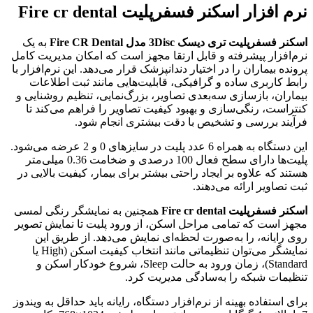
نرم افزار اسکنر فسفرپلیت Fire cr dental
اسکنر فسفرپلیت تری دیسک 3Disc مدل Fire CR Dental
به یک
نرم‌افزار پیشرفته و قابل ارتقا مجهز است که امکان مدیریت کامل
پرونده بیماران را در اختیار دندانپزشک قرار می‌دهد. این نرم‌افزار با
رابط کاربری ساده و گرافیکی، قابلیت‌هایی مانند ثبت اطلاعات
بیماران، بازسازی سه‌بعدی تصاویر، بزرگ‌نمایی، تنظیم روشنایی و
کنتراست، رنگی‌سازی و بهبود کیفیت تصاویر را فراهم می‌کند تا
فرآیند بررسی و تشخیص با دقت بیشتری انجام شود.
این دستگاه به همراه 6 عدد پلیت در سایزهای 0 و 2 عرضه می‌شود.
پلیت‌ها دارای سطح فعال 100 درصدی و ضخامت 0.36 میلی‌متر
هستند که علاوه بر ایجاد راحتی بیشتر برای بیمار، کیفیت بالایی در
ثبت تصاویر ارائه می‌دهند.
اسکنر فسفرپلیت Fire cr dental
همچنین به نمایشگر رنگی لمسی
مجهز است که تمامی مراحل اسکن، از ورود پلیت تا نمایش تصویر
روی رایانه، را به‌صورت لحظه‌ای نمایش می‌دهد. از طریق این
نمایشگر می‌توان تنظیماتی مانند انتخاب کیفیت اسکن (High یا
Standard)، زمان ورود به حالت Sleep، شروع خودکار اسکن و
تنظیمات شبکه را به‌سادگی مدیریت کرد.
برای استفاده بهینه از نرم‌افزار دستگاه، رایانه باید حداقل به ویندوز