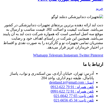
خرید
دنت لند ارائه دهنده برترین برندهای تجهیزات دندانپزشکی در کشور
می‌باشد. ضمانت کیفیت و اصالت کالا، قیمت مناسب و ارسال به
موقع سه اصل اساسی است که همواره شرکت دنت لند به آن پایبند
می‌باشد. همچنین این شرکت در راستای اهداف خود و رضایت
مشتریان تمامی تجهیزات نو و کارکرده را به صورت نقدی و اقساط
در اختیار خریداران عزیز قرار می‌دهد.
Whatsapp
Telegram
Instagram
Twitter
Pinterest
ارتباط با ما
آدرس: تهران، خیابان آزادی، بین اسکندری و نواب، پاساژ
پانامال، طبقه دوم اداری، واحد 204
ایمیل: dentland.ir@gmail.com
تلفن همراه : 91 79 622-0912
تلفن همراه : 91 72 622-0991
تلفن ثابت: 65 77 6642-021
تلفن ثابت: 34 45 6656-021