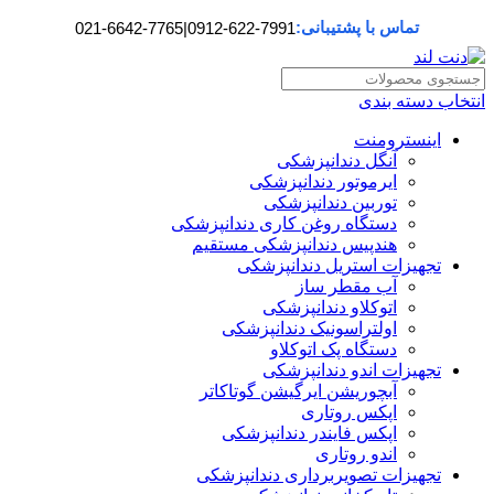
تماس با پشتیبانی:
021-6642-7765
|
0912-622-7991
انتخاب دسته بندی
اینسترومنت
آنگل دندانپزشکی
ایرموتور دندانپزشکی
توربین دندانپزشکی
دستگاه روغن کاری دندانپزشکی
هندپیس دندانپزشکی مستقیم
تجهیزات استریل دندانپزشکی
آب مقطر ساز
اتوکلاو دندانپزشکی
اولتراسونیک دندانپزشکی
دستگاه پک اتوکلاو
تجهیزات اندو دندانپزشکی
آبچوریشن ایرگیشن گوتاکاتر
اپکس روتاری
اپکس فایندر دندانپزشکی
اندو روتاری
تجهیزات تصویربرداری دندانپزشکی