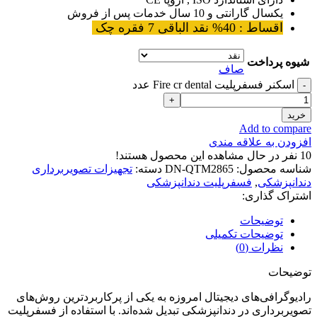
یکسال گارانتی و 10 سال خدمات پس از فروش
اقساط : 40% نقد الباقی 7 فقره چک
شیوه پرداخت
صاف
اسکنر فسفرپلیت Fire cr dental عدد
خرید
Add to compare
افزودن به علاقه مندی
10
نفر در حال مشاهده این محصول هستند!
شناسه محصول:
DN-QTM2865
دسته:
تجهیزات تصویربرداری
دندانپزشکی
,
فسفرپلیت دندانپزشکی
اشتراک گذاری:
توضیحات
توضیحات تکمیلی
نظرات (0)
توضیحات
رادیوگرافی‌های دیجیتال امروزه به یکی از پرکاربردترین روش‌های
تصویربرداری در دندانپزشکی تبدیل شده‌اند. با استفاده از فسفرپلیت