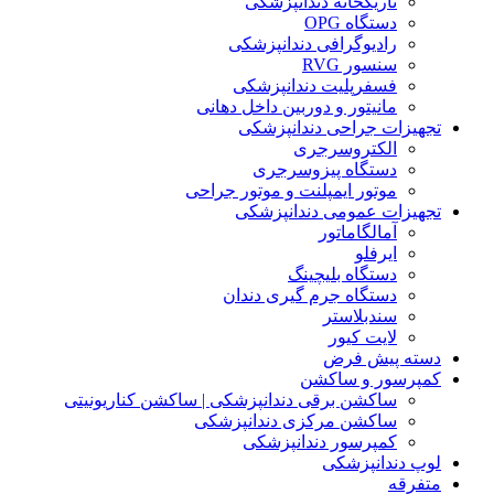
تاریکخانه دندانپزشکی
دستگاه OPG
رادیوگرافی دندانپزشکی
سنسور RVG
فسفرپلیت دندانپزشکی
مانیتور و دوربین داخل دهانی
تجهیزات جراحی دندانپزشکی
الکتروسرجری
دستگاه پیزوسرجری
موتور ایمپلنت و موتور جراحی
تجهیزات عمومی دندانپزشکی
آمالگاماتور
ایرفلو
دستگاه بلیچینگ
دستگاه جرم گیری دندان
سندبلاستر
لایت کیور
دسته پیش فرض
کمپرسور و ساکشن
ساکشن برقی دندانپزشکی | ساکشن کناریونیتی
ساکشن مرکزی دندانپزشکی
کمپرسور دندانپزشکی
لوپ دندانپزشکی
متفرقه