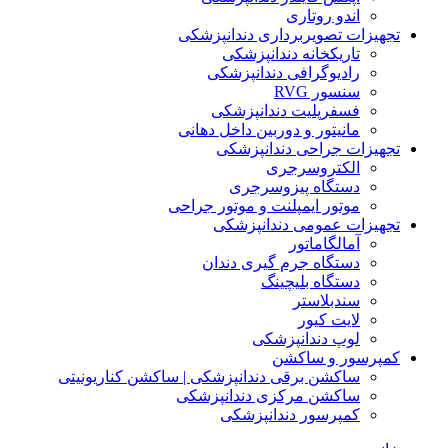
اندو روتاری
تجهیزات تصویربرداری دندانپزشکی
تاریکخانه دندانپزشکی
رادیوگرافی دندانپزشکی
سنسور RVG
فسفرپلیت دندانپزشکی
مانیتور و دوربین داخل دهانی
تجهیزات جراحی دندانپزشکی
الکتروسرجری
دستگاه پیزوسرجری
موتور ایمپلنت و موتور جراحی
تجهیزات عمومی دندانپزشکی
آمالگاماتور
دستگاه جرم گیری دندان
دستگاه بلیچینگ
سندبلاستر
لایت کیور
لوپ دندانپزشکی
کمپرسور و ساکشن
ساکشن برقی دندانپزشکی | ساکشن کناریونیتی
ساکشن مرکزی دندانپزشکی
کمپرسور دندانپزشکی