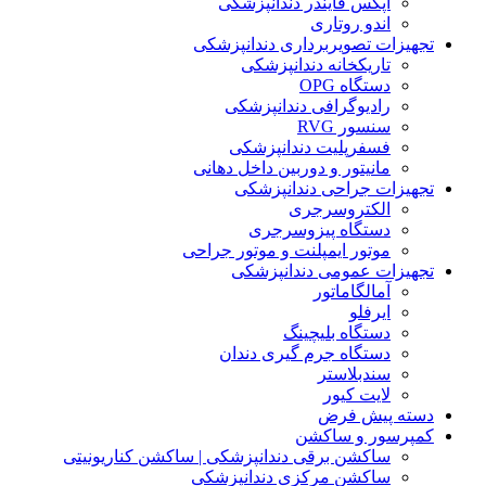
اپکس فایندر دندانپزشکی
اندو روتاری
تجهیزات تصویربرداری دندانپزشکی
تاریکخانه دندانپزشکی
دستگاه OPG
رادیوگرافی دندانپزشکی
سنسور RVG
فسفرپلیت دندانپزشکی
مانیتور و دوربین داخل دهانی
تجهیزات جراحی دندانپزشکی
الکتروسرجری
دستگاه پیزوسرجری
موتور ایمپلنت و موتور جراحی
تجهیزات عمومی دندانپزشکی
آمالگاماتور
ایرفلو
دستگاه بلیچینگ
دستگاه جرم گیری دندان
سندبلاستر
لایت کیور
دسته پیش فرض
کمپرسور و ساکشن
ساکشن برقی دندانپزشکی | ساکشن کناریونیتی
ساکشن مرکزی دندانپزشکی