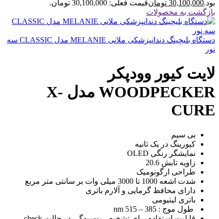
بود.
30,100,000
تومان
قیمت فعلی: 30,100,000 تومان.
بازگشت به محصولات
دستگاه بلیچینگ دندانپزشکی ملانی MELANIE مدل CLASSIC سه
نور
لایت کیور وودپکر
WOODPECKER مدل X-
CURE
بی سیم
کیورینگ در یک ثانیه
نمایشگر رنگی OLED
زاویه تابش 20.6
طراحی ارگونومیک
شدت اشعه 1000 تا 3000 میلی وات بر سانتی متر مربع
دارای محافظ گرمایی و آلارم باتری
باتری لیتیومی
طول موج : 385 – 515 nm
قابلیت استفاده برای تشخیص پوسیدگی در حالت check