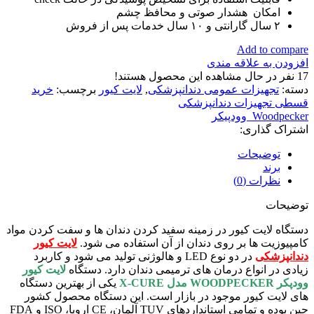
امکان هشدار صوتی و محافظ چشم
۲ سال گارانتی و ۱۰ سال خدمات پس از فروش
Add to compare
افزودن به علاقه مندی
17
نفر در حال مشاهده این محصول هستند!
دسته:
تجهیزات عمومی دندانپزشکی
,
لایت کیور
برچسب:
خرید
قسطی تجهیزات دندانپزشکی
Woodpecker_وودپیکر
اشتراک گذاری:
توضیحات
برند
نظرات (0)
توضیحات
دستگاه لایت کیور در زمینه سفید کردن دندان ها و سفت کردن مواد
کامپیوزیت ها بر روی دندان از آن استفاده می شود.
لایت کیور
دندانپزشکی
در دو نوع LED و هالوژنی تولید می شود و کاربرد
زیادی در انواع درمان های ترمیمی دندان دارد. دستگاه
لایت کیور
وودپکر WOODPECKER مدل X-CURE
یکی از بهترین دستگاه
های لایت کیور موجود در بازار است. این دستگاه محصول کشور
چین بوده و تمامی استانداردهای TUV آلمان، CE اروپا، ISO و FDA