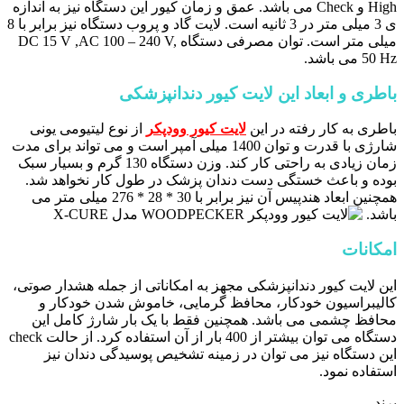
High و Check می باشد. عمق و زمان کیور این دستگاه نیز به اندازه
ی 3 میلی متر در 3 ثانیه است. لایت گاد و پروب دستگاه نیز برابر با 8
میلی متر است. توان مصرفی دستگاه DC 15 V ,AC 100 – 240 V,
50 Hz می باشد.
باطری و ابعاد این لایت کیور دندانپزشکی
باطری به کار رفته در این
لایت کیور وودپکر
از نوع لیتیومی یونی
شارژی با قدرت و توان 1400 میلی آمپر است و می تواند برای مدت
زمان زیادی به راحتی کار کند. وزن دستگاه 130 گرم و بسیار سبک
بوده و باعث خستگی دست دندان پزشک در طول کار نخواهد شد.
همچنین ابعاد هندپیس آن نیز برابر با 30 * 28 * 276 میلی متر می
باشد.
امکانات
این لایت کیور دندانپزشکی مجهز به امکاناتی از جمله هشدار صوتی،
کالیبراسیون خودکار، محافظ گرمایی، خاموش شدن خودکار و
محافظ چشمی می باشد. همچنین فقط با یک بار شارژ کامل این
دستگاه می توان بیشتر از 400 بار از آن استفاده کرد. از حالت check
این دستگاه نیز می توان در زمینه تشخیص پوسیدگی دندان نیز
استفاده نمود.
برند