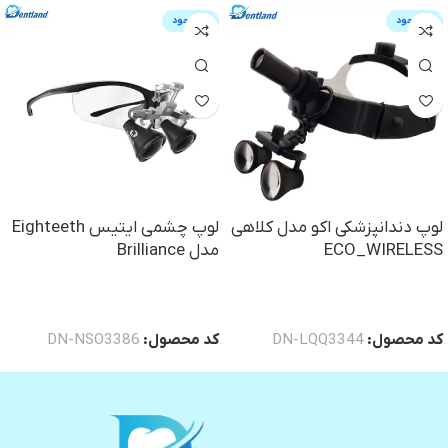
ناموجود
ناموجود
لوپ دندانپزشکی اکو مدل کلاهی
لوپ چشمی ایتیس Eighteeth
ECO_WIRELESS
مدل Brilliance
خرید
خرید
کد محصول:
DN-LQQ3344
کد محصول:
DN-NSO3386