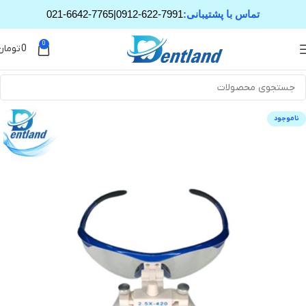
تماس با پشتیبانی:
0912-622-7991
|
021-6642-7765
0
0
تومان
ناموجود