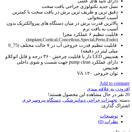
دارای تایید های علمی
نسل جدید تکنولوژی جراحی بافت سخت
دقیق ترین و ظریف ترین برش در بافت سخت با کمترین
آسیب استخوانی
بالاترین قدرت برش در میان دستگاه های پیزوالکتریک بدون
آسیب به بافت نرم
قابلیت تنظیم ۶ عملکرد مجزا
(implant,Cortical,Concellous,Special,Perio,Endo)
قابلیت تنظیم قدرت خروجی آب در ۷ حالت مختلف (75_0
میلی لیتر در دقیقه)
هندپیس LED دار با قابلیت چرخش ۳۶۰ درجه و قابل اتوکلاو
دارای عملکرد pump clean جهت شست و شوی داخلی
هندپیس
توان خروجی ۱۲۰ VA
Add to compare
افزودن به علاقه مندی
20
نفر در حال مشاهده این محصول هستند!
دسته:
تجهیزات جراحی دندانپزشکی
,
دستگاه پیزوسرجری
اشتراک گذاری:
توضیحات
نظرات (0)
توضیحات