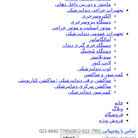
مانیتور و دوربین داخل دهانی
تجهیزات جراحی دندانپزشکی
الکتروسرجری
دستگاه پیزوسرجری
موتور ایمپلنت و موتور جراحی
تجهیزات عمومی دندانپزشکی
آمالگاماتور
دستگاه جرم گیری دندان
دستگاه بلیچینگ
سندبلاستر
لایت کیور
لوپ دندانپزشکی
کمپرسور و ساکشن
ساکشن برقی دندانپزشکی | ساکشن کناریونیتی
ساکشن مرکزی دندانپزشکی
کمپرسور دندانپزشکی
خانه
وبلاگ
فروشگاه
فروش ویژه
تماس با پشتیبانی:
021-6642-7765
|
0912-622-7991
جستجو