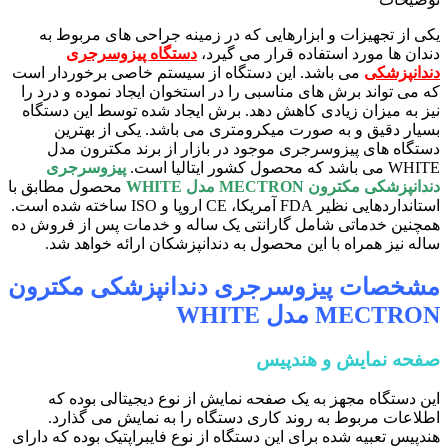
یکی از تجهیزات و ابزارهایی که در زمینه جراحی های مربوط به
دندان ها مورد استفاده قرار می گیرد،
دستگاه پیزوسرجری
دندانپزشکی
می باشد. این دستگاه از سیستم خاصی برخوردار است
که می تواند برش های مناسبی را در استخوان ایجاد نموده و درد را
نیز به میزان زیادی کاهش دهد. برش ایجاد شده توسط این دستگاه
بسیار دقیق و به صورت میکرومتری می باشد. یکی از بهترین
دستگاه های پیزوسرجری موجود در بازار از برند مکترون مدل
WHITE می باشد که محصول کشور ایتالیا است.
پیزوسرجری
دندانپزشکی مکترون MECTRON مدل WHITE
محصول مطابق با
استانداردهایی نظیر FDA آمریکا، CE اروپا و ISO ساخته شده است.
همچنین خدماتی شامل گارانتی یک ساله و خدمات پس از فروش ده
ساله نیز همراه با این محصول به دندانپزشکان ارائه خواهد شد.
مشخصات پیزوسرجری دندانپزشکی مکترون
MECTRON مدل WHITE
صفحه نمایش و هندپیس
این دستگاه مجهز به یک صفحه نمایش از نوع دیجیتالی بوده که
اطلاعات مربوط به روند کاری دستگاه را به نمایش می گذارد.
هندپیس تعبیه شده برای این دستگاه از نوع فایبراپتیک بوده که دارای