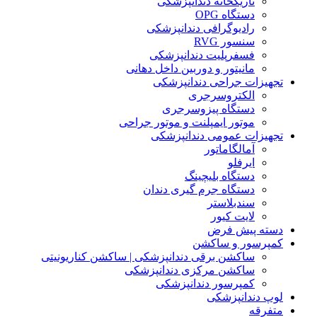
تاریکخانه دندانپزشکی
دستگاه OPG
رادیوگرافی دندانپزشکی
سنسور RVG
فسفرپلیت دندانپزشکی
مانیتور و دوربین داخل دهانی
تجهیزات جراحی دندانپزشکی
الکتروسرجری
دستگاه پیزوسرجری
موتور ایمپلنت و موتور جراحی
تجهیزات عمومی دندانپزشکی
آمالگاماتور
ایرفلو
دستگاه بلیچینگ
دستگاه جرم گیری دندان
سندبلاستر
لایت کیور
دسته پیش فرض
کمپرسور و ساکشن
ساکشن برقی دندانپزشکی | ساکشن کناریونیتی
ساکشن مرکزی دندانپزشکی
کمپرسور دندانپزشکی
لوپ دندانپزشکی
متفرقه