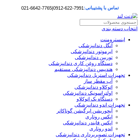
تماس با پشتیبانی:
021-6642-7765
|
0912-622-7991
انتخاب دسته بندی
اینسترومنت
آنگل دندانپزشکی
ایرموتور دندانپزشکی
توربین دندانپزشکی
دستگاه روغن کاری دندانپزشکی
هندپیس دندانپزشکی مستقیم
تجهیزات استریل دندانپزشکی
آب مقطر ساز
اتوکلاو دندانپزشکی
اولتراسونیک دندانپزشکی
دستگاه پک اتوکلاو
تجهیزات اندو دندانپزشکی
آبچوریشن ایرگیشن گوتاکاتر
اپکس روتاری
اپکس فایندر دندانپزشکی
اندو روتاری
تجهیزات تصویربرداری دندانپزشکی