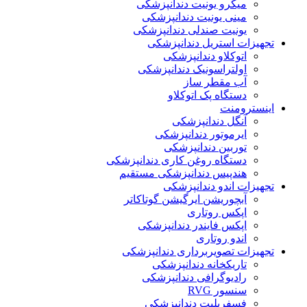
میکرو یونیت دندانپزشکی
مینی یونیت دندانپزشکی
یونیت صندلی دندانپزشکی
تجهیزات استریل دندانپزشکی
اتوکلاو دندانپزشکی
اولتراسونیک دندانپزشکی
آب مقطر ساز
دستگاه پک اتوکلاو
اینسترومنت
آنگل دندانپزشکی
ایرموتور دندانپزشکی
توربین دندانپزشکی
دستگاه روغن کاری دندانپزشکی
هندپیس دندانپزشکی مستقیم
تجهیزات اندو دندانپزشکی
آبچوریشن ایرگیشن گوتاکاتر
اپکس روتاری
اپکس فایندر دندانپزشکی
اندو روتاری
تجهیزات تصویربرداری دندانپزشکی
تاریکخانه دندانپزشکی
رادیوگرافی دندانپزشکی
سنسور RVG
فسفرپلیت دندانپزشکی