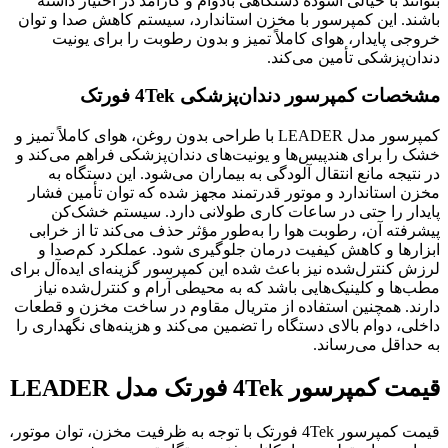
بتوانند با خیالی آسوده دستگاهی بادوام و کارآمد در اختیار داشته
باشند. این کمپرسور با مخزن استاندارد، سیستم کاهش صدا و توان
خروجی پایدار، هوای کاملاً تمیز و بدون رطوبت را برای یونیت
دندان‌پزشکی تأمین می‌کند.
مشخصات کمپرسور دندان‌پزشکی 4Tek فورتک
کمپرسور مدل LEADER با طراحی بدون روغن، هوای کاملاً تمیز و
خشک را برای هندپیس‌ها و یونیت‌های دندان‌پزشکی فراهم می‌کند و
در نتیجه مانع انتقال آلودگی به بیماران می‌شود. این دستگاه به
مخزن استاندارد و موتور قدرتمند مجهز شده که توان تأمین فشار
پایدار را حتی در ساعات کاری طولانی دارد. سیستم خشک‌کن
پیشرفته آن، رطوبت هوا را به‌طور مؤثر حذف می‌کند تا از خرابی
ابزارها و کاهش کیفیت درمان جلوگیری شود. عملکرد کم‌صدا و
لرزش کنترل‌شده نیز باعث شده این کمپرسور گزینه‌ای ایده‌آل برای
مطب‌ها و کلینیک‌هایی باشد که به محیطی آرام و کنترل‌شده نیاز
دارند. همچنین استفاده از متریال مقاوم در ساخت مخزن و قطعات
داخلی، دوام بالای دستگاه را تضمین می‌کند و هزینه‌های نگهداری را
به حداقل می‌رساند.
قیمت کمپرسور 4Tek فورتک مدل LEADER
قیمت کمپرسور 4Tek فورتک با توجه به ظرفیت مخزن، توان موتور،