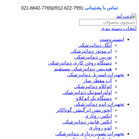
تماس با پشتیبانی:
021-6642-7765
|
0912-622-7991
انتخاب دسته بندی
اینسترومنت
آنگل دندانپزشکی
ایرموتور دندانپزشکی
توربین دندانپزشکی
دستگاه روغن کاری دندانپزشکی
هندپیس دندانپزشکی مستقیم
تجهیزات استریل دندانپزشکی
آب مقطر ساز
اتوکلاو دندانپزشکی
اولتراسونیک دندانپزشکی
دستگاه پک اتوکلاو
تجهیزات اندو دندانپزشکی
آبچوریشن ایرگیشن گوتاکاتر
اپکس روتاری
اپکس فایندر دندانپزشکی
اندو روتاری
تجهیزات تصویربرداری دندانپزشکی