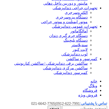
مانیتور و دوربین داخل دهانی
تجهیزات جراحی دندانپزشکی
الکتروسرجری
دستگاه پیزوسرجری
موتور ایمپلنت و موتور جراحی
تجهیزات عمومی دندانپزشکی
آمالگاماتور
دستگاه جرم گیری دندان
دستگاه بلیچینگ
سندبلاستر
لایت کیور
لوپ دندانپزشکی
کمپرسور و ساکشن
ساکشن برقی دندانپزشکی | ساکشن کناریونیتی
ساکشن مرکزی دندانپزشکی
کمپرسور دندانپزشکی
خانه
وبلاگ
فروشگاه
فروش ویژه
تماس با پشتیبانی:
021-6642-7765
|
0912-622-7991
جستجو