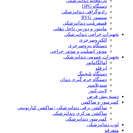
تاریکخانه دندانپزشکی
دستگاه OPG
رادیوگرافی دندانپزشکی
سنسور RVG
فسفرپلیت دندانپزشکی
مانیتور و دوربین داخل دهانی
تجهیزات جراحی دندانپزشکی
الکتروسرجری
دستگاه پیزوسرجری
موتور ایمپلنت و موتور جراحی
تجهیزات عمومی دندانپزشکی
آمالگاماتور
ایرفلو
دستگاه بلیچینگ
دستگاه جرم گیری دندان
سندبلاستر
لایت کیور
دسته پیش فرض
کمپرسور و ساکشن
ساکشن برقی دندانپزشکی | ساکشن کناریونیتی
ساکشن مرکزی دندانپزشکی
کمپرسور دندانپزشکی
لوپ دندانپزشکی
متفرقه