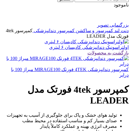
ناموجود
بزرگنمایی تصویر
دنت لند
کمپرسور و ساکشن
کمپرسور دندانپزشکی
کمپرسور 4tek
فورتک مدل LEADER
اولتراسونیک دندانپزشکی کادیسان ۶ لیتری
بازگشت به محصولات
کمپرسور دندانپزشکی 4TEK فورتک MIRAGE100 میراژ 100 با
درایر
کمپرسور 4tek فورتک مدل
LEADER
تولید هوای خشک و پاک برای جلوگیری از آسیب به تجهیزات
صدای بسیار کم و مناسب استفاده در محیط مطب
مصرف انرژی بهینه و عملکرد کاملاً پایدار