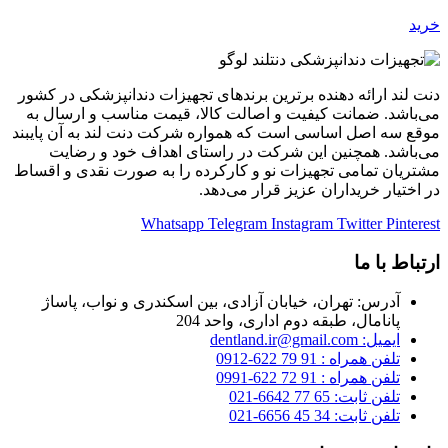
خرید
دنت لند ارائه دهنده برترین برندهای تجهیزات دندانپزشکی در کشور
می‌باشد. ضمانت کیفیت و اصالت کالا، قیمت مناسب و ارسال به
موقع سه اصل اساسی است که همواره شرکت دنت لند به آن پایبند
می‌باشد. همچنین این شرکت در راستای اهداف خود و رضایت
مشتریان تمامی تجهیزات نو و کارکرده را به صورت نقدی و اقساط
در اختیار خریداران عزیز قرار می‌دهد.
Whatsapp
Telegram
Instagram
Twitter
Pinterest
ارتباط با ما
آدرس: تهران، خیابان آزادی، بین اسکندری و نواب، پاساژ
پانامال، طبقه دوم اداری، واحد 204
ایمیل: dentland.ir@gmail.com
تلفن همراه : 91 79 622-0912
تلفن همراه : 91 72 622-0991
تلفن ثابت: 65 77 6642-021
تلفن ثابت: 34 45 6656-021