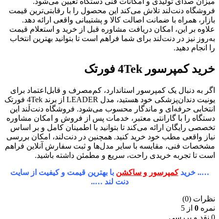
میزان صدای تولیدی و امکانات فنی دستگاه تعیین می‌شود.
فروشگاه دنت‌لند تلاش می‌کند این محصول را با رقابتی‌ترین قیمت
بازار، همراه با ضمانت اصالت کالا و پشتیبانی واقعی ارائه دهد.
علاوه‌ بر این، امکان دریافت مشاوره قبل از خرید و استعلام قیمت
به‌روز نیز در دنت‌لند برای شما فراهم است تا بتوانید بهترین انتخاب
را انجام دهید.
خرید کمپرسور 4Tek فورتک
اگر به دنبال یک کمپرسور استاندارد، کم‌مصرف و قابل‌اعتماد برای
یونیت دندان‌پزشکی خود هستید، مدل LEADER از برند 4Tek فورتک
انتخابی حرفه‌ای و ماندگار محسوب می‌شود. فروشگاه دنت‌لَند این
دستگاه را با گارانتی معتبر، خدمات پس از فروش و امکان مشاوره
تخصصی رایگان ارائه می‌کند تا بتوانید با اطمینان کامل و بر اساس
نیاز واقعی مطب خود خرید کنید. همچنین در دنت‌لند، امکان بررسی
مشخصات فنی، مقایسه با سایر مدل‌ها و ثبت سفارش آنلاین فراهم
است تا تجربه خریدی راحت، سریع و مطمئن داشته باشید.
….. خريد
كمپرسور و ساكشن
با بهترين قيمت و كيفيت از سايت
دنت لند …..
نظرات (0)
نمره
0
از 5
0 نقد و بررسی