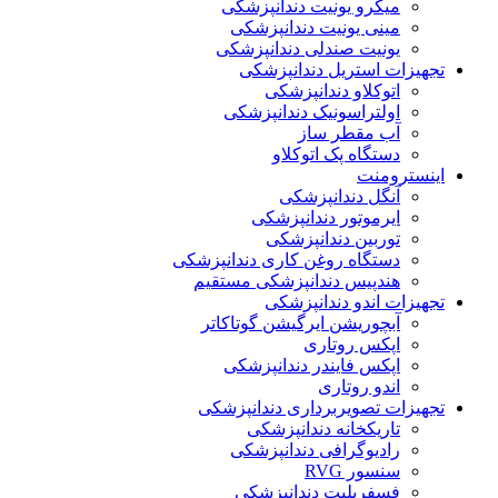
میکرو یونیت دندانپزشکی
مینی یونیت دندانپزشکی
یونیت صندلی دندانپزشکی
تجهیزات استریل دندانپزشکی
اتوکلاو دندانپزشکی
اولتراسونیک دندانپزشکی
آب مقطر ساز
دستگاه پک اتوکلاو
اینسترومنت
آنگل دندانپزشکی
ایرموتور دندانپزشکی
توربین دندانپزشکی
دستگاه روغن کاری دندانپزشکی
هندپیس دندانپزشکی مستقیم
تجهیزات اندو دندانپزشکی
آبچوریشن ایرگیشن گوتاکاتر
اپکس روتاری
اپکس فایندر دندانپزشکی
اندو روتاری
تجهیزات تصویربرداری دندانپزشکی
تاریکخانه دندانپزشکی
رادیوگرافی دندانپزشکی
سنسور RVG
فسفرپلیت دندانپزشکی