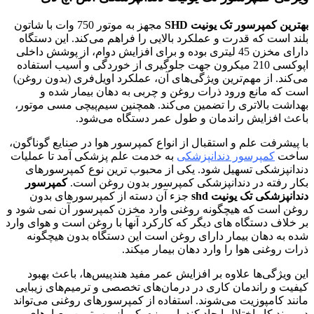
بهترین کمپرسور تک یونیت SHD
مجهز به موتور 750 وات با شاتون
بلند است که قدرت و عملکرد بالایی را فراهم می‌کند. این دستگاه
دارای مخزن 45 لیتری بوده و برای افزایش دوام، از پوشش داخلی
اپوکسی 210 میکرون جهت جلوگیری از خوردگی و آسیب استفاده
می‌کند. از مهم‌ترین ویژگی‌های آن، عملکرد اویل‌فری (بدون روغن)
است که مانع ورود ذرات روغن و چربی به دهان بیمار شده و
بهداشت بالاتری را تضمین می‌کند. همچنین سیم‌پیچی مسی موتور،
باعث افزایش راندمان و طول عمر دستگاه می‌شود.
با پیشرفت علم و استقبال از انواع کمپرسور هوا در صنایع گوناگون،
ساخت
کمپرسور دندانپزشکی
به خدمت علم پزشکی آمد تا عملیات
دندانپزشکی تسهیل شود. یکی از محبوب ترین نوع کمپرسورهای
بکار رفته در دندانپزشکی کمپرسور بدون روغن است.
کمپرسور
دندانپزشکی تک یونیت shd
جزء آن دسته از کمپرسورهای بدون
روغن است که هیچگونه روغنی وارد مخزن کمپرسور آن نمی شود و
بر خلاف دستگاه های دیگر که کارکرد آنها با روغن است و هوای وارد
شده به دهان بیمار دارای روغن است این دستگاه بدون هیچگونه
ذرات روغنی هوا را وارد دهان بیمار میکند.
این ویژگی‌ها علاوه بر افزایش عمر مفید هندپیس‌ها، باعث بهبود
کیفیت و راندمان کاری در درمان‌های تخصصی و ترمیم‌های زیبایی
مانند کامپوزیت می‌شوند. استفاده از کمپرسورهای روغنی می‌تواند
در روند کار اختلال ایجاد کند. امروزه یکی از مهم‌ترین معیارهای