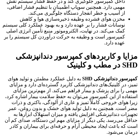
داخل کمپرسور جلوگیری کند و در حفظ فشار سیستم نقش
مهمی دارد. همچنین سوپاپ اطمینان با تنظیم فشار اضافی،
از آسیب و خطر انفجار دستگاه جلوگیری می‌کند.
مخزن هوای فشرده وظیفه ذخیره‌سازی هوا و کاهش
نوسانات فشار را بر عهده دارد و به بهبود عملکرد کلی سیستم
کمک می‌کند. در نهایت، الکتروموتور منبع تأمین انرژی اصلی
کمپرسور است و وظیفه به حرکت درآوردن کل سیستم را بر
عهده دارد.
مزایا و کاربردهای کمپرسور دندانپزشکی
SHD در مطب و کلینیک
کمپرسور دندانپزشکی SHD
به دلیل عملکرد مطمئن و تولید هوای
تمیز، در کلینیک‌های دندانپزشکی کاربرد گسترده‌ای دارد و مزایای
مهمی را برای پزشک و بیمار فراهم می‌کند. از مهم‌ترین مزایای
استفاده از این کمپرسور می‌توان به حفظ سلامت بیمار اشاره کرد،
زیرا هوای خروجی کاملاً تمیز و عاری از آلودگی، باکتری و ذرات
مضر است. همچنین به دلیل تولید هوای خشک و بدون روغن، عمر
تجهیزات دندانپزشکی افزایش یافته و میزان استهلاک ابزارها به
حداقل می‌رسد. یکی دیگر از مزایای مهم این دستگاه، صدای کم آن
است که باعث ایجاد محیطی آرام و حرفه‌ای برای بیماران و کادر
درمان می‌شود.