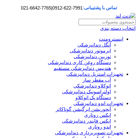
تماس با پشتیبانی:
021-6642-7765
|
0912-622-7991
انتخاب دسته بندی
اینسترومنت
آنگل دندانپزشکی
ایرموتور دندانپزشکی
توربین دندانپزشکی
دستگاه روغن کاری دندانپزشکی
هندپیس دندانپزشکی مستقیم
تجهیزات استریل دندانپزشکی
آب مقطر ساز
اتوکلاو دندانپزشکی
اولتراسونیک دندانپزشکی
دستگاه پک اتوکلاو
تجهیزات اندو دندانپزشکی
آبچوریشن ایرگیشن گوتاکاتر
اپکس روتاری
اپکس فایندر دندانپزشکی
اندو روتاری
تجهیزات تصویربرداری دندانپزشکی