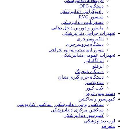
تاریکخانه دندانپزشکی
دستگاه OPG
رادیوگرافی دندانپزشکی
سنسور RVG
فسفرپلیت دندانپزشکی
مانیتور و دوربین داخل دهانی
تجهیزات جراحی دندانپزشکی
الکتروسرجری
دستگاه پیزوسرجری
موتور ایمپلنت و موتور جراحی
تجهیزات عمومی دندانپزشکی
آمالگاماتور
ایرفلو
دستگاه بلیچینگ
دستگاه جرم گیری دندان
سندبلاستر
لایت کیور
دسته پیش فرض
کمپرسور و ساکشن
ساکشن برقی دندانپزشکی | ساکشن کناریونیتی
ساکشن مرکزی دندانپزشکی
کمپرسور دندانپزشکی
لوپ دندانپزشکی
متفرقه