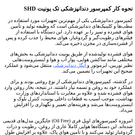
نحوه کار کمپرسور دندانپزشکی تک یونیت SHD
کمپرسور دندانپزشکی یکی از مهم‌ترین تجهیزات مورد استفاده در
مطب‌ها و کلینیک‌های دندانپزشکی است که وظیفه تولید و تأمین
هوای فشرده و تمیز را بر عهده دارد. این دستگاه با استفاده از
فیلترهای رطوبت‌گیر و گردوغبار، هوای محیط را جذب کرده و پس
از فشرده‌سازی در مخزن ذخیره می‌کند.
هوای فشرده تولیدشده از طریق یونیت دندانپزشکی به بخش‌های
مختلفی مانند ساکشن هوایی، پوار آب و هوا و اینسترومنت‌هایی
نظیر توربین، ایرموتور و
آنگل دندانپزشکی
منتقل می‌شود و عملکرد
صحیح این تجهیزات را تضمین می‌کند.
در گذشته، کمپرسورهای دندانپزشکی از نوع روغنی بودند و برای
عملکرد خود به روغن و تسمه نیاز داشتند. در نتیجه، بخار روغن وارد
هوای فشرده شده و علاوه بر مغایرت با استانداردهای وزارت
بهداشت، موجب آسیب به قطعات داخلی یونیت، کنترل بلوک و
اینسترومنت‌ها می‌شد و هزینه‌های تعمیر و نگهداری را افزایش
می‌داد.
امروزه کمپرسورهای اویل فری (Oil Free) جایگزین مدل‌های قدیمی
شده‌اند. این دستگاه‌ها هوایی کاملاً عاری از روغن، رطوبت و ذرات
گردوغبار تولید می‌کنند و با تأمین هوای پاک، علاوه بر افزایش طول