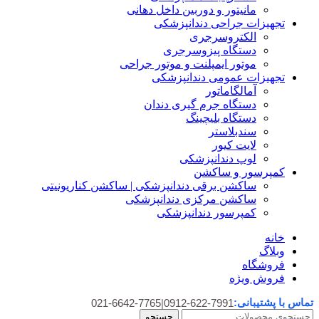
مانیتور و دوربین داخل دهانی
تجهیزات جراحی دندانپزشکی
الکتروسرجری
دستگاه پیزوسرجری
موتور ایمپلنت و موتور جراحی
تجهیزات عمومی دندانپزشکی
آمالگاماتور
دستگاه جرم گیری دندان
دستگاه بلیچینگ
سندبلاستر
لایت کیور
لوپ دندانپزشکی
کمپرسور و ساکشن
ساکشن برقی دندانپزشکی | ساکشن کناریونیتی
ساکشن مرکزی دندانپزشکی
کمپرسور دندانپزشکی
خانه
وبلاگ
فروشگاه
فروش ویژه
تماس با پشتیبانی:
021-6642-7765
|
0912-622-7991
جستجو