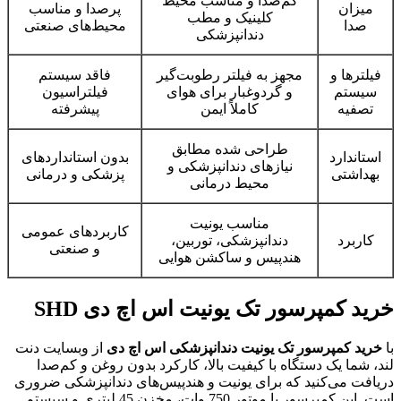
کم‌صدا و مناسب محیط
میزان
پرصدا و مناسب
کلینیک و مطب
صدا
محیط‌های صنعتی
دندانپزشکی
فیلترها و
مجهز به فیلتر رطوبت‌گیر
فاقد سیستم
سیستم
و گردوغبار برای هوای
فیلتراسیون
تصفیه
کاملاً ایمن
پیشرفته
طراحی شده مطابق
استاندارد
بدون استانداردهای
نیازهای دندانپزشکی و
بهداشتی
پزشکی و درمانی
محیط درمانی
مناسب یونیت
کاربردهای عمومی
کاربرد
دندانپزشکی، توربین،
و صنعتی
هندپیس و ساکشن هوایی
خرید کمپرسور تک یونیت اس اچ دی SHD
با
خرید کمپرسور تک یونیت دندانپزشکی اس اچ دی
از وبسایت دنت
لند، شما یک دستگاه با کیفیت بالا، کارکرد بدون روغن و کم‌صدا
دریافت می‌کنید که برای یونیت و هندپیس‌های دندانپزشکی ضروری
است. این کمپرسور با موتور 750 وات، مخزن 45 لیتری و سیستم