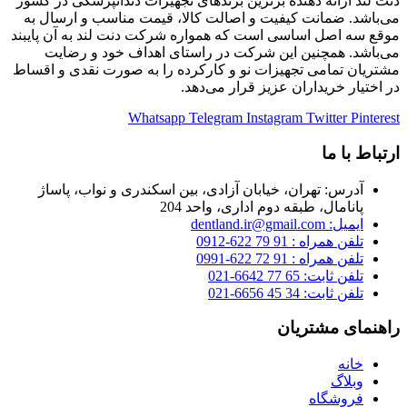
دنت لند ارائه دهنده برترین برندهای تجهیزات دندانپزشکی در کشور
می‌باشد. ضمانت کیفیت و اصالت کالا، قیمت مناسب و ارسال به
موقع سه اصل اساسی است که همواره شرکت دنت لند به آن پایبند
می‌باشد. همچنین این شرکت در راستای اهداف خود و رضایت
مشتریان تمامی تجهیزات نو و کارکرده را به صورت نقدی و اقساط
در اختیار خریداران عزیز قرار می‌دهد.
Whatsapp
Telegram
Instagram
Twitter
Pinterest
ارتباط با ما
آدرس: تهران، خیابان آزادی، بین اسکندری و نواب، پاساژ
پانامال، طبقه دوم اداری، واحد 204
ایمیل: dentland.ir@gmail.com
تلفن همراه : 91 79 622-0912
تلفن همراه : 91 72 622-0991
تلفن ثابت: 65 77 6642-021
تلفن ثابت: 34 45 6656-021
راهنمای مشتریان
خانه
وبلاگ
فروشگاه