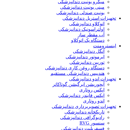
میکرو یونیت دندانپزشکی
مینی یونیت دندانپزشکی
یونیت صندلی دندانپزشکی
تجهیزات استریل دندانپزشکی
اتوکلاو دندانپزشکی
اولتراسونیک دندانپزشکی
آب مقطر ساز
دستگاه پک اتوکلاو
اینسترومنت
آنگل دندانپزشکی
ایرموتور دندانپزشکی
توربین دندانپزشکی
دستگاه روغن کاری دندانپزشکی
هندپیس دندانپزشکی مستقیم
تجهیزات اندو دندانپزشکی
آبچوریشن ایرگیشن گوتاکاتر
اپکس روتاری
اپکس فایندر دندانپزشکی
اندو روتاری
تجهیزات تصویربرداری دندانپزشکی
تاریکخانه دندانپزشکی
رادیوگرافی دندانپزشکی
سنسور RVG
فسفرپلیت دندانپزشکی