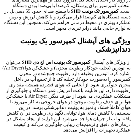
انتخاب کمپرسور برای پزشکان، کم‌صدا یا بی‌صدا بودن دستگاه
است.
کمپرسور تک یونیت SHD
با سطح صدای حدود 55 دسی‌بل در
دسته دستگاه‌های کم‌صدا قرار می‌گیرد و با کاهش لرزش و نویز،
عملکرد بهتری در محیط درمانی فراهم می‌کند. همچنین این دستگاه
به لوازم جانبی مانند درایر تبریدی مجهز است.
ویژگی های آپشنال کمپرسور یک یونیت
دندانپزشکی
از ویژگی‌های آپشنال
کمپرسور تک یونیت اس اچ دی SHD
می‌توان
به اتودرین (تخلیه خودکار رطوبت مخزن) و خشک‌کن هوا (Air Dryer)
اشاره کرد. اتودرین وظیفه دارد رطوبت جمع‌شده در مخزن
کمپرسور را به‌صورت خودکار تخلیه کند تا از تجمع آب در داخل
مخزن جلوگیری شود. از آنجایی که هوای فشرده همیشه مقداری
رطوبت دارد، این قابلیت باعث افزایش عمر دستگاه و جلوگیری از
مشکلات عملکردی می‌شود. از طرف دیگر، Air Dryer یا خشک‌کن
هوا برای حذف رطوبت موجود در هوای خروجی به کار می‌رود تا
هوای کاملاً خشک و تمیز به یونیت دندانپزشکی برسد. در این
سیستم، با کاهش دمای هوا، توانایی نگهداری رطوبت در آن کاهش
یافته و آب از جریان هوا جدا می‌شود. این فرآیند از ایجاد مشکل در
درمان‌های دقیق و ترمیم‌های زیبایی جلوگیری می‌کند و کیفیت
عملکرد تجهیزات را افزایش می‌دهد.