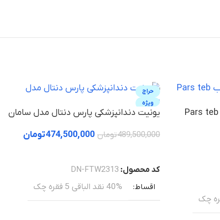
حراج
ویژه
یونیت دندانپزشکی پارس طب Pars teb
یونیت دندانپزشکی پارس دنتال مدل سامان
474,500,000
تومان
489,500,000
تومان
خرید
کد محصول:
DN-FTW2313
40% نقد الباقی 5 فقره چک
اقساط