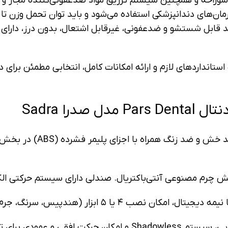
 سوراخه و همچنین سیستم تزریق مواد ضدعفونی‌کننده مجاز و 
د قابل شستشو و ضدعفونی، غیرقابل اشتعال، بدون درز، دارا
استانداردهای لازم و ارائه امکانات کامل، انتخابی مطمئن برای 
ل صدرا Sadra
بدنه اصلی: ساخته شده از ف
روکش چرم مصنوعی آنتی‌باکتریال. صندلی دارای سیستم حرکتی الک
لایت‌کیور). شلنگ‌ها از بالا یا پایین قابل تنظیم هستند.