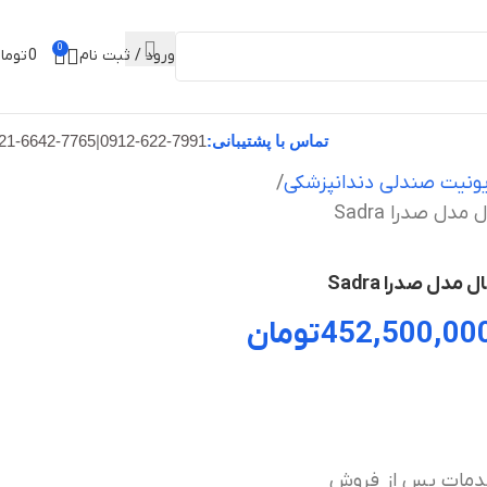
0
ورود / ثبت نام
0
توما
تماس با پشتیبانی:
0912-622-7991
|
21-6642-7765
ونیت صندلی دندانپزشکی
دل صدرا Sadra
دل صدرا Sadra
452,500,00
تومان