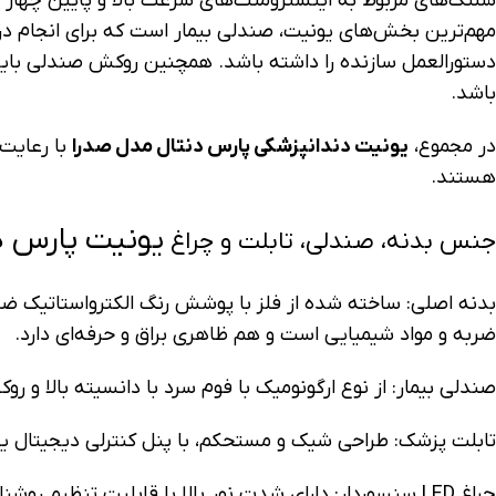
شلنگ‌های مربوط به اینسترومنت‌های سرعت بالا و پایین چهار
دستورالعمل سازنده را داشته باشد. همچنین روکش صندلی بای
باشد.
در مجموع،
یونیت دندانپزشکی پارس دنتال مدل صدرا
با رعایت 
هستند.
یونیت پارس دنتال Pars Dental مد
جنس بدنه، صندلی، تابلت و چراغ
ضربه و مواد شیمیایی است و هم ظاهری براق و حرفه‌ای دارد.
صندلی بیمار: از نوع ارگونومیک با فوم سرد با دانسیته بالا و 
تابلت پزشک: طراحی شیک و مستحکم، با پنل کنترلی دیجیتال یا نیمه دیجیتال، امکان نصب ۴ یا ۵ ابزار (هندپیس، سرنگ، جرم‌گیر، 
چراغ LED سنسوردار: دارای شدت نور بالا با قابلیت تنظیم روشنایی، سیستم Shadowless و امکان حرکت افقی و عمودی برای تمرکز نور روی ناحیه درمان.