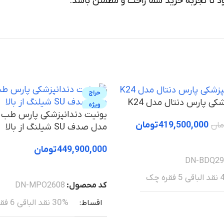
 تا تجربه خرید شما راحت و مطمئن باشد.
حراج
کی پارس دنتال مدل K24
ویژه
419,500,000
تومان
مان
مدل صدف SU شیلنگ از بالا
449,900,000
تومان
DN-BDQ29
خرید
ره چک
کد محصول:
DN-MPO2608
30% نقد الباقی 6 فقره چک
اقساط