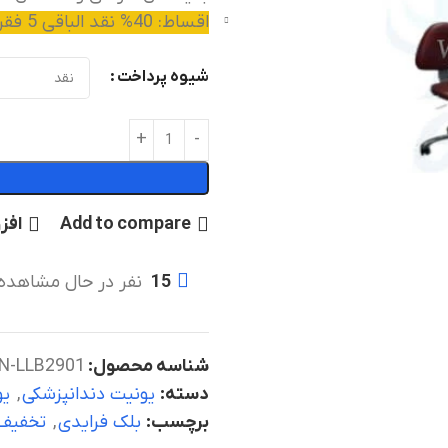
اقساط: 40% نقد الباقی 5 فقره چک
شیوه پرداخت
Add to compare
افز
15
نفر در حال مشاهده
شناسه محصول:
N-LLB2901
دسته:
یونیت دندانپزشکی
,
یو
برچسب:
بلک فرایدی
,
تخفیف 