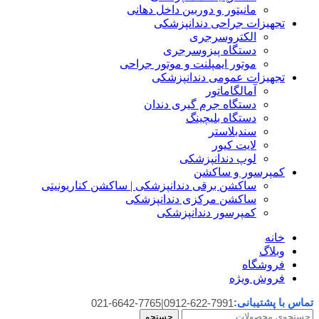
مانیتور و دوربین داخل دهانی
تجهیزات جراحی دندانپزشکی
الکتروسرجری
دستگاه پیزوسرجری
موتور ایمپلنت و موتور جراحی
تجهیزات عمومی دندانپزشکی
آمالگاماتور
دستگاه جرم گیری دندان
دستگاه بلیچینگ
سندبلاستر
لایت کیور
لوپ دندانپزشکی
کمپرسور و ساکشن
ساکشن برقی دندانپزشکی | ساکشن کناریونیتی
ساکشن مرکزی دندانپزشکی
کمپرسور دندانپزشکی
خانه
وبلاگ
فروشگاه
فروش ویژه
تماس با پشتیبانی:
021-6642-7765
|
0912-622-7991
جستجو