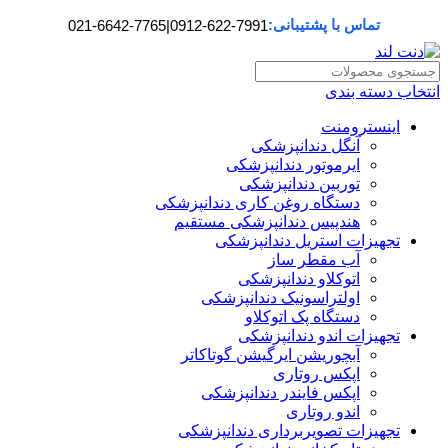
تماس با پشتیبانی:
021-6642-7765
|
0912-622-7991
انتخاب دسته بندی
اینسترومنت
آنگل دندانپزشکی
ایرموتور دندانپزشکی
توربین دندانپزشکی
دستگاه روغن کاری دندانپزشکی
هندپیس دندانپزشکی مستقیم
تجهیزات استریل دندانپزشکی
آب مقطر ساز
اتوکلاو دندانپزشکی
اولتراسونیک دندانپزشکی
دستگاه پک اتوکلاو
تجهیزات اندو دندانپزشکی
آبچوریشن ایرگیشن گوتاکاتر
اپکس روتاری
اپکس فایندر دندانپزشکی
اندو روتاری
تجهیزات تصویربرداری دندانپزشکی