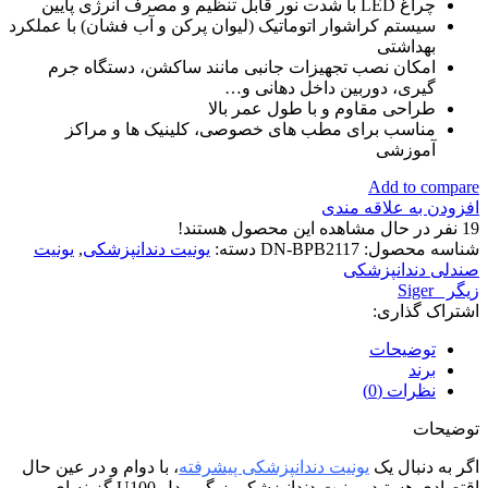
چراغ LED با شدت نور قابل تنظیم و مصرف انرژی پایین
سیستم کراشوار اتوماتیک (لیوان پرکن و آب فشان) با عملکرد
بهداشتی
امکان نصب تجهیزات جانبی مانند ساکشن، دستگاه جرم
گیری، دوربین داخل دهانی و…
طراحی مقاوم و با طول عمر بالا
مناسب برای مطب های خصوصی، کلینیک ها و مراکز
آموزشی
Add to compare
افزودن به علاقه مندی
19
نفر در حال مشاهده این محصول هستند!
شناسه محصول:
DN-BPB2117
دسته:
یونیت دندانپزشکی
,
یونیت
صندلی دندانپزشکی
زیگر _Siger
اشتراک گذاری:
توضیحات
برند
نظرات (0)
توضیحات
اگر به دنبال یک
یونیت دندانپزشکی پیشرفته
، با دوام و در عین حال
اقتصادی هستید، یونیت دندانپزشکی زیگر مدل U100 گزینه ای