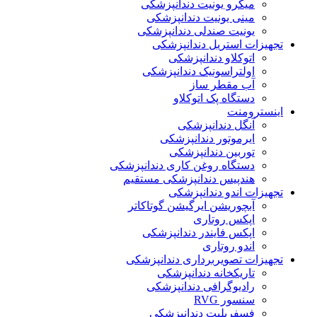
میکرو یونیت دندانپزشکی
مینی یونیت دندانپزشکی
یونیت صندلی دندانپزشکی
تجهیزات استریل دندانپزشکی
اتوکلاو دندانپزشکی
اولتراسونیک دندانپزشکی
آب مقطر ساز
دستگاه پک اتوکلاو
اینسترومنت
آنگل دندانپزشکی
ایرموتور دندانپزشکی
توربین دندانپزشکی
دستگاه روغن کاری دندانپزشکی
هندپیس دندانپزشکی مستقیم
تجهیزات اندو دندانپزشکی
آبچوریشن ایرگیشن گوتاکاتر
اپکس روتاری
اپکس فایندر دندانپزشکی
اندو روتاری
تجهیزات تصویربرداری دندانپزشکی
تاریکخانه دندانپزشکی
رادیوگرافی دندانپزشکی
سنسور RVG
فسفرپلیت دندانپزشکی