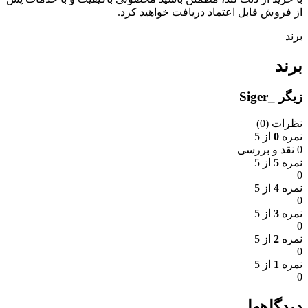
از فروش قابل اعتماد دریافت خواهید کرد.
برند
برند
زیگر _Siger
نظرات (0)
نمره
0
از 5
0 نقد و بررسی
نمره
5
از 5
0
نمره
4
از 5
0
نمره
3
از 5
0
نمره
2
از 5
0
نمره
1
از 5
0
دیدگاهها