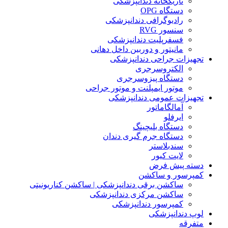
تاریکخانه دندانپزشکی
دستگاه OPG
رادیوگرافی دندانپزشکی
سنسور RVG
فسفرپلیت دندانپزشکی
مانیتور و دوربین داخل دهانی
تجهیزات جراحی دندانپزشکی
الکتروسرجری
دستگاه پیزوسرجری
موتور ایمپلنت و موتور جراحی
تجهیزات عمومی دندانپزشکی
آمالگاماتور
ایرفلو
دستگاه بلیچینگ
دستگاه جرم گیری دندان
سندبلاستر
لایت کیور
دسته پیش فرض
کمپرسور و ساکشن
ساکشن برقی دندانپزشکی | ساکشن کناریونیتی
ساکشن مرکزی دندانپزشکی
کمپرسور دندانپزشکی
لوپ دندانپزشکی
متفرقه