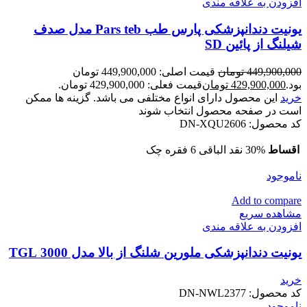
افزودن به علاقه مندی
یونیت دندانپزشکی پارس طب Pars teb مدل صدف
شیلنگ از پائین SD
449,900,000
تومان
قیمت اصلی: 449,900,000 تومان
بود.
429,900,000
تومان
قیمت فعلی: 429,900,000 تومان.
خرید
این محصول دارای انواع مختلفی می باشد. گزینه ها ممکن
است در صفحه محصول انتخاب شوند
کد محصول:
DN-XQU2606
اقساط
30% نقد الباقی 6 فقره چک
ناموجود
Add to compare
مشاهده سریع
افزودن به علاقه مندی
یونیت دندانپزشکی ملورین شلنگ از بالا مدل 3000 TGL
خرید
کد محصول:
DN-NWL2377
ناموجود