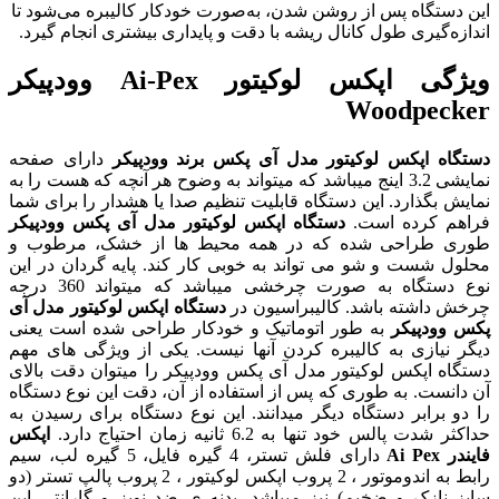
این دستگاه پس از روشن شدن، به‌صورت خودکار کالیبره می‌شود تا
اندازه‌گیری طول کانال ریشه با دقت و پایداری بیشتری انجام گیرد.
ویژگی اپکس لوکیتور Ai-Pex وودپیکر
Woodpecker
دستگاه اپکس لوکیتور مدل آی پکس برند وودپیکر
دارای صفحه
نمایشی 3.2 اینج میباشد که میتواند به وضوح هر آنچه که هست را به
نمایش بگذارد. این دستگاه قابلیت تنظیم صدا یا هشدار را برای شما
فراهم کرده است.
دستگاه اپکس لوکیتور مدل آی پکس وودپیکر
طوری طراحی شده که در همه محیط ها از خشک، مرطوب و
محلول شست و شو می‌ تواند به خوبی کار کند. پایه گردان در این
نوع دستگاه به صورت چرخشی میباشد که میتواند 360 درجه
چرخش داشته باشد. کالیبراسیون در
دستگاه اپکس لوکیتور مدل آی
پکس وودپیکر
به طور اتوماتیک و خودکار طراحی شده است یعنی
دیگر نیازی به کالیبره کردن آنها نیست. یکی از ویژگی های مهم
دستگاه اپکس لوکیتور مدل آی پکس وودپیکر را میتوان دقت بالای
آن دانست. به طوری که پس از استفاده از آن، دقت این نوع دستگاه
را دو برابر دستگاه دیگر میدانند. این نوع دستگاه برای رسیدن به
حداکثر شدت پالس خود تنها به 6.2 ثانیه زمان احتیاج دارد.
اپکس
فایندر Ai Pex
دارای فلش تستر، 4 گیره فایل، 5 گیره لب، سیم
رابط به اندوموتور ، 2 پروب اپکس لوکیتور ، 2 پروب پالپ تستر (دو
سایز نازک و ضخیم) نیز میباشد. بدنه ی ضد نویز و گارانتی این