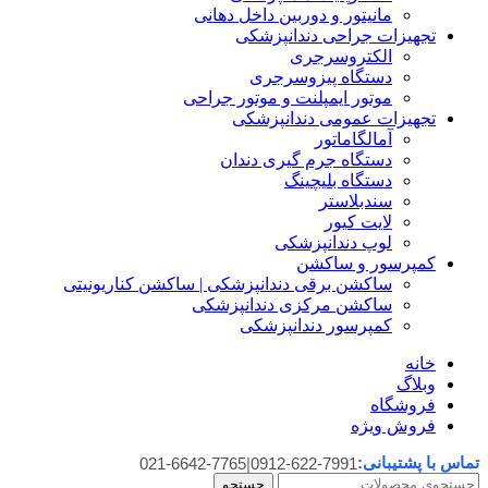
مانیتور و دوربین داخل دهانی
تجهیزات جراحی دندانپزشکی
الکتروسرجری
دستگاه پیزوسرجری
موتور ایمپلنت و موتور جراحی
تجهیزات عمومی دندانپزشکی
آمالگاماتور
دستگاه جرم گیری دندان
دستگاه بلیچینگ
سندبلاستر
لایت کیور
لوپ دندانپزشکی
کمپرسور و ساکشن
ساکشن برقی دندانپزشکی | ساکشن کناریونیتی
ساکشن مرکزی دندانپزشکی
کمپرسور دندانپزشکی
خانه
وبلاگ
فروشگاه
فروش ویژه
تماس با پشتیبانی:
021-6642-7765
|
0912-622-7991
جستجو