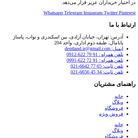
در اختیار خریداران عزیز قرار می‌دهد.
Whatsapp
Telegram
Instagram
Twitter
Pinterest
ارتباط با ما
آدرس: تهران، خیابان آزادی، بین اسکندری و نواب، پاساژ
پانامال، طبقه دوم اداری، واحد 204
ایمیل: dentland.ir@gmail.com
تلفن همراه : 91 79 622-0912
تلفن همراه : 91 72 622-0991
تلفن ثابت: 65 77 6642-021
تلفن ثابت: 34 45 6656-021
راهنمای مشتریان
خانه
وبلاگ
فروشگاه
فروش ویژه
خانه
وبلاگ
فروشگاه