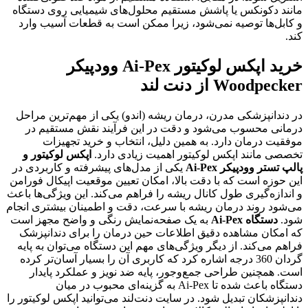
مانند دکونکس یا پاشش مستقیم محلول‌های شیمیایی روی دستگاه
و کابل‌ها توصیه نمی‌شود، زیرا ممکن است به قطعات آسیب وارد
کند.
خرید اپکس لوکیتور Ai-Pex وودپیکر
Woodpecker از دنت لند
در دندانپزشکی مدرن، درمان ریشه (اندو) یکی از مهم‌ترین مراحل
درمانی محسوب می‌شود و دقت در این فرآیند نقش مستقیم در
موفقیت درمان دارد. به همین دلیل، انتخاب و خرید تجهیزات
تخصصی مانند اپکس لوکیتور اهمیت زیادی دارد.
اپکس لوکیتور و
پالپ تستر وودپیکر Ai-Pex
یکی از مدل‌های پیشرفته و کاربردی در
این حوزه است که با دقت بالا، امکان تعیین موقعیت اپیکال فورامن
و اندازه‌گیری طول کانال ریشه را فراهم می‌کند. این ویژگی‌ها باعث
می‌شود روند درمان ریشه با سرعت، دقت و اطمینان بیشتری انجام
شود.
دستگاه Ai-Pex
به یک صفحه‌نمایش رنگی و واضح مجهز است
که امکان مشاهده دقیق اطلاعات حین درمان را برای دندانپزشک
فراهم می‌کند. از دیگر ویژگی‌های مهم این دستگاه می‌توان به پایه
گردان 360 درجه اشاره کرد که کاربری آن را بسیار آسان‌تر کرده
است. همچنین طراحی جمع‌وجور، پایه ضد نویز و عملکرد پایدار
دستگاه باعث شده تا Ai-Pex به گزینه‌ای محبوب در میان
دندانپزشکان تبدیل شود. در سایت دنت‌لند می‌توانید اپکس لوکیتور را