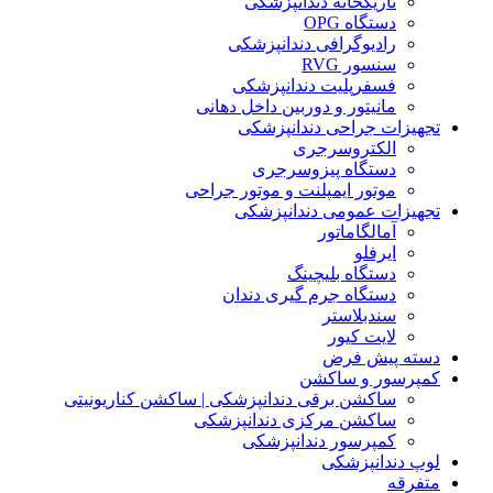
تاریکخانه دندانپزشکی
دستگاه OPG
رادیوگرافی دندانپزشکی
سنسور RVG
فسفرپلیت دندانپزشکی
مانیتور و دوربین داخل دهانی
تجهیزات جراحی دندانپزشکی
الکتروسرجری
دستگاه پیزوسرجری
موتور ایمپلنت و موتور جراحی
تجهیزات عمومی دندانپزشکی
آمالگاماتور
ایرفلو
دستگاه بلیچینگ
دستگاه جرم گیری دندان
سندبلاستر
لایت کیور
دسته پیش فرض
کمپرسور و ساکشن
ساکشن برقی دندانپزشکی | ساکشن کناریونیتی
ساکشن مرکزی دندانپزشکی
کمپرسور دندانپزشکی
لوپ دندانپزشکی
متفرقه