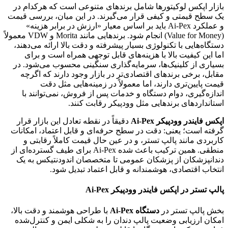
بازار اپکس لوکیتورها شامل برندهای متنوعی است که هرکدام در
یک سطح قیمتی و کیفی قرار می‌گیرند. در این میان، بررسی قیمت
و عملکرد Ai-Pex باید بر اساس معیار «ارزش در برابر هزینه»
(Value for Money) انجام شود. برندهایی مانند Morita و VDW معمولاً
دستگاه‌هایی با تکنولوژی بسیار پیشرفته و دقت بالا ارائه می‌دهند،
اما این کیفیت بالا با هزینه‌های قابل توجهی همراه است و برای
بسیاری از کلینیک‌ها، سرمایه‌گذاری سنگینی محسوب می‌شود. در
مقابل، برخی برندهای اقتصادی‌تر در بازار وجود دارند که اگرچه
قیمت پایین‌تری دارند، اما معمولاً در زمینه‌هایی مثل دقت
اندازه‌گیری، دوام دستگاه و خدمات پس از فروش، نمی‌توانند با
استانداردهای برندهایی مثل وودپیکر رقابت کنند.
اپکس فایندر وودپیکر Ai-Pex
دقیقاً در نقطه تعادل این بازار قرار
گرفته است؛ یعنی: دقت در سطح حرفه‌ای و قابل اعتماد، امکانات
کاربردی مانند پالپ تستر، و در عین حال قیمت کاملاً رقابتی و
منطقی. همین ترکیب باعث شده Ai-Pex برای طیف گسترده‌ای از
دندانپزشکان از پزشکان عمومی تا متخصصان اندودنتیکس به یک
انتخاب اقتصادی، هوشمندانه و قابل اعتماد تبدیل شود.
پالپ تستر در اپکس فایندر وودپیکر Ai-Pex
بخش پالپ تستر در
دستگاه Ai-Pex
با طراحی هوشمند و دقت بالا،
امکان ارزیابی وضعیت پالپ دندان را به شکلی ایمن و کنترل‌شده