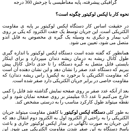
گرافیکی پیشرفته، پایه مغناطیسی با چرخش 360 درجه
نحوه کار با اپکس لوکیتور چگونه است؟
در حقیقت اساس کار دستگاه اپکس لوکیتور بر پایه ‌ی مقاومت
الکتریکی است. این جریان توسط یک جفت الکترود که یکی بر روی
لب بیمار و دیگری به وسیله یک گیره‌ ی مخصوص به فایل اندو
متصل می‌ شود، تعیین می شود.
همانطور که گفته شده است دستگاه اپکس لوکیتور با اندازه گیری
طول کانال ریشه به درمان ریشه دندان میپردازد و برای اینکار
بایستی فایل متصل به گیره دستگاه را تا حدی داخل کانال پیش
ببریم که دستگاه عدد صفر را نشان دهد و این نشان دهنده آن است
که مقاومت الکتریکی با برخورد به اپکس( راس ریشه دندان) که
مقاومت خاصی در برابر جریان الکتریکی دارد صفر شده است.
بعد از آنکه عدد صفر بر روی صفحه نمایش گذاشته شد فایل را کمی
خارج می‌کنیم تا عدد 0.5 میلیمتر بر روی صفحه نمایان شود و این
نقطه میتواند طول کارکرد مناسب را به درستی مشخص کند.
به طور کلی
دستگاه اپکس لوکیتور
با کاهش مقاومت میتواند جریان
الکتریکی را به راحتی از الکترود اول به الکترود دوم انتقال دهد که
این جریان به‌ صورت ناگهانی در مدار اپکس لوکیتور جاری و باعث
پاسخ دستگاه به این صفر شدن مقاومت الکتریکی می‌ شود. این