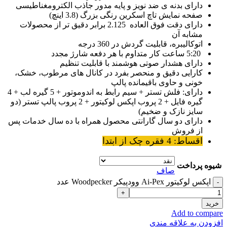
دارای بدنه ی ضد نویز و پایه مدور جاذب الکترومغناطیسی
صفحه نمایش تاچ اسکرین رنگی بزرگ (3.8 اینچ)
دارای دقت فوق العاده 2.125 برابر دقیق تر از محصولات
مشابه آن
اتوکالیبره، قابلیت گردش در 360 درجه
5:20 ساعت کار متداوم با هر دفعه شارژ مجدد
دارای هشدار صوتی هوشمند با قابلیت تنظیم
کارایی دقیق و منحصر بفرد در کانال های مرطوب، خشک،
خونی و حاوی باقیمانده پالپ
دارای: فلش تستر + سیم رابط به اندوموتور + 5 گیره لب + 4
گیره فایل + 2 پروب اپکس لوکیتور + 2 پروب پالپ تستر (دو
سایز نازک و ضخیم)
دارای دو سال گارانتی محصول همراه با ده سال خدمات پس
از فروش
اقساط: 4 فقره چک از ابتدا
شیوه پرداخت
صاف
اپکس لوکیتور Ai-Pex وودپیکر Woodpecker عدد
خرید
Add to compare
افزودن به علاقه مندی