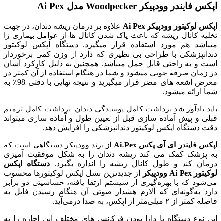
اپکس فایندر وودپیکر Woodpecker مدل Ai Pex
اپکس لوکیتور وودپیکر Ai Pex
علاوه بر درمان ریشه دندان، در جهت
تخلیه کانال ریشه که باعث پاک شدن کانال ها از عوامل بیماری زا
میباشد هم مورد استفاده قرار میگیرد. دستگاه اپکس لوکیتور
دندانپزشکی با طراحی بی نظیری که دارد از وزن کمی برخوردار
است و به راحتی قابل حمل میباشد. همچنین به دلیل کارکرد آسان
در زمان صرفه جویی میشود و شما در هنگام استفاده از آن کمتر در
معرض اشعه های مضر قرار میگیرید و نتیجه نهایی با دقتی 98٪ به
شما ارائه میشود.
باید یادآور شد برداشت کامل پوسیدگی دندان، برداشت کامل ترمیم
قبلی و پیش آماده سازی قبل از تعیین طول و آماده سازی میتواند
دقت دستگاه اپکس لوکیتور دندانپزشکی را افزایش دهد.
اپکس فایندر ای آی پکس Ai-Pex
از برند وودپیکر دستگاهی است که
به پزشک کمک می‌ کند ریشه دندان را به شکل موفقیت آمیزی
درمان کند و طول کانال ریشه را اندازه بگیرد.
دستگاه اپکس
لوکیتور Ai Pex وودپیکر
از جدیدترین نسل اپکس لوکیتورها محسوب
می‌شود که با بهره‌گیری از سیستم ارتقا یافته، حساسیتی دو برابر
دارد به‌گونه‌ای که آلارم هشدار صوتی آن هنگام رسیدن فایل به
فاصله کمتر از ۲ میلی‌متر از اپکس، به صدا درمی‌آید.
این نوع دستگاه با دارا بودن فرکانس های مختلف این اجازه را به