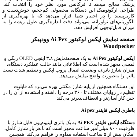
پزشک معالج میدهد تا فرکانس مورد نظر خود را انتخاب کند.
طراحی ارگونومیک این دستگاه، محصولی کم‌حجم، خوش‌دست و
کاربرپسند را در اختیار شما قرار می‌دهد که با بهره‌گیری از
الگوریتم‌های نوآورانه، می‌تواند دقت اندازه‌گیری طول ریشه را به
میزان قابل‌توجهی افزایش دهد.
صفحه نمایش اپکس لوکیتور Ai-Pex وودپیکر
Woodpecker
اپکس لوکیتور Ai Pex
به یک صفحه‌نمایش ۳.۸ اینچی OLED رنگی و
لمسی مجهز شده است که اطلاعاتی مانند حالت عملکرد دستگاه،
میزان شارژ باتری، وضعیت اتصال پروب اپکس و تنظیم شدت تست
پالپ را به‌صورت واضح نمایش می‌دهد.
این دستگاه همچنین از پایه شارژ مگنتی بهره می‌برد که قابلیت
تنظیم در زوایای مختلف تا ۳۶۰ درجه را داشته و استفاده از آن را در
حین کار آسان‌تر و انعطاف‌پذیرتر می‌کند.
باطری اپکس فایندر Ai pex
دستگاه اپکس فایندر Ai PEX
به یک باتری لیتیوم‌یون قابل شارژ با
ظرفیت ۸۰۰ میلی‌آمپر ساعت مجهز است که با هر بار شارژ کامل،
امکان بیش از ۵ ساعت استفاده مداوم را فراهم می‌کند. همچنین