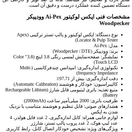
دستگاه تضمین کننده عملکرد درست و دقیق آن است.
مشخصات فنی اپکس لوکیتور Ai-Pex وودپیکر
Woodpecker
نوع دستگاه: اپکس لوکیتور و پالپ تستر ترکیبی (Apex
Locator & Pulp Tester)
مدل: Ai-Pex
برند: وودپیکر (Woodpecker / DTE)
نمایشگر: صفحه‌نمایش لمسی رنگی 3.8 اینچ (3.8″ Color
Touch LCD)
تکنولوژی اندازه‌گیری: امپدانس چندفرکانسی (Multi-
frequency Impedance)
دقت اندازه‌گیری: بیش از 97.71٪
کالیبراسیون: خودکار و هوشمند (Automatic Calibration)
منبع تغذیه: باتری لیتیومی قابل شارژ (Rechargeable Lithium
Battery)
ظرفیت باتری: 2000 میلی‌آمپر ساعت (2000mAh)
هشدارهای صوتی: قابل تنظیم و هوشمند متناسب با نزدیک
شدن به اپکس
لوازم جانبی همراه: کابل اندازه‌گیری، 2 عدد فایل هولدر، 4
عدد لیپ هوک، 2 عدد پروب پالپ تستر، شارژر
ویژگی‌های ویژه: تشخیص خودکار اتصال کابل، رابط کاربری