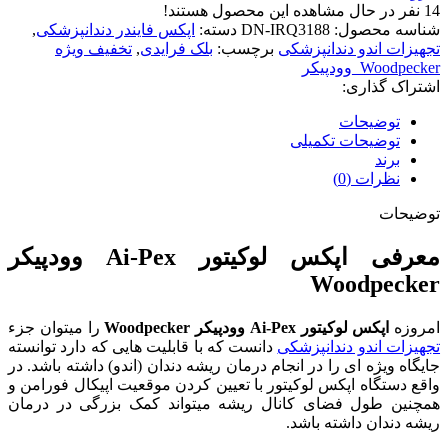
14
نفر در حال مشاهده این محصول هستند!
شناسه محصول:
DN-IRQ3188
دسته:
اپکس فایندر دندانپزشکی
,
تجهیزات اندو دندانپزشکی
برچسب:
بلک فرایدی
,
تخفیف ویژه
Woodpecker_وودپیکر
اشتراک گذاری:
توضیحات
توضیحات تکمیلی
برند
نظرات (0)
توضیحات
معرفی اپکس لوکیتور Ai-Pex وودپیکر
Woodpecker
امروزه
اپکس لوکیتور Ai-Pex وودپیکر Woodpecker
را میتوان جزء
تجهیزات اندو دندانپزشکی
دانست که با قابلیت هایی که دارد توانسته
جایگاه ویژه ای را در انجام درمان ریشه دندان (اندو) داشته باشد. در
واقع دستگاه اپکس لوکیتور با تعیین کردن موقعیت اپیکال فورامن و
همچنین طول فضای کانال ریشه میتواند کمک بزرگی در درمان
ریشه دندان داشته باشد.