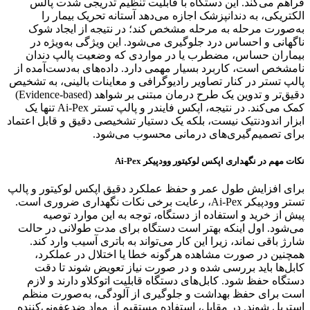
فراهم می‌کند. این دستگاه با قابلیت تنظیم تدریجی شدت پالس
الکتریکی، به دندانپزشک اجازه می‌دهد آستانه تحریک بیمار را
به‌صورت مرحله‌ به‌ مرحله مشخص کند؛ در نتیجه از ایجاد شوک
ناگهانی و احساس درد جلوگیری می‌شود. این ویژگی به‌ویژه در
بیماران حساس، مضطرب یا در مواردی که وضعیت پالپ دندان
نامشخص است، کاربرد بسیار مهمی دارد. داده‌های به‌دست‌آمده از
پالپ تستر در کنار تصاویر رادیوگرافی و معاینات بالینی، به تشخیص
دقیق‌تر و تدوین یک طرح درمان مبتنی بر شواهد (Evidence-based)
کمک می‌کند. در نتیجه، اپکس فایندر و پالپ تستر Ai-Pex تنها یک
ابزار اندودنتیک نیست، بلکه یک دستیار تشخیصی دقیق و قابل اعتماد
برای تصمیم‌گیری‌های درمانی محسوب می‌شود.
نکات مهم در نگهداری اپکس لوکیتور وودپیکر Ai-Pex
برای افزایش طول عمر و حفظ عملکرد دقیق اپکس لوکیتور و پالپ
تستر وودپیکر Ai-Pex، رعایت برخی نکات نگهداری ضروری است.
پیش از خرید و استفاده از دستگاه، توجه به این موارد توصیه
می‌شود. اول اینکه بهتر است دستگاه برای مدت طولانی در حالت
شارژ باقی نماند، زیرا این کار می‌تواند به باتری آسیب وارد کند.
همچنین در صورت مشاهده هرگونه خطا یا اختلال در عملکرد،
کابل‌ها باید بررسی شده و در صورت نیاز تعویض شوند تا دقت
دستگاه حفظ شود. کابل‌های دستگاه قابلیت اتوکلاو دارند و لازم
است برای حفظ بهداشت و جلوگیری از آلودگی، به‌صورت منظم
استریل شوند. در مقابل، استفاده مستقیم از مواد ضدعفونی‌کننده