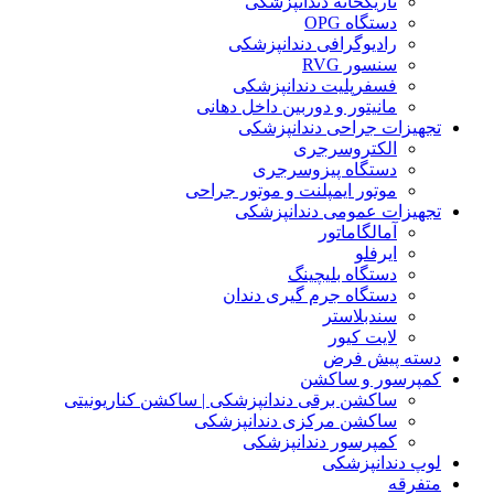
تاریکخانه دندانپزشکی
دستگاه OPG
رادیوگرافی دندانپزشکی
سنسور RVG
فسفرپلیت دندانپزشکی
مانیتور و دوربین داخل دهانی
تجهیزات جراحی دندانپزشکی
الکتروسرجری
دستگاه پیزوسرجری
موتور ایمپلنت و موتور جراحی
تجهیزات عمومی دندانپزشکی
آمالگاماتور
ایرفلو
دستگاه بلیچینگ
دستگاه جرم گیری دندان
سندبلاستر
لایت کیور
دسته پیش فرض
کمپرسور و ساکشن
ساکشن برقی دندانپزشکی | ساکشن کناریونیتی
ساکشن مرکزی دندانپزشکی
کمپرسور دندانپزشکی
لوپ دندانپزشکی
متفرقه