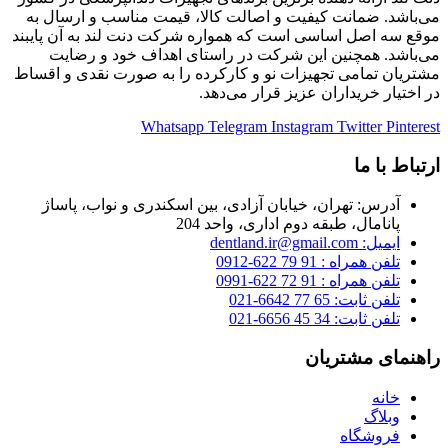
می‌باشد. ضمانت کیفیت و اصالت کالا، قیمت مناسب و ارسال به
موقع سه اصل اساسی است که همواره شرکت دنت لند به آن پایبند
می‌باشد. همچنین این شرکت در راستای اهداف خود و رضایت
مشتریان تمامی تجهیزات نو و کارکرده را به صورت نقدی و اقساط
در اختیار خریداران عزیز قرار می‌دهد.
Whatsapp
Telegram
Instagram
Twitter
Pinterest
ارتباط با ما
آدرس: تهران، خیابان آزادی، بین اسکندری و نواب، پاساژ
پانامال، طبقه دوم اداری، واحد 204
ایمیل: dentland.ir@gmail.com
تلفن همراه : 91 79 622-0912
تلفن همراه : 91 72 622-0991
تلفن ثابت: 65 77 6642-021
تلفن ثابت: 34 45 6656-021
راهنمای مشتریان
خانه
وبلاگ
فروشگاه