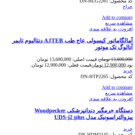
کد محصول:
DN-HLG2261
حراج
Add to compare
مشاهده سریع
افزودن به علاقه مندی
آمالگاماتور کپسولی عاج طب AJTEB دنتالیوم تایمر
آنالوگ تک موتور
13,600,000
تومان
قیمت اصلی: 13,600,000 تومان
بود.
12,900,000
تومان
قیمت فعلی: 12,900,000 تومان.
خرید
کد محصول:
DN-HTP2265
Add to compare
مشاهده سریع
افزودن به علاقه مندی
دستگاه جرمگیر دندانپزشکی Woodpecker
پیزوالتراسونیک مدل UDS-j2 plus
خرید
کد محصول:
DN-HDM2145