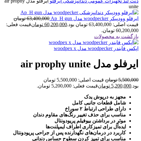
دنت لند
تجهیزات عمومی دندانپزشکی
ایرفلو
ایرفلو مدل air prophy
unite
ایرفلو وودپیکر woodpecker مدل Ap_H gun
63,400,000
تومان
قیمت اصلی: 63,400,000 تومان بود.
60,200,000
تومان
قیمت فعلی:
60,200,000 تومان.
بازگشت به محصولات
اپکس فایندر woodpecker مدل woodpex x
ایرفلو مدل air prophy unite
5,500,000
تومان
قیمت اصلی: 5,500,000 تومان
بود.
5,200,000
تومان
قیمت فعلی: 5,200,000 تومان.
مجهز به درپوش یدک
شامل قطعات جانبی کامل
دارای طراحی ارتباط ۲ سوراخ
مناسب برای حذف تغییر رنگ‌های مقاوم دندان
موثر در برداشتن بیوفیلم پریودونتال
ایده‌آل برای تمیزکاری اطراف ایمپلنت‌ها
کاربرد در درمان‌های نگهدارنده پس از جراحی پریودونتال
مناسب برای تمیز کردن سطوح حساس دندانی