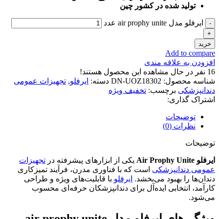
تولید شده در کشور چین
ایرفلو مدل air prophy unite عدد
خرید
Add to compare
افزودن به علاقه مندی
16
نفر در حال مشاهده این محصول هستند!
شناسه محصول:
DN-UOZ18302
دسته:
ایرفلو
,
تجهیزات عمومی
دندانپزشکی
برچسب:
تخفیف ویژه
اشتراک گذاری:
توضیحات
نظرات (0)
توضیحات
ایرفلو Air Prophy Unite
یکی از ابزارهای پیشرفته در
تجهیزات
عمومی دندانپزشکی
است که با فناوری مدرن، فرآیند تمیزکاری
دندان‌ها را بهبود می‌بخشد.
ایرفلو
با قابلیت‌های ویژه و طراحی
کارآمد، انتخابی ایده‌آل برای دندانپزشکان حرفه‌ای محسوب
می‌شود.
ویژگی‌های ایرفلو مدل air prophy unite