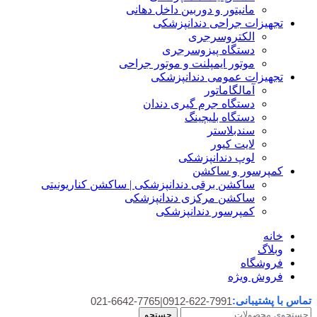
مانیتور و دوربین داخل دهانی
تجهیزات جراحی دندانپزشکی
الکتروسرجری
دستگاه پیزوسرجری
موتور ایمپلنت و موتور جراحی
تجهیزات عمومی دندانپزشکی
آمالگاماتور
دستگاه جرم گیری دندان
دستگاه بلیچینگ
سندبلاستر
لایت کیور
لوپ دندانپزشکی
کمپرسور و ساکشن
ساکشن برقی دندانپزشکی | ساکشن کناریونیتی
ساکشن مرکزی دندانپزشکی
کمپرسور دندانپزشکی
خانه
وبلاگ
فروشگاه
فروش ویژه
تماس با پشتیبانی:
021-6642-7765
|
0912-622-7991
جستجو