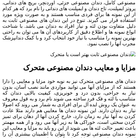
مصنوعی کامل، دندان مصنوعی جزئی، اوردنچر، بریچ های دندانی،
پروتز ایمپلنت، تاج دندان و ایمپلنت های دندانی را نام برد که هر کدام
از این نمونه ها برای فردی مناسب هستند و به صورت ویژه مورد
استفاده قرار می گیرند. تنوع در این دندان های مصنوعی ثابت به
دلیل متفاوت بودن لثه و نیاز افراد به دندان می باشد. با شناخت
انواع نمونه ها و اطلاع دقیق از کاربردهای آن ها می توان به راحتی
بهترین نمونه را متناسب با نیاز خود انتخاب کرد و با کمک دندانپزشک
مجرب آنها را نصب نمود.
مزایا و معایب دندان مصنوعی متحرک
دندان های مصنوعی متحرک نیز به نوبه خود مزایا و معایبی را دارا
هستند که از مزایای آنها می توانید مواردی مانند نصب آسان، بدون
نیاز به جراحی، بدون درد و خونریزی، کیفیت بالایی دندان که
متناسب با لثه و فک فرد ساخته می شوند نام برد و به قول معروف
به عنوان یک روش ایده آل برای افرادی به شمار می روند که اصولا
نیاز به دندان دارند. این نمونه دندان ها معایبی هم دارند مثلا عادت
کردن به آنها نیاز به زمان دارد، خارج کردن آنها از دهان برای تمیز
کردن سختی است، خوراکی ها به زیر آنها می رود و از همه مهمتر
باعث تغییر حالت لثه ها می شوند از این رو باید به مزایا و معایب این
نمونه دندان مصنوعی توجه کرد تا بتوان با اطمینان بیشتری آن را