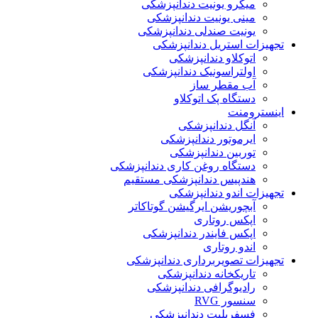
میکرو یونیت دندانپزشکی
مینی یونیت دندانپزشکی
یونیت صندلی دندانپزشکی
تجهیزات استریل دندانپزشکی
اتوکلاو دندانپزشکی
اولتراسونیک دندانپزشکی
آب مقطر ساز
دستگاه پک اتوکلاو
اینسترومنت
آنگل دندانپزشکی
ایرموتور دندانپزشکی
توربین دندانپزشکی
دستگاه روغن کاری دندانپزشکی
هندپیس دندانپزشکی مستقیم
تجهیزات اندو دندانپزشکی
آبچوریشن ایرگیشن گوتاکاتر
اپکس روتاری
اپکس فایندر دندانپزشکی
اندو روتاری
تجهیزات تصویربرداری دندانپزشکی
تاریکخانه دندانپزشکی
رادیوگرافی دندانپزشکی
سنسور RVG
فسفرپلیت دندانپزشکی