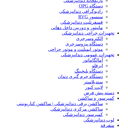
تاریکخانه دندانپزشکی
دستگاه OPG
رادیوگرافی دندانپزشکی
سنسور RVG
فسفرپلیت دندانپزشکی
مانیتور و دوربین داخل دهانی
تجهیزات جراحی دندانپزشکی
الکتروسرجری
دستگاه پیزوسرجری
موتور ایمپلنت و موتور جراحی
تجهیزات عمومی دندانپزشکی
آمالگاماتور
ایرفلو
دستگاه بلیچینگ
دستگاه جرم گیری دندان
سندبلاستر
لایت کیور
دسته پیش فرض
کمپرسور و ساکشن
ساکشن برقی دندانپزشکی | ساکشن کناریونیتی
ساکشن مرکزی دندانپزشکی
کمپرسور دندانپزشکی
لوپ دندانپزشکی
متفرقه