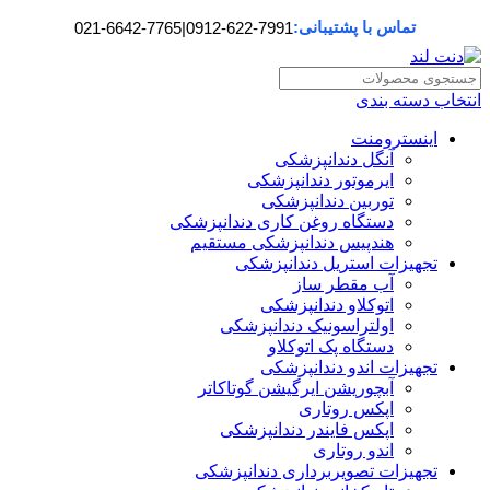
تماس با پشتیبانی:
021-6642-7765
|
0912-622-7991
انتخاب دسته بندی
اینسترومنت
آنگل دندانپزشکی
ایرموتور دندانپزشکی
توربین دندانپزشکی
دستگاه روغن کاری دندانپزشکی
هندپیس دندانپزشکی مستقیم
تجهیزات استریل دندانپزشکی
آب مقطر ساز
اتوکلاو دندانپزشکی
اولتراسونیک دندانپزشکی
دستگاه پک اتوکلاو
تجهیزات اندو دندانپزشکی
آبچوریشن ایرگیشن گوتاکاتر
اپکس روتاری
اپکس فایندر دندانپزشکی
اندو روتاری
تجهیزات تصویربرداری دندانپزشکی