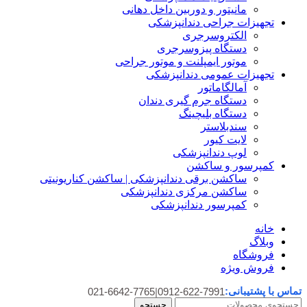
مانیتور و دوربین داخل دهانی
تجهیزات جراحی دندانپزشکی
الکتروسرجری
دستگاه پیزوسرجری
موتور ایمپلنت و موتور جراحی
تجهیزات عمومی دندانپزشکی
آمالگاماتور
دستگاه جرم گیری دندان
دستگاه بلیچینگ
سندبلاستر
لایت کیور
لوپ دندانپزشکی
کمپرسور و ساکشن
ساکشن برقی دندانپزشکی | ساکشن کناریونیتی
ساکشن مرکزی دندانپزشکی
کمپرسور دندانپزشکی
خانه
وبلاگ
فروشگاه
فروش ویژه
تماس با پشتیبانی:
021-6642-7765
|
0912-622-7991
جستجو