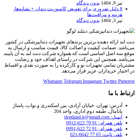
تیر 9, 1404
بدون دیدگاه
8 دلیل ضروری برای تعویض کامپوزیت دندان + نشانه‌ها،
هزینه و مراقبت‌ها
تیر 3, 1404
بدون دیدگاه
دنت لند ارائه دهنده برترین برندهای تجهیزات دندانپزشکی در کشور
می‌باشد. ضمانت کیفیت و اصالت کالا، قیمت مناسب و ارسال به
موقع سه اصل اساسی است که همواره شرکت دنت لند به آن پایبند
می‌باشد. همچنین این شرکت در راستای اهداف خود و رضایت
مشتریان تمامی تجهیزات نو و کارکرده را به صورت نقدی و اقساط
در اختیار خریداران عزیز قرار می‌دهد.
Whatsapp
Telegram
Instagram
Twitter
Pinterest
ارتباط با ما
آدرس: تهران، خیابان آزادی، بین اسکندری و نواب، پاساژ
پانامال، طبقه دوم اداری، واحد 204
ایمیل: dentland.ir@gmail.com
تلفن همراه : 91 79 622-0912
تلفن همراه : 91 72 622-0991
تلفن ثابت: 65 77 6642-021