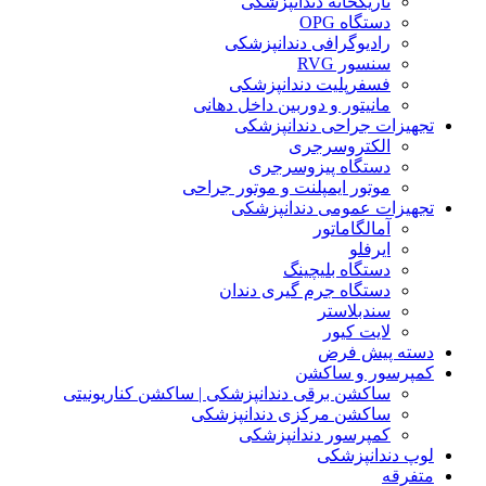
تاریکخانه دندانپزشکی
دستگاه OPG
رادیوگرافی دندانپزشکی
سنسور RVG
فسفرپلیت دندانپزشکی
مانیتور و دوربین داخل دهانی
تجهیزات جراحی دندانپزشکی
الکتروسرجری
دستگاه پیزوسرجری
موتور ایمپلنت و موتور جراحی
تجهیزات عمومی دندانپزشکی
آمالگاماتور
ایرفلو
دستگاه بلیچینگ
دستگاه جرم گیری دندان
سندبلاستر
لایت کیور
دسته پیش فرض
کمپرسور و ساکشن
ساکشن برقی دندانپزشکی | ساکشن کناریونیتی
ساکشن مرکزی دندانپزشکی
کمپرسور دندانپزشکی
لوپ دندانپزشکی
متفرقه