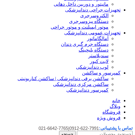
مانیتور و دوربین داخل دهانی
تجهیزات جراحی دندانپزشکی
الکتروسرجری
دستگاه پیزوسرجری
موتور ایمپلنت و موتور جراحی
تجهیزات عمومی دندانپزشکی
آمالگاماتور
دستگاه جرم گیری دندان
دستگاه بلیچینگ
سندبلاستر
لایت کیور
لوپ دندانپزشکی
کمپرسور و ساکشن
ساکشن برقی دندانپزشکی | ساکشن کناریونیتی
ساکشن مرکزی دندانپزشکی
کمپرسور دندانپزشکی
خانه
وبلاگ
فروشگاه
فروش ویژه
تماس با پشتیبانی:
021-6642-7765
|
0912-622-7991
جستجو