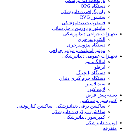
تاریکخانه دندانپزشکی
دستگاه OPG
رادیوگرافی دندانپزشکی
سنسور RVG
فسفرپلیت دندانپزشکی
مانیتور و دوربین داخل دهانی
تجهیزات جراحی دندانپزشکی
الکتروسرجری
دستگاه پیزوسرجری
موتور ایمپلنت و موتور جراحی
تجهیزات عمومی دندانپزشکی
آمالگاماتور
ایرفلو
دستگاه بلیچینگ
دستگاه جرم گیری دندان
سندبلاستر
لایت کیور
دسته پیش فرض
کمپرسور و ساکشن
ساکشن برقی دندانپزشکی | ساکشن کناریونیتی
ساکشن مرکزی دندانپزشکی
کمپرسور دندانپزشکی
لوپ دندانپزشکی
متفرقه