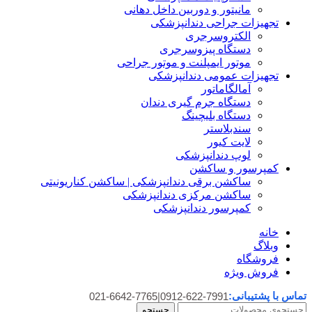
مانیتور و دوربین داخل دهانی
تجهیزات جراحی دندانپزشکی
الکتروسرجری
دستگاه پیزوسرجری
موتور ایمپلنت و موتور جراحی
تجهیزات عمومی دندانپزشکی
آمالگاماتور
دستگاه جرم گیری دندان
دستگاه بلیچینگ
سندبلاستر
لایت کیور
لوپ دندانپزشکی
کمپرسور و ساکشن
ساکشن برقی دندانپزشکی | ساکشن کناریونیتی
ساکشن مرکزی دندانپزشکی
کمپرسور دندانپزشکی
خانه
وبلاگ
فروشگاه
فروش ویژه
تماس با پشتیبانی:
021-6642-7765
|
0912-622-7991
جستجو