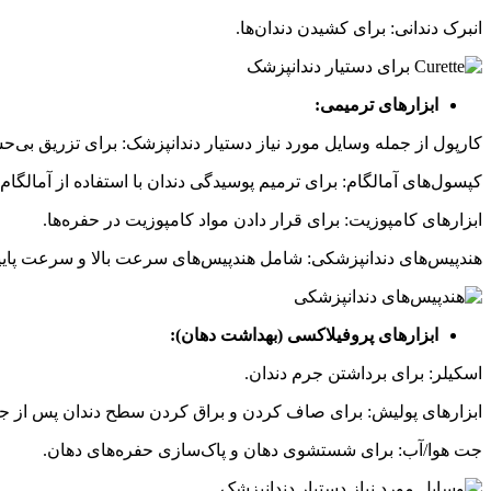
انبرک
دندانی
:
برای
کشیدن
دندان‌ها
.
ابزارهای ترمیمی:
کارپول از جمله وسایل مورد نیاز دستیار دندانپزشک
:
برای
تزریق
بی‌ح
کپسول‌های
آمالگام
:
برای
ترمیم
پوسیدگی
دندان
با
استفاده
از
آمالگام
ابزارهای
کامپوزیت
:
برای
قرار
دادن
مواد
کامپوزیت
در
حفره‌ها
.
هندپیس‌های
دندانپزشکی
:
شامل
هندپیس‌های
سرعت
بالا
و
سرعت
پای
ابزارهای پروفیلاکسی (بهداشت دهان):
اسکیلر
:
برای
برداشتن
جرم
دندان
.
ابزارهای
پولیش
:
برای
صاف
کردن
و
براق
کردن
سطح
دندان
پس
از
جر
جت
هوا
/
آب
:
برای
شستشوی
دهان
و
پاک‌سازی
حفره‌های
دهان
.