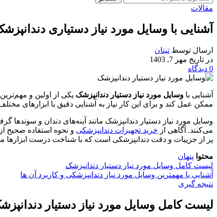
مقالات
آشنایی با وسایل مورد نیاز دستیاری دندانپزش
ارسال توسط
تیتان
در تاریخ مهر 7, 1403
0
دیدگاه
آشنایی
با
وسایل مورد نیاز دستیار دندانپزشک
یکی
از
اولین
و
مهم‌ترین
ممکن
عمل
کند
و
برای
این
کار
نیاز
به
آشنایی
دقیق
با
ابزارهای
مختلف
وسایل مورد نیاز دستیار دندانپزشک مانند آینه‌های دندان و سوندها گرف
می‌کنند.
آگاهی
از
خرید تجهیزات دندانپزشکی
و
نحوه
استفاده
صحیح
از
پر
از
جزییات
و
دقت
دندانپزشکی
است
که
با
شناخت
درست
ابزارها
می
محتوا
پنهان
لیست کامل وسایل مورد نیاز دستیار دندانپزشک
آشنایی با مهمترین وسایل مورد نیاز دندانپزشکی و کاربرد آن ها
نتیجه گیری
لیست
کامل
وسایل مورد نیاز دستیار دندانپزش