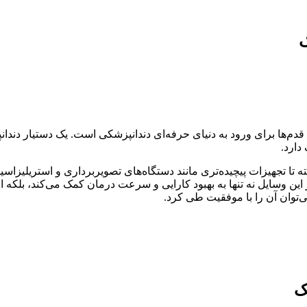
ک
قدم‌ها
برای
ورود
به
دنیای
حرفه‌ای
دندانپزشکی
است
.
یک
دستیار
دندا
دارد
.
ته تا تجهیزات پیچیده‌تری مانند دستگاه‌های تصویربرداری و استریلیزاسی
این
وسایل
نه
تنها
به
بهبود
کارایی
و
سرعت
درمان
کمک
می‌کند،
بلکه
ا
‌توان
آن
را
با
موفقیت
طی
کرد
.
ک