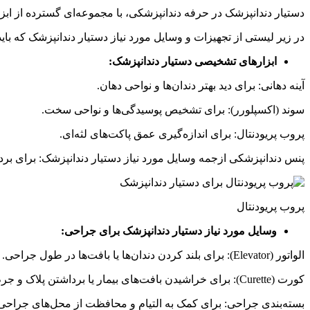
دستیار دندانپزشک در
حرفه
دندانپزشکی،
با
مجموعه‌ای
گسترده
از
ابز
در زیر لیستی از تجهیزات و وسایل مورد نیاز دستیار دندانپزشک که باید
ابزارهای تشخیصی دستیار دندانپزشک:
آینه
دهانی
:
برای
دید
بهتر
دندان‌ها
و
نواحی
دهان
.
سوند
(
اکسپلورر
):
برای
تشخیص
پوسیدگی‌ها
و
نواحی
سخت
.
پروب
پریودنتال
:
برای
اندازه‌گیری
عمق
پاکت‌های
لثه‌ای
.
پنس
دندانپزشکی ازجمه وسایل مورد نیاز دستیار دندانپزشک
:
برای
برد
پروب پریودنتال
وسایل مورد نیاز دستیار دندانپزشک برای جراحی:
الواتور
(
Elevator
):
برای
بلند
کردن
دندان‌ها
یا
بافت‌ها
در
طول
جراحی
.
کورت
(
Curette
):
برای
خراشیدن
بافت‌های
بیمار
یا
برداشتن
پلاک
و
جرم
بسته‌بندی
جراحی
:
برای
کمک
به
التیام
و
محافظت
از
محل‌های
جراحی