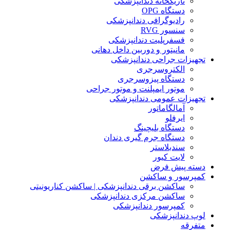
تاریکخانه دندانپزشکی
دستگاه OPG
رادیوگرافی دندانپزشکی
سنسور RVG
فسفرپلیت دندانپزشکی
مانیتور و دوربین داخل دهانی
تجهیزات جراحی دندانپزشکی
الکتروسرجری
دستگاه پیزوسرجری
موتور ایمپلنت و موتور جراحی
تجهیزات عمومی دندانپزشکی
آمالگاماتور
ایرفلو
دستگاه بلیچینگ
دستگاه جرم گیری دندان
سندبلاستر
لایت کیور
دسته پیش فرض
کمپرسور و ساکشن
ساکشن برقی دندانپزشکی | ساکشن کناریونیتی
ساکشن مرکزی دندانپزشکی
کمپرسور دندانپزشکی
لوپ دندانپزشکی
متفرقه