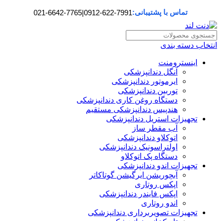
تماس با پشتیبانی:
021-6642-7765
|
0912-622-7991
انتخاب دسته بندی
اینسترومنت
آنگل دندانپزشکی
ایرموتور دندانپزشکی
توربین دندانپزشکی
دستگاه روغن کاری دندانپزشکی
هندپیس دندانپزشکی مستقیم
تجهیزات استریل دندانپزشکی
آب مقطر ساز
اتوکلاو دندانپزشکی
اولتراسونیک دندانپزشکی
دستگاه پک اتوکلاو
تجهیزات اندو دندانپزشکی
آبچوریشن ایرگیشن گوتاکاتر
اپکس روتاری
اپکس فایندر دندانپزشکی
اندو روتاری
تجهیزات تصویربرداری دندانپزشکی