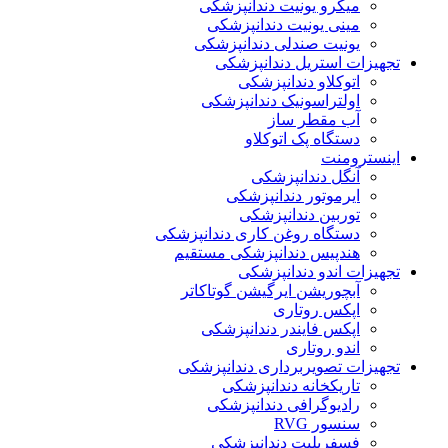
میکرو یونیت دندانپزشکی
مینی یونیت دندانپزشکی
یونیت صندلی دندانپزشکی
تجهیزات استریل دندانپزشکی
اتوکلاو دندانپزشکی
اولتراسونیک دندانپزشکی
آب مقطر ساز
دستگاه پک اتوکلاو
اینسترومنت
آنگل دندانپزشکی
ایرموتور دندانپزشکی
توربین دندانپزشکی
دستگاه روغن کاری دندانپزشکی
هندپیس دندانپزشکی مستقیم
تجهیزات اندو دندانپزشکی
آبچوریشن ایرگیشن گوتاکاتر
اپکس روتاری
اپکس فایندر دندانپزشکی
اندو روتاری
تجهیزات تصویربرداری دندانپزشکی
تاریکخانه دندانپزشکی
رادیوگرافی دندانپزشکی
سنسور RVG
فسفرپلیت دندانپزشکی