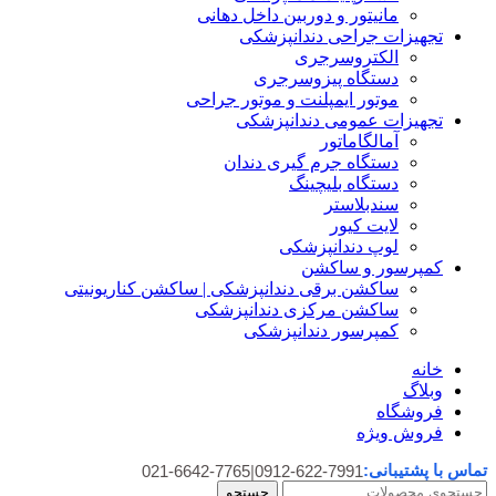
مانیتور و دوربین داخل دهانی
تجهیزات جراحی دندانپزشکی
الکتروسرجری
دستگاه پیزوسرجری
موتور ایمپلنت و موتور جراحی
تجهیزات عمومی دندانپزشکی
آمالگاماتور
دستگاه جرم گیری دندان
دستگاه بلیچینگ
سندبلاستر
لایت کیور
لوپ دندانپزشکی
کمپرسور و ساکشن
ساکشن برقی دندانپزشکی | ساکشن کناریونیتی
ساکشن مرکزی دندانپزشکی
کمپرسور دندانپزشکی
خانه
وبلاگ
فروشگاه
فروش ویژه
تماس با پشتیبانی:
021-6642-7765
|
0912-622-7991
جستجو