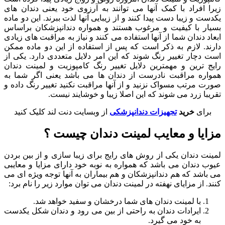
زیرا افراد با کمک آنها می توانند به آرزوی خود یعنی دندان های
یکدست و زیبا دست پیدا کنند و از زیبایی آنها لذت ببرند. این دو ماده
بسیار با کیفیت و مرغوب هستند و همواره دندانپزشکان براساس
ابعاد دندان شما از آنها استفاده می کنند و نیاز به مراقبت های زیادی
دارند. لازم به ذکر است که پس از استفاده از این دو ماده ممکن
است دچار تغییر رنگ شوند که این امر دلایل متعددی دارد. یکی از
رایج ترین و مهمترین دلایل تغییر رنگ کامپوزیت و لمینت دندان
همواره مراقبت نادرست از دندان ها می باشد یعنی اگر شما به
صورت مرتب مسواک نزنید و از آنها مراقبت نکنید تغییر رنگ داده و
تقریبا زرد می شوند که این اصلا زیبا و خوشایند نیست.
برای
خرید
تجهیزات دندانپزشکی
از وبسایت دنت لند کلیک کنید
مزایا و معایب لمینت دندان چیست ؟
لمینت دندان یکی از روش های رایج برای زیبا سازی و از بین بردن
عیوب دندان می باشد که همواره به نوبه خود دارای مزایا و معایبی
می باشد که هم دندانپزشکان و هم بیماران به آنها توجه ویژه ای می
کنند. از مزایای نهفته در لمینت دندان می توان موارد زیر را نام برد:
با لمینت دندان های شما درخشان و سفید خواهد شد.
ایرادات دندان به راحتی از بین می رود و دندان شکل یکدست
به خود می گیرد.