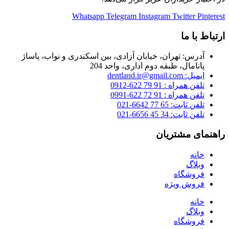
Whatsapp
Telegram
Instagram
Twitter
Pinterest
ارتباط با ما
آدرس: تهران، خیابان آزادی، بین اسکندری و نواب، پاساژ
پانامال، طبقه دوم اداری، واحد 204
ایمیل: dentland.ir@gmail.com
تلفن همراه : 91 79 622-0912
تلفن همراه : 91 72 622-0991
تلفن ثابت: 65 77 6642-021
تلفن ثابت: 34 45 6656-021
راهنمای مشتریان
خانه
وبلاگ
فروشگاه
فروش ویژه
خانه
وبلاگ
فروشگاه