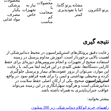
محصولات
محصولات
مشابه پرتو گاما،
نیاز به
پزشکی
با
چ
پرتو الکترون
اما با نفوذپذیری
تجهیزات
یکبار
ضخامت
د
کمتر
خاص
مصرف،
کم
مواد غذایی
مناسب
نتیجه گیری
رعایت دقیق پروتکل‌های استریلیزاسیون در محیط دندانپزشکی از
اهمیت بالایی برخوردار است. آموزش مداوم پرسنل در زمینه
استفاده صحیح از تجهیزات و انجام سرویس‌های دوره‌ای برای حفظ
کارایی دستگاه‌ها، نقش کلیدی در این فرآیند ایفا می‌کند. با رعایت
این موارد، می‌توان از بروز عفونت‌های بیمار و پرسنل جلوگیری
کرده و محیطی بهداشتی و ایمن را برای همه فراهم نمود. در واقع،
استریلیزاسیون
صحیح،
یکی از ارکان اصلی حفظ سلامت در
دندانپزشکی است و هرگونه سهل‌انگاری در این زمینه می‌تواند
عواقب جبران‌ناپذیری به همراه داشته باشد.
بیشتر بخوانید:
راهنمای خرید اتوکلاو دندانپزشکی زیر 200 میلیون