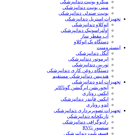
میکرو یونیت دندانپزشکی
مینی یونیت دندانپزشکی
یونیت صندلی دندانپزشکی
تجهیزات استریل دندانپزشکی
اتوکلاو دندانپزشکی
اولتراسونیک دندانپزشکی
آب مقطر ساز
دستگاه پک اتوکلاو
اینسترومنت
آنگل دندانپزشکی
ایرموتور دندانپزشکی
توربین دندانپزشکی
دستگاه روغن کاری دندانپزشکی
هندپیس دندانپزشکی مستقیم
تجهیزات اندو دندانپزشکی
آبچوریشن ایرگیشن گوتاکاتر
اپکس روتاری
اپکس فایندر دندانپزشکی
اندو روتاری
تجهیزات تصویربرداری دندانپزشکی
تاریکخانه دندانپزشکی
رادیوگرافی دندانپزشکی
سنسور RVG
فسفرپلیت دندانپزشکی