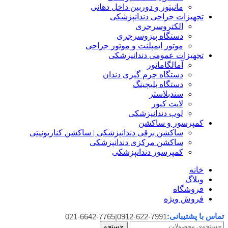
مانیتور و دوربین داخل دهانی
تجهیزات جراحی دندانپزشکی
الکتروسرجری
دستگاه پیزوسرجری
موتور ایمپلنت و موتور جراحی
تجهیزات عمومی دندانپزشکی
آمالگاماتور
دستگاه جرم گیری دندان
دستگاه بلیچینگ
سندبلاستر
لایت کیور
لوپ دندانپزشکی
کمپرسور و ساکشن
ساکشن برقی دندانپزشکی | ساکشن کناریونیتی
ساکشن مرکزی دندانپزشکی
کمپرسور دندانپزشکی
خانه
وبلاگ
فروشگاه
فروش ویژه
تماس با پشتیبانی:
021-6642-7765
|
0912-622-7991
جستجو