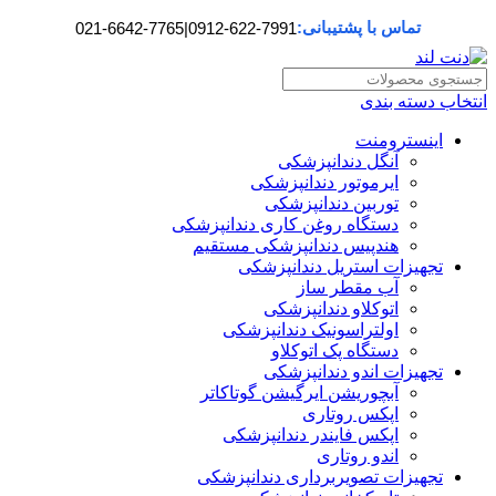
تماس با پشتیبانی:
021-6642-7765
|
0912-622-7991
انتخاب دسته بندی
اینسترومنت
آنگل دندانپزشکی
ایرموتور دندانپزشکی
توربین دندانپزشکی
دستگاه روغن کاری دندانپزشکی
هندپیس دندانپزشکی مستقیم
تجهیزات استریل دندانپزشکی
آب مقطر ساز
اتوکلاو دندانپزشکی
اولتراسونیک دندانپزشکی
دستگاه پک اتوکلاو
تجهیزات اندو دندانپزشکی
آبچوریشن ایرگیشن گوتاکاتر
اپکس روتاری
اپکس فایندر دندانپزشکی
اندو روتاری
تجهیزات تصویربرداری دندانپزشکی