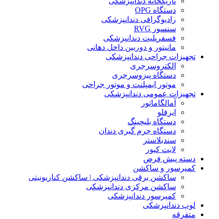
تاریکخانه دندانپزشکی
دستگاه OPG
رادیوگرافی دندانپزشکی
سنسور RVG
فسفرپلیت دندانپزشکی
مانیتور و دوربین داخل دهانی
تجهیزات جراحی دندانپزشکی
الکتروسرجری
دستگاه پیزوسرجری
موتور ایمپلنت و موتور جراحی
تجهیزات عمومی دندانپزشکی
آمالگاماتور
ایرفلو
دستگاه بلیچینگ
دستگاه جرم گیری دندان
سندبلاستر
لایت کیور
دسته پیش فرض
کمپرسور و ساکشن
ساکشن برقی دندانپزشکی | ساکشن کناریونیتی
ساکشن مرکزی دندانپزشکی
کمپرسور دندانپزشکی
لوپ دندانپزشکی
متفرقه