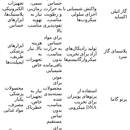
حساس
سمی
،
تجهیزات
واکنش شیمیایی با
به حرارت
زمان‌بر،
الکترونیکی
،
گاز اتیلن
اجزای سلولی
و رطوبت
نیاز به
پلاستیک‌ها،
8
اکساید
میکروب‌ها
مناسب،
تهویه
ابزارهای
نفوذپذیری
مناسب
حساس
بالا
برای مواد
حساس
هزینه
ابزارهای
تولید رادیکال‌های
به حرارت
بالا، نیاز
پلاسمای گاز
پزشکی
آزاد برای تخریب
مناسب،
به
0
سرد
ظریف،
میکروارگانیسم‌ها
بدون
تجهیزات
ایمپلنت‌ها
باقی‌مانده
خاص
شیمیایی
موثر،
برای
محصولات
محصولات
استفاده از
نیاز به
بسته‌بندی
پزشکی
پرتوهای
یونیزان
تجهیزات
چ
پرتو گاما
شده
یکبار
برای تخریب
خاص،
چ
مناسب،
مصرف،
DNA
میکروبی
خطرناک
بدون
مواد غذایی
تماس
مستقیم
برای