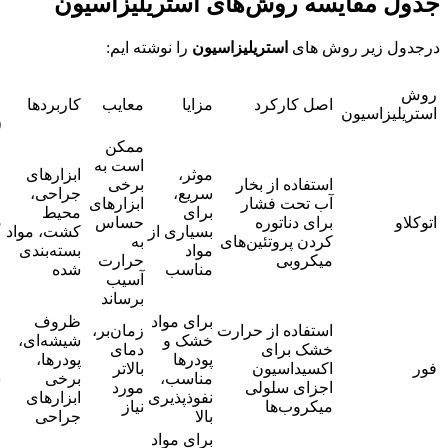
جدول مقایسه روش‌های استریلیزاسیون
درجدول زیر روش های
استریلیزاسیون
را نوشته ایم:
ز
روش
اصل کارکرد
مزایا
معایب
کاربردها
ا
استریلیزاسیون
(
ممکن
است به
موثر،
ابزارهای
استفاده از بخار
برخی
سریع،
جراحی
،
آب تحت فشار
ابزارهای
برای
محیط
اتوکلاو
برای دناتوره
حساس
5
بسیاری از
کشت، مواد
کردن پروتئین‌های
به
مواد
بسته‌بندی
میکروبی
حرارت
مناسب
شده
آسیب
برساند
برای مواد
ظروف
استفاده از حرارت
زمان‌بر،
خشک و
شیشه‌ای
،
خشک برای
دمای
پودرها
پودرها،
فور
اکسیداسیون
بالاتر
مناسب،
برخی
س
اجزای سلولی
مورد
نفوذپذیری
ابزارهای
میکروب‌ها
نیاز
بالا
جراحی
برای مواد