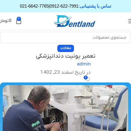
تماس با پشتیبانی:
0912-622-7991
|
021-6642-7765
0
0
تومان
مقالات
تعمیر یونیت دندانپزشکی
admin
در تاریخ اسفند 23, 1402
0